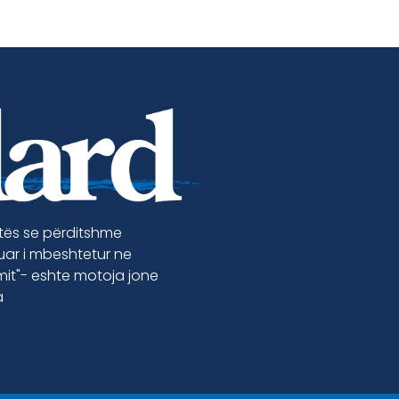
etës se përditshme
luar i mbeshtetur ne
jmit"- eshte motoja jone
a