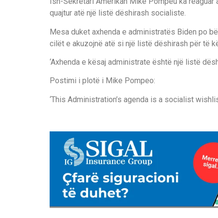
Ish-Sekretari Amerikan Mike Pompeu ka reaguar a
quajtur atë një listë dëshirash socialiste.
Mesa duket axhenda e administratës Biden po bëhe
cilët e akuzojnë atë si një listë dëshirash për të k
‘Axhenda e kësaj administrate është një listë dë
Postimi i plotë i Mike Pompeo:
‘This Administration’s agenda is a socialist wishlis