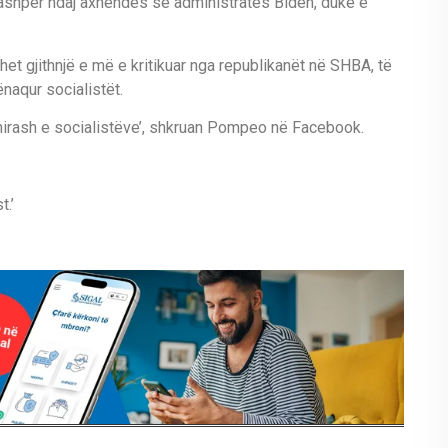
shpër ndaj axhendës së administratës Biden, duke e
t gjithnjë e më e kritikuar nga republikanët në SHBA, të
ënaqur socialistët.
shirash e socialistëve’, shkruan Pompeo në Facebook.
t.’