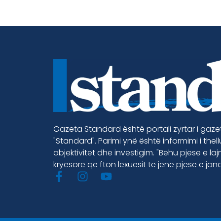
Gazeta Standard është portali zyrtar i gaz
"Standard". Parimi ynë është informimi i thel
objektivitet dhe investigim. "Behu pjese e la
kryesore qe fton lexuesit te jene pjese e jon