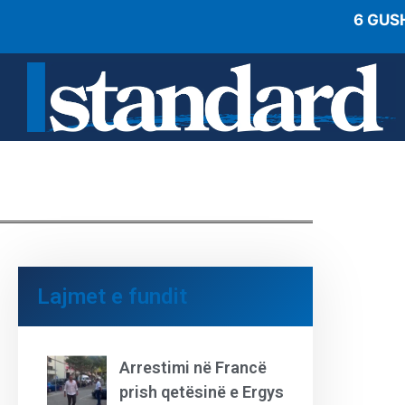
6 GUS
Lajmet e fundit
Arrestimi në Francë
prish qetësinë e Ergys