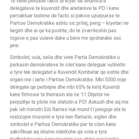
Te vene perballe faktit te kryer se shumica e
delegateve te kuvendit dhe anetareve te PD i kane
percaktuar tashme de facto si pakice uzurpuese te
Partise Demokratike ashtu sic pritej, peng – kryetari ne
largim dhe ai qe ka poshte, do te zvarriteshin pas
logove e pas vulave duke u bere me qesharake sec
jane.
Simbolet, vula, selia dhe vete Partia Demokratike u
perkasin demokrateve te cilet kane deleguar vullnetin
e tyre tek delegatet e Kuvendit Kombetar qe eshte dhe
organi me i larte i Partise Demokratike. Mbi 5000 mije
delegate qe perbejne dhe mbi 65% te ketij Kuvendi
kane firmosur ta therrasin ate ne 11 Dhjetor ne
perputhje te plote me statutin e PD! Askush dhe aq me
pak ish ministri Edi Rames nuk mund t’i pengoje ata te
realizojne misionin e tyre nen flamurin, siglen dhe
simbolet e Partise Demokratike per te cilen kane
sakrifikuar aq shume nderkohe qe vota e tyre