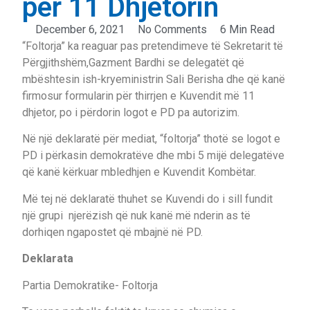
për 11 Dhjetorin
December 6, 2021
No Comments
6 Min Read
“Foltorja” ka reaguar pas pretendimeve të Sekretarit të
Përgjithshëm,Gazment Bardhi se delegatët që
mbështesin ish-kryeministrin Sali Berisha dhe që kanë
firmosur formularin për thirrjen e Kuvendit më 11
dhjetor, po i përdorin logot e PD pa autorizim.
Në një deklaratë për mediat, “foltorja” thotë se logot e
PD i përkasin demokratëve dhe mbi 5 mijë delegatëve
që kanë kërkuar mbledhjen e Kuvendit Kombëtar.
Më tej në deklaratë thuhet se Kuvendi do i sill fundit
një grupi njerëzish që nuk kanë më nderin as të
dorhiqen ngapostet që mbajnë në PD.
Deklarata
Partia Demokratike- Foltorja