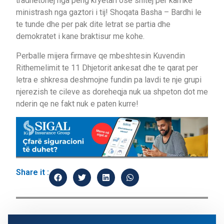
tradhetohej nga peng kryetari ose shitej per karrike
ministrash nga gaztori i tij! Shoqata Basha – Bardhi le
te tunde dhe per pak dite letrat se partia dhe
demokratet i kane braktisur me kohe.
Perballe mijera firmave qe mbeshtesin Kuvendin
Rithemelimit te 11 Dhjetorit ankesat dhe te qarat per
letra e shkresa deshmojne fundin pa lavdi te nje grupi
njerezish te cileve as doreheqja nuk ua shpeton dot me
nderin qe ne fakt nuk e paten kurre!
Share it :