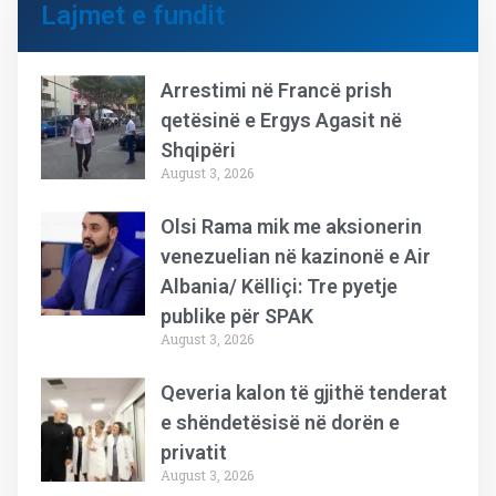
Lajmet e fundit
Arrestimi në Francë prish
qetësinë e Ergys Agasit në
Shqipëri
August 3, 2026
Olsi Rama mik me aksionerin
venezuelian në kazinonë e Air
Albania/ Këlliçi: Tre pyetje
publike për SPAK
August 3, 2026
Qeveria kalon të gjithë tenderat
e shëndetësisë në dorën e
privatit
August 3, 2026