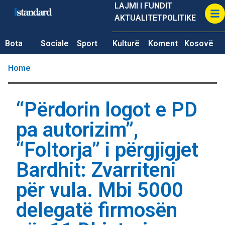
LAJMI I FUNDIT
AKTUALITET
POLITIKE
Bota
Sociale
Sport
Kulturë
Koment
Kosovë
Home
“Përdorin logot e PD
pa autorizim”,
“Foltorja” i përgjigjet
Bardhit: Zvarriteni
për vula. Mbi 5000
delegatë firmosën