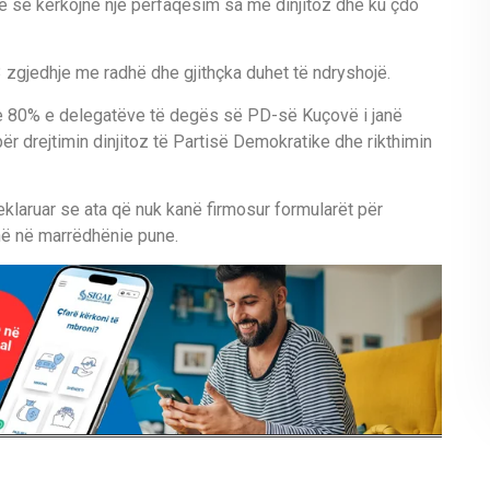
ye se kërkojnë një përfaqësim sa më dinjitoz dhe ku çdo
3 zgjedhje me radhë dhe gjithçka duhet të ndryshojë.
e 80% e delegatëve të degës së PD-së Kuçovë i janë
për drejtimin dinjitoz të Partisë Demokratike dhe rikthimin
klaruar se ata që nuk kanë firmosur formularët për
anë në marrëdhënie pune.