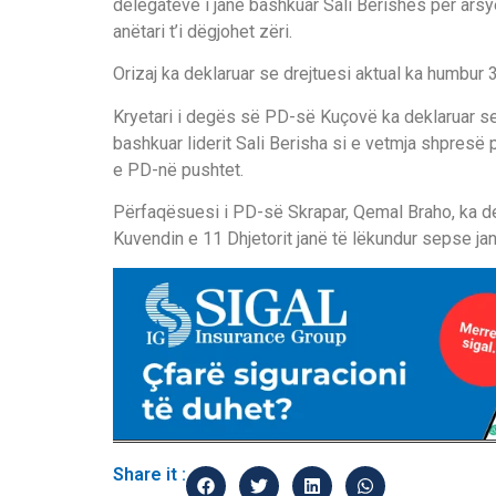
delegatëve i janë bashkuar Sali Berishës për ars
anëtari t’i dëgjohet zëri.
Orizaj ka deklaruar se drejtuesi aktual ka humbur 
Kryetari i degës së PD-së Kuçovë ka deklaruar s
bashkuar liderit Sali Berisha si e vetmja shpresë 
e PD-në pushtet.
Përfaqësuesi i PD-së Skrapar, Qemal Braho, ka de
Kuvendin e 11 Dhjetorit janë të lëkundur sepse j
Share it :