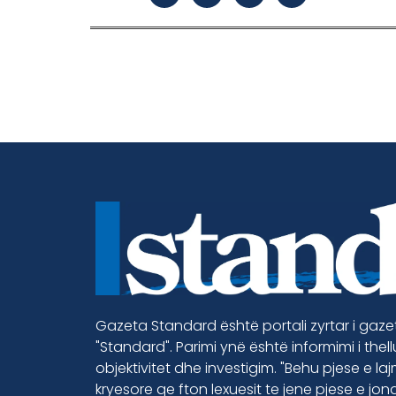
Gazeta Standard është portali zyrtar i gaz
"Standard". Parimi ynë është informimi i thel
objektivitet dhe investigim. "Behu pjese e la
kryesore qe fton lexuesit te jene pjese e jon