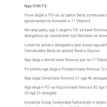
Nga SYRI TV.
Pesë degët e PD-së së qarkut Berat zyrtarizuan s
pjesëmarrjen në Kuvendin e 11 Dhjetorit.
Në rang qarku, nga 5 degët e PD-së kanë firmosu
delegatëve që i bashkohen Sali Berishës në Kuven
Listat me emrat e delegatëve janë lexuar nga pë
Demokratike Berat në qytetet Berat e Kuçovë.
Nga dega e Beratit kanë firmosur për në 11 Dhjet
Po kështu nga dega e Poliçanit kanë firmosur 12 
Nga dega Dimal kanë firmosur 21 nga 46 delegatë
Nga dega e PD-së Kuçovë kanë firmosur 82 nga 1
20 nga 33 delegatë.
Desantila Orizaj, Ssekretarja funksionale e degë