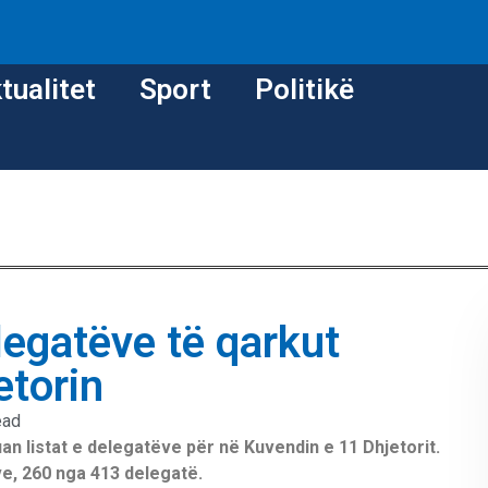
tualitet
Sport
Politikë
legatëve të qarkut
etorin
ead
n listat e delegatëve për në Kuvendin e 11 Dhjetorit.
e, 260 nga 413 delegatë.