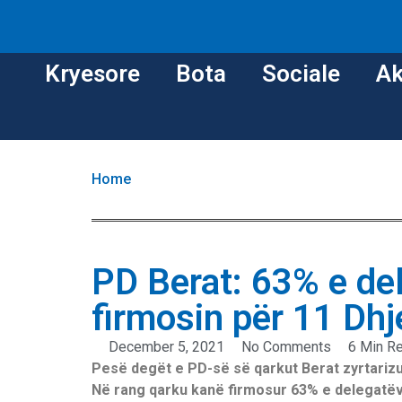
Kryesore
Bota
Sociale
Ak
Home
PD Berat: 63% e de
firmosin për 11 Dhj
December 5, 2021
No Comments
6 Min R
Pesë degët e PD-së së qarkut Berat zyrtarizua
Në rang qarku kanë firmosur 63% e delegatëv