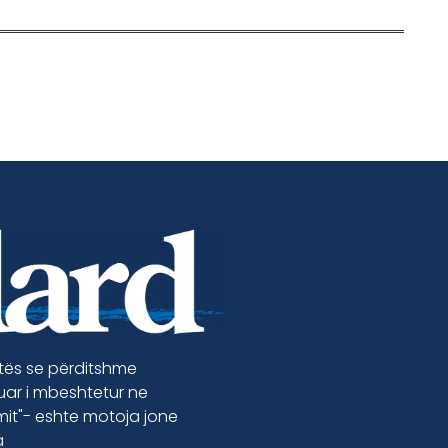
etës se përditshme
luar i mbeshtetur ne
jmit"- eshte motoja jone
a