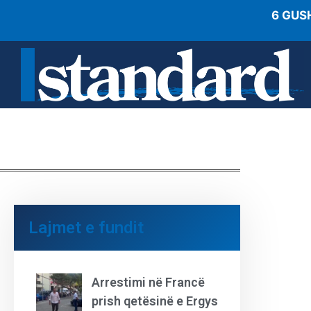
6 GUS
Lajmet e fundit
Arrestimi në Francë
prish qetësinë e Ergys