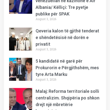
venezuelian në kazinonë e Air
Albania/ Këlliçi: Tre pyetje
publike për SPAK
August 3, 2026
Qeveria kalon të gjithë tenderat
e shëndetësisë në dorën e
privatit
August 3, 2026
5 kandidatë në garë për
Prokurorin e Përgjithshëm, mes
tyre Arta Marku
August 3, 2026
Malaj: Reforma territoriale solli
centralizim. Shqipëria po shkon
drejt një mbretërie