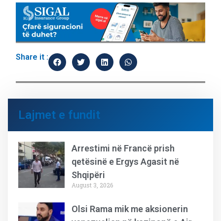
Share it :
Lajmet e fundit
Arrestimi në Francë prish
qetësinë e Ergys Agasit në
Shqipëri
August 3, 2026
Olsi Rama mik me aksionerin