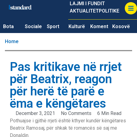
LAJMI I FUNDIT
AKTUALITET
POLITIKE
Bota
Sociale
Sport
Kulturë
Koment
Kosovë
Home
Pas kritikave në rrjet
për Beatrix, reagon
për herë të parë e
ëma e këngëtares
December 3, 2021
No Comments
6 Min Read
Pothuajse i gjithë rrjeti është kthyer kundër këngëtares
Beatrix Ramosaj, për shkak të romancës së saj me
Donaldin.