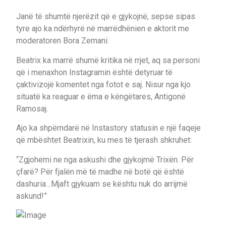
Janë të shumtë njerëzit që e gjykojnë, sepse sipas
tyre ajo ka ndërhyrë në marrëdhënien e aktorit me
moderatoren Bora Zemani.
Beatrix ka marrë shumë kritika në rrjet, aq sa personi
që i menaxhon Instagramin është detyruar të
çaktivizojë komentet nga fotot e saj. Nisur nga kjo
situatë ka reaguar e ëma e këngëtares, Antigonë
Ramosaj.
Ajo ka shpërndarë në Instastory statusin e një faqeje
që mbështet Beatrixin, ku mes të tjerash shkruhet:
“Zgjohemi ne nga askushi dhe gjykojmë Trixën. Për
çfarë? Për fjalën më të madhe në botë që është
dashuria…Mjaft gjykuam se kështu nuk do arrijmë
askund!”