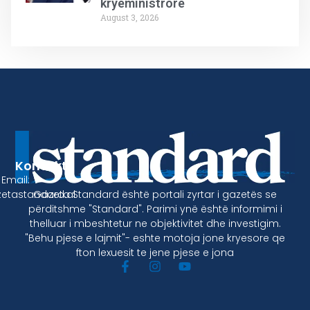
kryeministrore
August 3, 2026
Kontakt
Email:
Gazeta Standard është portali zyrtar i gazetës se
etastandard.al
përditshme "Standard". Parimi ynë është informimi i
thelluar i mbeshtetur ne objektivitet dhe investigim.
"Behu pjese e lajmit"- eshte motoja jone kryesore qe
fton lexuesit te jene pjese e jona