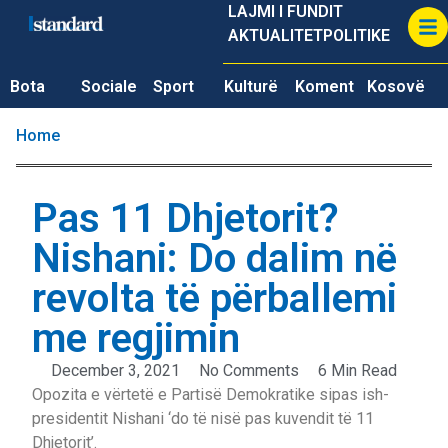
LAJMI I FUNDIT
AKTUALITET
POLITIKE
Bota
Sociale
Sport
Kulturë
Koment
Kosovë
Home
Pas 11 Dhjetorit?
Nishani: Do dalim në
revolta të përballemi
me regjimin
December 3, 2021
No Comments
6 Min Read
Opozita e vërtetë e Partisë Demokratike sipas ish-
presidentit Nishani ‘do të nisë pas kuvendit të 11
Dhjetorit’.