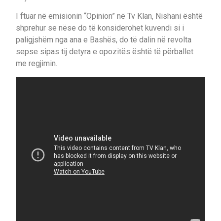
I ftuar në emisionin “Opinion” në Tv Klan, Nishani është
shprehur se nëse do të konsiderohet kuvendi si i
paligjshëm nga ana e Bashës, do të dalin në revolta
sepse sipas tij detyra e opozitës është të përballet
me regjimin.