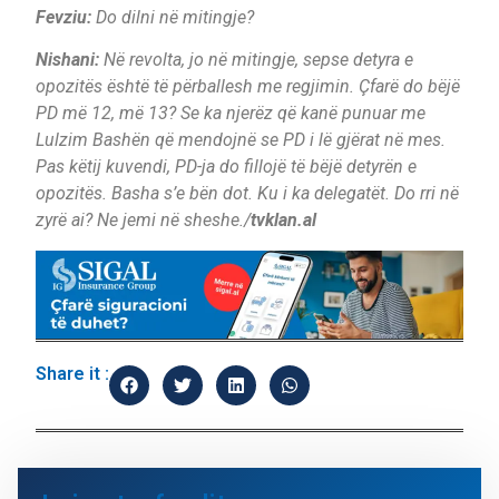
Fevziu:
Do dilni në mitingje?
Nishani:
Në revolta, jo në mitingje, sepse detyra e
opozitës është të përballesh me regjimin. Çfarë do bëjë
PD më 12, më 13? Se ka njerëz që kanë punuar me
Lulzim Bashën që mendojnë se PD i lë gjërat në mes.
Pas këtij kuvendi, PD-ja do fillojë të bëjë detyrën e
opozitës. Basha s’e bën dot. Ku i ka delegatët. Do rri në
zyrë ai? Ne jemi në sheshe./
tvklan.al
Share it :