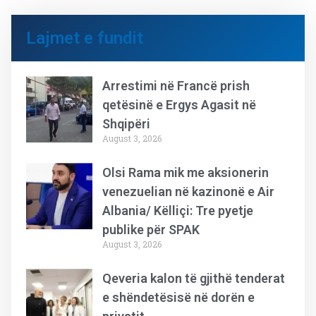
Lajmet e fundit
Arrestimi në Francë prish
qetësinë e Ergys Agasit në
Shqipëri
August 3, 2026
Olsi Rama mik me aksionerin
venezuelian në kazinonë e Air
Albania/ Këlliçi: Tre pyetje
publike për SPAK
August 3, 2026
Qeveria kalon të gjithë tenderat
e shëndetësisë në dorën e