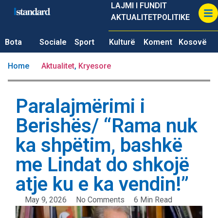
LAJMI I FUNDIT
AKTUALITET
POLITIKE
Bota
Sociale
Sport
Kulturë
Koment
Kosovë
Home
Aktualitet
,
Kryesore
Paralajmërimi i
Berishës/ “Rama nuk
ka shpëtim, bashkë
me Lindat do shkojë
atje ku e ka vendin!”
May 9, 2026
No Comments
6 Min Read