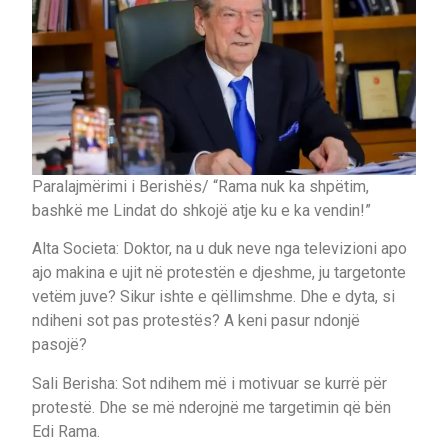
Paralajmërimi i Berishës/ “Rama nuk ka shpëtim,
bashkë me Lindat do shkojë atje ku e ka vendin!”
Alta Societa: Doktor, na u duk neve nga televizioni apo
ajo makina e ujit në protestën e djeshme, ju targetonte
vetëm juve? Sikur ishte e qëllimshme. Dhe e dyta, si
ndiheni sot pas protestës? A keni pasur ndonjë
pasojë?
Sali Berisha: Sot ndihem më i motivuar se kurrë për
protestë. Dhe se më nderojnë me targetimin që bën
Edi Rama.