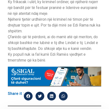
Ky frikacak i ulët, ky kriminel ordiner, që njëherë nxjerr
një bandit për të festuar praninë e liderëve europianë
në një atentat ndaj meje.
Njëherë tjetër urdhëron një kriminel në timon për të
drejtuar topin e ujit. Por ta dijë mirë se Edi Rama nuk ka
shpëtim.
Çfarëdo që të përdorë, ai do marrë atë që meriton, do
shkojë bashkë me lubinë e tij dhe Lindat e tij. Lindat e
tij bashkëhajdute. Do shkojë atje ku e kanë vendin.
Ky popull nuk ia fal kurrë Edi Ramës vjedhjet e
tmerrshme që ka bërë.
Share it :