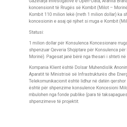
Gazetarja investigative e Open-Data, Aranita Brah
koncensionit të Rrugës së Kombit (Milot – Morinë
Kombit 110 milion lekë (rreth 1 milion dollar) ka
koncesionin e asaj që njihet si rruga e Kombit (Mil
Statusi:
1 milion dollar për Konsulenca Koncesionare rruga 
shpenzuar Qeveria Shqiptare për Konsulenca për ko
Morinë). Pagesat janë bërë nga thesari i shteti n
Kompania Klient është Dolsar Muhendislik Anonim
Aparatit të Ministrisë së Infrastrukturës dhe Ener
Telekomunikacionit është lidhur në datën qershor
është për shpenzime konsulence Koncesioni Milot
mbulohen nga fonde publike (para të taksapagues
shpenzimeve të projektit.