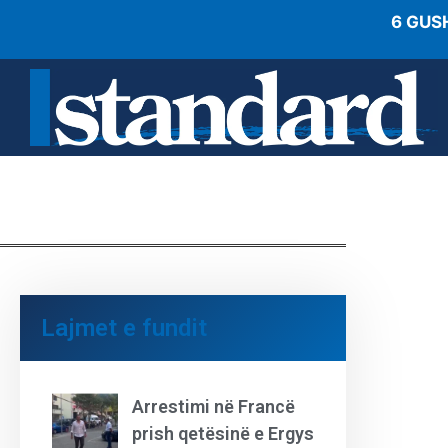
6 GUS
Lajmet e fundit
Arrestimi në Francë
prish qetësinë e Ergys