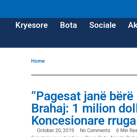
Kryesore
Bota
Sociale
Ak
Home
“Pagesat janë bërë n
Brahaj: 1 milion do
Koncesionare rruga
October 20, 2019
No Comments
6 Min Re