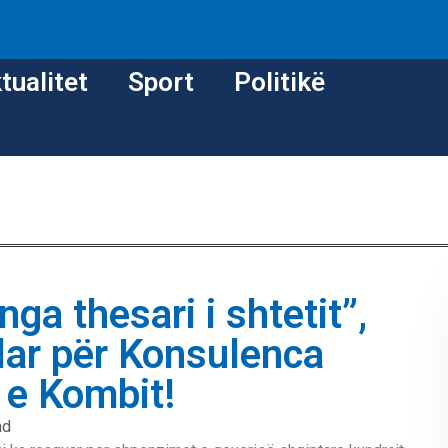
tualitet
Sport
Politikë
ga thesari i shtetit”,
llar për Konsulenca
 e Kombit!
ad