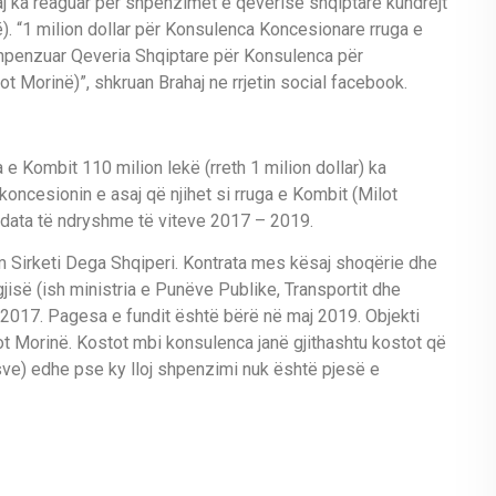
aj ka reaguar per shpenzimet e qeverisë shqiptare kundrejt
). “1 milion dollar për Konsulenca Koncesionare rruga e
 shpenzuar Qeveria Shqiptare për Konsulenca për
ot Morinë)”, shkruan Brahaj ne rrjetin social facebook.
e Kombit 110 milion lekë (rreth 1 milion dollar) ka
ncesionin e asaj që njihet si rruga e Kombit (Milot
ë data të ndryshme të viteve 2017 – 2019.
 Sirketi Dega Shqiperi. Kontrata mes kësaj shoqërie dhe
gjisë (ish ministria e Punëve Publike, Transportit dhe
 2017. Pagesa e fundit është bërë në maj 2019. Objekti
 Morinë. Kostot mbi konsulenca janë gjithashtu kostot që
ve) edhe pse ky lloj shpenzimi nuk është pjesë e