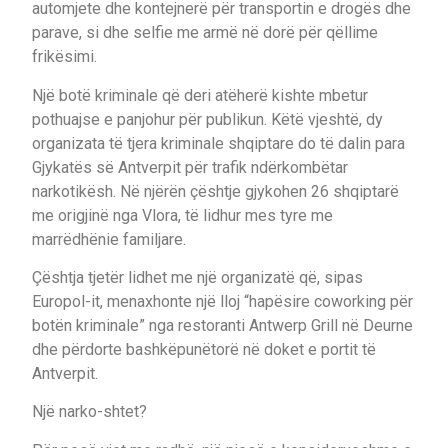
automjete dhe kontejnerë për transportin e drogës dhe
parave, si dhe selfie me armë në dorë për qëllime
frikësimi.
Një botë kriminale që deri atëherë kishte mbetur
pothuajse e panjohur për publikun. Këtë vjeshtë, dy
organizata të tjera kriminale shqiptare do të dalin para
Gjykatës së Antverpit për trafik ndërkombëtar
narkotikësh. Në njërën çështje gjykohen 26 shqiptarë
me origjinë nga Vlora, të lidhur mes tyre me
marrëdhënie familjare.
Çështja tjetër lidhet me një organizatë që, sipas
Europol-it, menaxhonte një lloj “hapësire coworking për
botën kriminale” nga restoranti Antwerp Grill në Deurne
dhe përdorte bashkëpunëtorë në doket e portit të
Antverpit.
Një narko-shtet?