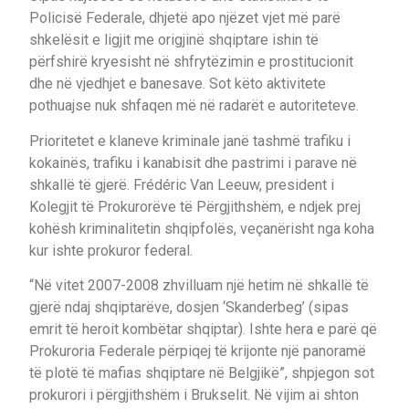
Policisë Federale, dhjetë apo njëzet vjet më parë
shkelësit e ligjit me origjinë shqiptare ishin të
përfshirë kryesisht në shfrytëzimin e prostitucionit
dhe në vjedhjet e banesave. Sot këto aktivitete
pothuajse nuk shfaqen më në radarët e autoriteteve.
Prioritetet e klaneve kriminale janë tashmë trafiku i
kokainës, trafiku i kanabisit dhe pastrimi i parave në
shkallë të gjerë. Frédéric Van Leeuw, president i
Kolegjit të Prokurorëve të Përgjithshëm, e ndjek prej
kohësh kriminalitetin shqipfolës, veçanërisht nga koha
kur ishte prokuror federal.
“Në vitet 2007-2008 zhvilluam një hetim në shkallë të
gjerë ndaj shqiptarëve, dosjen ‘Skanderbeg’ (sipas
emrit të heroit kombëtar shqiptar). Ishte hera e parë që
Prokuroria Federale përpiqej të krijonte një panoramë
të plotë të mafias shqiptare në Belgjikë”, shpjegon sot
prokurori i përgjithshëm i Brukselit. Në vijim ai shton