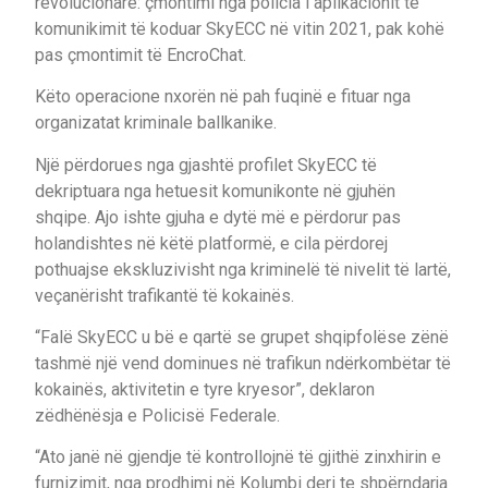
revolucionare: çmontimi nga policia i aplikacionit të
komunikimit të koduar SkyECC në vitin 2021, pak kohë
pas çmontimit të EncroChat.
Këto operacione nxorën në pah fuqinë e fituar nga
organizatat kriminale ballkanike.
Një përdorues nga gjashtë profilet SkyECC të
dekriptuara nga hetuesit komunikonte në gjuhën
shqipe. Ajo ishte gjuha e dytë më e përdorur pas
holandishtes në këtë platformë, e cila përdorej
pothuajse ekskluzivisht nga kriminelë të nivelit të lartë,
veçanërisht trafikantë të kokainës.
“Falë SkyECC u bë e qartë se grupet shqipfolëse zënë
tashmë një vend dominues në trafikun ndërkombëtar të
kokainës, aktivitetin e tyre kryesor”, deklaron
zëdhënësja e Policisë Federale.
“Ato janë në gjendje të kontrollojnë të gjithë zinxhirin e
furnizimit, nga prodhimi në Kolumbi deri te shpërndarja