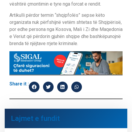
vështirë çmontimin e tyre nga forcat e rendit.
Artikulli përdor termin “shqipfolës” sepse këto
organizata nuk përfshijnë vetëm shtetas të Shqipërisë,
por edhe persona nga Kosova, Mali i Zi dhe Maqedonia
e Veriut që përdorin gjuhën shqipe dhe bashkëpunojnë
brenda të njëjtave rrjete kriminale.
Share it :
Lajmet e fundit