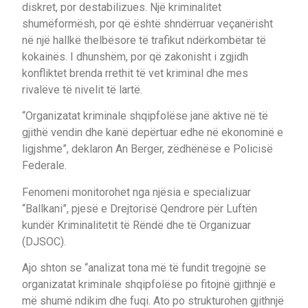
diskret, por destabilizues. Një kriminalitet
shumëformësh, por që është shndërruar veçanërisht
në një hallkë thelbësore të trafikut ndërkombëtar të
kokainës. I dhunshëm, por që zakonisht i zgjidh
konfliktet brenda rrethit të vet kriminal dhe mes
rivalëve të nivelit të lartë.
“Organizatat kriminale shqipfolëse janë aktive në të
gjithë vendin dhe kanë depërtuar edhe në ekonominë e
ligjshme”, deklaron An Berger, zëdhënëse e Policisë
Federale.
Fenomeni monitorohet nga njësia e specializuar
“Ballkani”, pjesë e Drejtorisë Qendrore për Luftën
kundër Kriminalitetit të Rëndë dhe të Organizuar
(DJSOC).
Ajo shton se “analizat tona më të fundit tregojnë se
organizatat kriminale shqipfolëse po fitojnë gjithnjë e
më shumë ndikim dhe fuqi. Ato po strukturohen gjithnjë