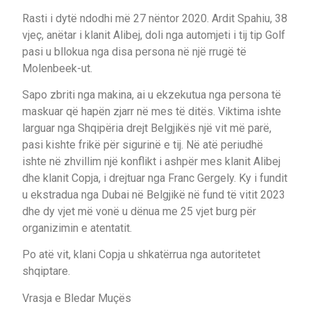
Rasti i dytë ndodhi më 27 nëntor 2020. Ardit Spahiu, 38
vjeç, anëtar i klanit Alibej, doli nga automjeti i tij tip Golf
pasi u bllokua nga disa persona në një rrugë të
Molenbeek-ut.
Sapo zbriti nga makina, ai u ekzekutua nga persona të
maskuar që hapën zjarr në mes të ditës. Viktima ishte
larguar nga Shqipëria drejt Belgjikës një vit më parë,
pasi kishte frikë për sigurinë e tij. Në atë periudhë
ishte në zhvillim një konflikt i ashpër mes klanit Alibej
dhe klanit Copja, i drejtuar nga Franc Gergely. Ky i fundit
u ekstradua nga Dubai në Belgjikë në fund të vitit 2023
dhe dy vjet më vonë u dënua me 25 vjet burg për
organizimin e atentatit.
Po atë vit, klani Copja u shkatërrua nga autoritetet
shqiptare.
Vrasja e Bledar Muçës