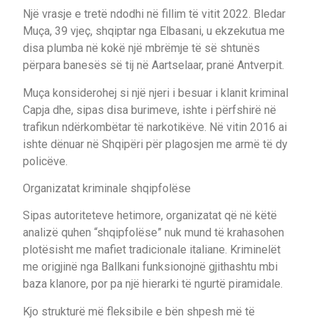
Një vrasje e tretë ndodhi në fillim të vitit 2022. Bledar
Muça, 39 vjeç, shqiptar nga Elbasani, u ekzekutua me
disa plumba në kokë një mbrëmje të së shtunës
përpara banesës së tij në Aartselaar, pranë Antverpit.
Muça konsiderohej si një njeri i besuar i klanit kriminal
Capja dhe, sipas disa burimeve, ishte i përfshirë në
trafikun ndërkombëtar të narkotikëve. Në vitin 2016 ai
ishte dënuar në Shqipëri për plagosjen me armë të dy
policëve.
Organizatat kriminale shqipfolëse
Sipas autoriteteve hetimore, organizatat që në këtë
analizë quhen “shqipfolëse” nuk mund të krahasohen
plotësisht me mafiet tradicionale italiane. Kriminelët
me origjinë nga Ballkani funksionojnë gjithashtu mbi
baza klanore, por pa një hierarki të ngurtë piramidale.
Kjo strukturë më fleksibile e bën shpesh më të