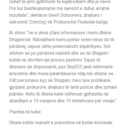
Duhet të jemi gjithmonë të kujdesshëm dhe jo naivë.
Por kur bashkëpunojmë me njerëzit e duhur, arrijmë
rezultate”, deklaron Geert Schoorens, drejtues i
seksionit ‘CrimOrg’ në Prokurorinë Federale belge.
Ai shton: “ne e dimë çfarë informacioni i kemi dhënë
Shqipërisë. Ndonjëherë kemi pyetur veten nëse do të
përdorej, sepse ishte potencialisht shpërthyes. Sot
shohim se po përdoret realisht dhe se në Shqipëri
është në zhvillim një proces pastrimi. Sipas të
dhënave që disponojmë, pas SkyECC janë ndërmarrë
arrestime dhe masa parandaluese ndaj më shumë se
340 personave kyç në Shqipëri, mes tyre politikanë,
gjyqtarë, prokurorë, drejtues të lartë policie dhe zyrtarë
publikë. Këto të dhëna kanë ndihmuar gjithashtu në
zbardhjen e 15 vrasjeve dhe 15 tentativave për vrasje.”
Plumba në kokë
Dhuna është realisht e pranishme në botën kriminale