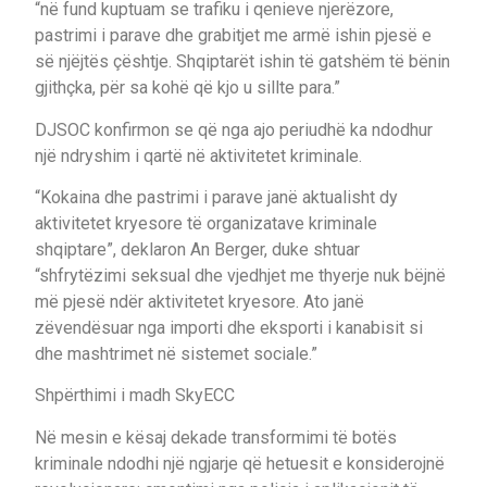
“në fund kuptuam se trafiku i qenieve njerëzore,
pastrimi i parave dhe grabitjet me armë ishin pjesë e
së njëjtës çështje. Shqiptarët ishin të gatshëm të bënin
gjithçka, për sa kohë që kjo u sillte para.”
DJSOC konfirmon se që nga ajo periudhë ka ndodhur
një ndryshim i qartë në aktivitetet kriminale.
“Kokaina dhe pastrimi i parave janë aktualisht dy
aktivitetet kryesore të organizatave kriminale
shqiptare”, deklaron An Berger, duke shtuar
“shfrytëzimi seksual dhe vjedhjet me thyerje nuk bëjnë
më pjesë ndër aktivitetet kryesore. Ato janë
zëvendësuar nga importi dhe eksporti i kanabisit si
dhe mashtrimet në sistemet sociale.”
Shpërthimi i madh SkyECC
Në mesin e kësaj dekade transformimi të botës
kriminale ndodhi një ngjarje që hetuesit e konsiderojnë