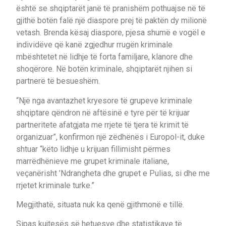
është se shqiptarët janë të pranishëm pothuajse në të
gjithë botën falë një diaspore prej të paktën dy milionë
vetash. Brenda kësaj diaspore, pjesa shumë e vogël e
individëve që kanë zgjedhur rrugën kriminale
mbështetet në lidhje të forta familjare, klanore dhe
shoqërore. Në botën kriminale, shqiptarët njihen si
partnerë të besueshëm.
“Një nga avantazhet kryesore të grupeve kriminale
shqiptare qëndron në aftësinë e tyre për të krijuar
partneritete afatgjata me rrjete të tjera të krimit të
organizuar”, konfirmon një zëdhënës i Europol-it, duke
shtuar “këto lidhje u krijuan fillimisht përmes
marrëdhënieve me grupet kriminale italiane,
veçanërisht ’Ndrangheta dhe grupet e Pulias, si dhe me
rrjetet kriminale turke.”
Megjithatë, situata nuk ka qenë gjithmonë e tillë.
Sipas kujtesës së hetuesve dhe statistikave të