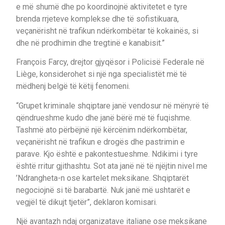
e më shumë dhe po koordinojnë aktivitetet e tyre
brenda rrjeteve komplekse dhe të sofistikuara,
veçanërisht në trafikun ndërkombëtar të kokainës, si
dhe në prodhimin dhe tregtinë e kanabisit.”
François Farcy, drejtor gjyqësor i Policisë Federale në
Liège, konsiderohet si një nga specialistët më të
mëdhenj belgë të këtij fenomeni.
“Grupet kriminale shqiptare janë vendosur në mënyrë të
qëndrueshme kudo dhe janë bërë më të fuqishme.
Tashmë ato përbëjnë një kërcënim ndërkombëtar,
veçanërisht në trafikun e drogës dhe pastrimin e
parave. Kjo është e pakontestueshme. Ndikimi i tyre
është rritur gjithashtu. Sot ata janë në të njëjtin nivel me
’Ndrangheta-n ose kartelet meksikane. Shqiptarët
negociojnë si të barabartë. Nuk janë më ushtarët e
vegjël të dikujt tjetër”, deklaron komisari.
Një avantazh ndaj organizatave italiane ose meksikane