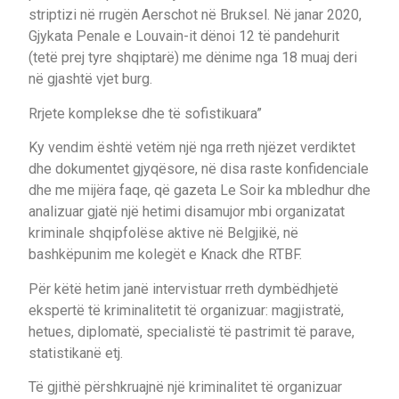
striptizi në rrugën Aerschot në Bruksel. Në janar 2020,
Gjykata Penale e Louvain-it dënoi 12 të pandehurit
(tetë prej tyre shqiptarë) me dënime nga 18 muaj deri
në gjashtë vjet burg.
Rrjete komplekse dhe të sofistikuara”
Ky vendim është vetëm një nga rreth njëzet verdiktet
dhe dokumentet gjyqësore, në disa raste konfidenciale
dhe me mijëra faqe, që gazeta Le Soir ka mbledhur dhe
analizuar gjatë një hetimi disamujor mbi organizatat
kriminale shqipfolëse aktive në Belgjikë, në
bashkëpunim me kolegët e Knack dhe RTBF.
Për këtë hetim janë intervistuar rreth dymbëdhjetë
ekspertë të kriminalitetit të organizuar: magjistratë,
hetues, diplomatë, specialistë të pastrimit të parave,
statistikanë etj.
Të gjithë përshkruajnë një kriminalitet të organizuar