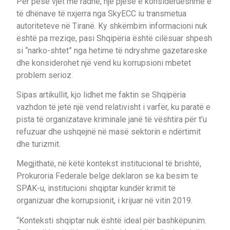
Për pesë vjet me radhë, një pjesë e konsiderueshme e
të dhënave të nxjerra nga SkyECC iu transmetua
autoriteteve në Tiranë. Ky shkëmbim informacioni nuk
është pa rreziqe, pasi Shqipëria është cilësuar shpesh
si “narko-shtet” nga hetime të ndryshme gazetareske
dhe konsiderohet një vend ku korrupsioni mbetet
problem serioz.
Sipas artikullit, kjo lidhet me faktin se Shqipëria
vazhdon të jetë një vend relativisht i varfër, ku paratë e
pista të organizatave kriminale janë të vështira për t’u
refuzuar dhe ushqejnë në masë sektorin e ndërtimit
dhe turizmit.
Megjithatë, në këtë kontekst institucional të brishtë,
Prokuroria Federale belge deklaron se ka besim te
SPAK-u, institucioni shqiptar kundër krimit të
organizuar dhe korrupsionit, i krijuar në vitin 2019.
“Konteksti shqiptar nuk është ideal për bashkëpunim.