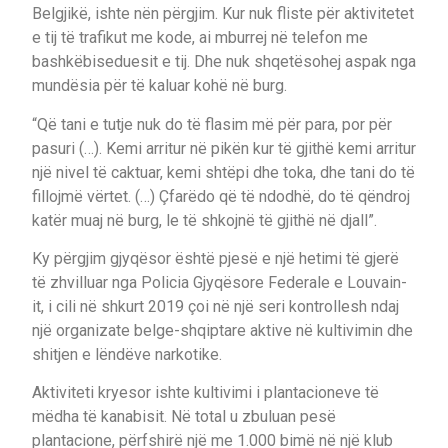
Belgjikë, ishte nën përgjim. Kur nuk fliste për aktivitetet
e tij të trafikut me kode, ai mburrej në telefon me
bashkëbiseduesit e tij. Dhe nuk shqetësohej aspak nga
mundësia për të kaluar kohë në burg.
“Që tani e tutje nuk do të flasim më për para, por për
pasuri (…). Kemi arritur në pikën kur të gjithë kemi arritur
një nivel të caktuar, kemi shtëpi dhe toka, dhe tani do të
fillojmë vërtet. (…) Çfarëdo që të ndodhë, do të qëndroj
katër muaj në burg, le të shkojnë të gjithë në djall”.
Ky përgjim gjyqësor është pjesë e një hetimi të gjerë
të zhvilluar nga Policia Gjyqësore Federale e Louvain-
it, i cili në shkurt 2019 çoi në një seri kontrollesh ndaj
një organizate belge-shqiptare aktive në kultivimin dhe
shitjen e lëndëve narkotike.
Aktiviteti kryesor ishte kultivimi i plantacioneve të
mëdha të kanabisit. Në total u zbuluan pesë
plantacione, përfshirë një me 1.000 bimë në një klub