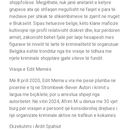
shqipfolëse. Megjithatë, nuk janë anëtarët e këtyre
grupeve ata që shfaqen rregullisht në faqet e para të
mediave për shkak të shkëmbimeve të zjarrit në rrugët
e Brukselit. Sipas hetuesve belgë, këto klane mafioze
kultivojnë një profil relativisht diskret dhe, kur përdoren
armët, zakonisht bëhet fjalë për larje hesapesh mes
figurave të nivelit të lartë të kriminalitetit të organizuar.
Belgjika është tronditur nga tre vrasje të lidhura me
rrjete kriminale shqiptare gjatë viteve të fundit.
Vrasja e Edit Memës
Më 8 prill 2020, Edit Mema u vra me pesë plumba në
picerinë e tij në Strombeek-Bever. Autori i krimit u
largua me biçikletë, por u arrestua shpejt nga
autoritetet. Në vitin 2024, Afrim M. u dënua me 30 vjet
burg për vrasjen e personit që konsiderohej drejtues i
një organizate kriminale aktive në trafikun e kokainës.
Ekzekutimi i Ardit Spahiut