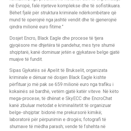
në Evropë, falë rrjeteve komplekse dhe të sofistikuara.
Bëhet fjalë për struktura kriminale ndërkombëtare që
mund të operojnë nga jashtë vendit dhe të gjenerojnë
qindra milionë euro fitime.”
Dosjet Encro, Black Eagle dhe procese të tjera
gjyqësore me dhjetëra të pandehur, mes tyre shumë
shqiptarë, kanë dominuar jetën e gjykatave belge gjatë
muajve të fundit.
Sipas Gjykatës së Apelit të Brukselit, organizata
kriminale e dënuar në dosjen Black Eagle kishte
përfituar jo më pak se 659 milionë euro nga trafiku i
kokainës së bardhë, vetëm gjatë katër viteve. Në këto
mega-procese, të dhënat e SkyECC dhe EncroChat
kanë zbuluar metodat e kriminalitetit të organizuar
belge-shqiptar: bidonë me prekursorë kimikë;
laboratorë për përpunimin e drogës; fotografi të
shumave të mëdha parash; vende të fshehta në