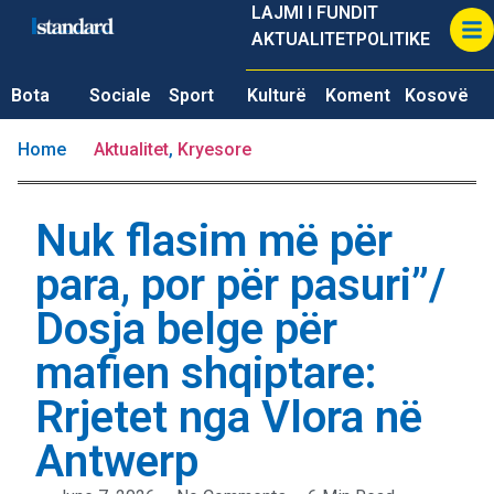
LAJMI I FUNDIT
AKTUALITET
POLITIKE
Bota
Sociale
Sport
Kulturë
Koment
Kosovë
Home
Aktualitet
,
Kryesore
Nuk flasim më për
para, por për pasuri”/
Dosja belge për
mafien shqiptare:
Rrjetet nga Vlora në
Antwerp