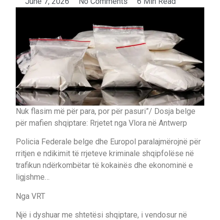
June 7, 2026
No Comments
6 Min Read
Nuk flasim më për para, por për pasuri”/ Dosja belge
për mafien shqiptare: Rrjetet nga Vlora në Antwerp
Policia Federale belge dhe Europol paralajmërojnë për
rritjen e ndikimit të rrjeteve kriminale shqipfolëse në
trafikun ndërkombëtar të kokainës dhe ekonominë e
ligjshme…
Nga VRT
Një i dyshuar me shtetësi shqiptare, i vendosur në