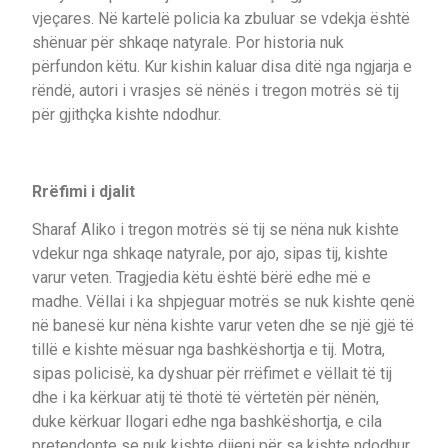
vjeçares. Në kartelë policia ka zbuluar se vdekja është
shënuar për shkaqe natyrale. Por historia nuk
përfundon këtu. Kur kishin kaluar disa ditë nga ngjarja e
rëndë, autori i vrasjes së nënës i tregon motrës së tij
për gjithçka kishte ndodhur.
Rrëfimi i djalit
Sharaf Aliko i tregon motrës së tij se nëna nuk kishte
vdekur nga shkaqe natyrale, por ajo, sipas tij, kishte
varur veten. Tragjedia këtu është bërë edhe më e
madhe. Vëllai i ka shpjeguar motrës se nuk kishte qenë
në banesë kur nëna kishte varur veten dhe se një gjë të
tillë e kishte mësuar nga bashkëshortja e tij. Motra,
sipas policisë, ka dyshuar për rrëfimet e vëllait të tij
dhe i ka kërkuar atij të thotë të vërtetën për nënën,
duke kërkuar llogari edhe nga bashkëshortja, e cila
pretendonte se nuk kishte dijeni për sa kishte ndodhur