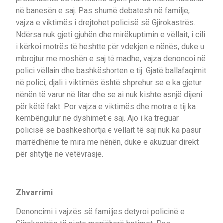
në banesën e saj. Pas shumë debatesh në familje,
vajza e viktimës i drejtohet policisë së Gjirokastrës.
Ndërsa nuk gjeti gjuhën dhe mirëkuptimin e vëllait, i cili
i kërkoi motrës të heshtte për vdekjen e nënës, duke u
mbrojtur me moshën e saj të madhe, vajza denoncoi në
polici vëllain dhe bashkëshorten e tij. Gjatë ballafaqimit
në polici, djali i viktimës është shprehur se e ka gjetur
nënën të varur në litar dhe se ai nuk kishte asnjë dijeni
për këtë fakt. Por vajza e viktimës dhe motra e tij ka
këmbëngulur në dyshimet e saj. Ajo i ka treguar
policisë se bashkëshortja e vëllait të saj nuk ka pasur
marrëdhënie të mira me nënën, duke e akuzuar direkt
për shtytje në vetëvrasje.
Zhvarrimi
Denoncimi i vajzës së familjes detyroi policinë e