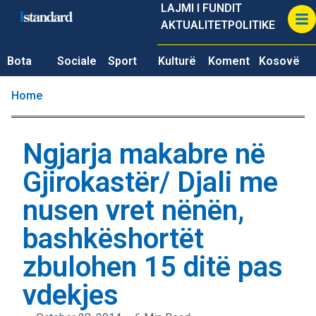
LAJMI I FUNDIT
AKTUALITET
POLITIKE
Bota
Sociale
Sport
Kulturë
Koment
Kosovë
Home
Ngjarja makabre në
Gjirokastër/ Djali me
nusen vret nënën,
bashkëshortët
zbulohen 15 ditë pas
vdekjes