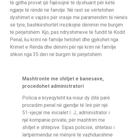
të gjitha provat që fajësojnë të dyshuarit për këtë
ngjarje të rëndë në familje. Në rast se vërtetohen
dyshimet e vajzës për vrasje me paramendim të nënës
së tyre, bashkëshortët rrezikojnë dënimin me burgim
të përjetshëm. Kjo, pas ndryshimeve të fundit të Kodit
Penal, ku krimi në familje hetohet dhe gjykohet nga
Krimet e Rënda dhe dënimi për një krim në familje
shkon nga 35 deri në burgim të përjetshëm.
Mashtronte me shitjet e banesave,
procedohet administratori
Policia e kryeqytetit ka nisur dy ditë parë
procedim penal në gjendje të lirë për një
51-vjeçar me inicialet I. J., administrator i
një kompanie private, për mashtrim me
shitjet e shtëpive. Sipas policisë, shtetasi i
lartpërmendur në mënyrë të vazhdueshme