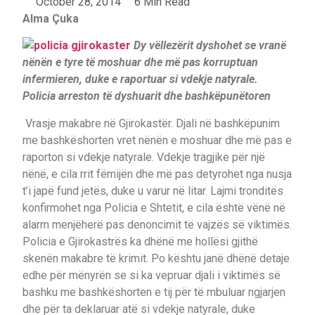
October 28, 2014
6 Min Read
Alma Çuka
Dy vëllezërit dyshohet se vranë
nënën e tyre të moshuar dhe më pas korruptuan
infermieren, duke e raportuar si vdekje natyrale.
Policia arreston të dyshuarit dhe bashkëpunëtoren
Vrasje makabre në Gjirokastër. Djali në bashkëpunim
me bashkëshorten vret nënën e moshuar dhe më pas e
raporton si vdekje natyrale. Vdekje tragjike për një
nënë, e cila rrit fëmijën dhe më pas detyrohet nga nusja
t’i japë fund jetës, duke u varur në litar. Lajmi tronditës
konfirmohet nga Policia e Shtetit, e cila është vënë në
alarm menjëherë pas denoncimit të vajzës së viktimës.
Policia e Gjirokastrës ka dhënë me hollësi gjithë
skenën makabre të krimit. Po kështu janë dhënë detaje
edhe për mënyrën se si ka vepruar djali i viktimës së
bashku me bashkëshorten e tij për të mbuluar ngjarjen
dhe për ta deklaruar atë si vdekje natyrale, duke