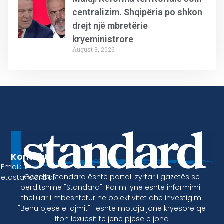
centralizim. Shqipëria po shkon
drejt një mbretërie
kryeministrore
August 3, 2026
Kontakt
Email:
Gazeta Standard është portali zyrtar i gazetës se
etastandard.al
përditshme "Standard". Parimi ynë është informimi i
thelluar i mbeshtetur ne objektivitet dhe investigim.
"Behu pjese e lajmit"- eshte motoja jone kryesore qe
fton lexuesit te jene pjese e jona