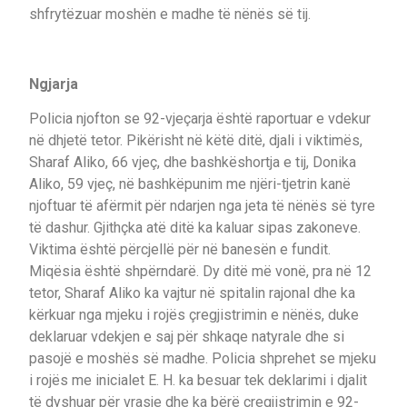
shfrytëzuar moshën e madhe të nënës së tij.
Ngjarja
Policia njofton se 92-vjeçarja është raportuar e vdekur
në dhjetë tetor. Pikërisht në këtë ditë, djali i viktimës,
Sharaf Aliko, 66 vjeç, dhe bashkëshortja e tij, Donika
Aliko, 59 vjeç, në bashkëpunim me njëri-tjetrin kanë
njoftuar të afërmit për ndarjen nga jeta të nënës së tyre
të dashur. Gjithçka atë ditë ka kaluar sipas zakoneve.
Viktima është përcjellë për në banesën e fundit.
Miqësia është shpërndarë. Dy ditë më vonë, pra në 12
tetor, Sharaf Aliko ka vajtur në spitalin rajonal dhe ka
kërkuar nga mjeku i rojës çregjistrimin e nënës, duke
deklaruar vdekjen e saj për shkaqe natyrale dhe si
pasojë e moshës së madhe. Policia shprehet se mjeku
i rojës me inicialet E. H. ka besuar tek deklarimi i djalit
të dyshuar për vrasje dhe ka bërë çregjistrimin e 92-