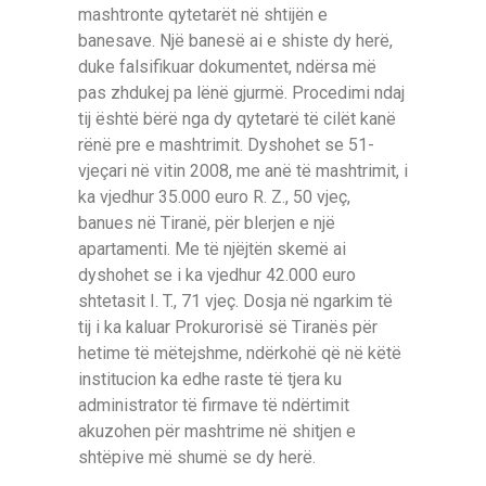
mashtronte qytetarët në shtijën e
banesave. Një banesë ai e shiste dy herë,
duke falsifikuar dokumentet, ndërsa më
pas zhdukej pa lënë gjurmë. Procedimi ndaj
tij është bërë nga dy qytetarë të cilët kanë
rënë pre e mashtrimit. Dyshohet se 51-
vjeçari në vitin 2008, me anë të mashtrimit, i
ka vjedhur 35.000 euro R. Z., 50 vjeç,
banues në Tiranë, për blerjen e një
apartamenti. Me të njëjtën skemë ai
dyshohet se i ka vjedhur 42.000 euro
shtetasit I. T., 71 vjeç. Dosja në ngarkim të
tij i ka kaluar Prokurorisë së Tiranës për
hetime të mëtejshme, ndërkohë që në këtë
institucion ka edhe raste të tjera ku
administrator të firmave të ndërtimit
akuzohen për mashtrime në shitjen e
shtëpive më shumë se dy herë.