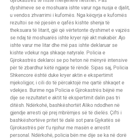
Gjirokastrës të niste menjëherë hetimet. Pas
dyshimeve se e moshuara ishte varur nga nusja e djalit,
u vendos zhvarrimi i kufomës. Nga këqyrja e kufomës
rezultoi se në pjesën e qafës kishte shenja të
theksuara të litarit, gjë që vërtetonte dyshimet e vajzës
se ndaj të moshuarës ishte kryer një akt makabër. Ajo
ishte varur me litar dhe më pas ishte deklaruar se
kishte vdekur nga shkaqe natyrale. Policia e
Gjirokastrës deklaroi se po heton në mënyrë intensive
për të zbardhur këtë ngjarje të rëndë. Sipas saj, Policia
Shkencore është duke kryer aktin e ekspertimit
mjekoligjor, i cili do të përcaktojë me qartë shkaqet e
vdekjes. Burime nga Policia e Gjirokastrës bëjnë me
dije se rezultatet e aktit të ekspertimit dalin pas tri
ditësh. Ndërkohë, bashkëshortët Aliko ndodhen në
gjendje arresti që prej mbrëmjes së të dielës. Çifti i
bashkëshortëve pritet të dalë sot para Gjykatës së
Gjirokastrës për t’u njohur me masën e arrestit
personal. Ndërkohë, policia bën me dije se ka në dorë