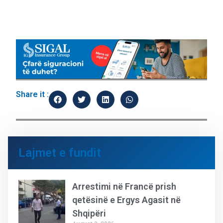
Share it :
Lajmet e fundit
Arrestimi në Francë prish
qetësinë e Ergys Agasit në
Shqipëri