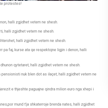
 te protestes!
enon, halli zgjidhet vetem ne shesh.
 ti, halli zgjidhet vetem ne shesh.
oshterohet, halli zgjidhet vetem ne shesh.
r pa faj, kurse ata qe respektojne ligjin i denon, halli
 dhunon qytetaret, halli zgjidhet vetem ne shesh.
pensionisti nuk blen dot as ilaçet, halli zgjidhet vetem ne
erezit e thjeshte paguajne qindra milion euro nga xhepi i
nes,por mund t’ja shkaterroje brenda nates, halli zgjidhet