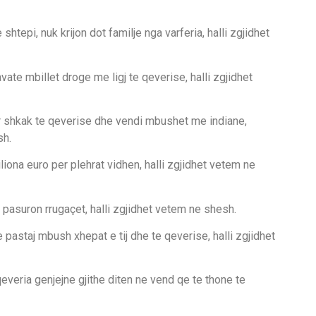
 shtepi, nuk krijon dot familje nga varferia, halli zgjidhet
ate mbillet droge me ligj te qeverise, halli zgjidhet
er shkak te qeverise dhe vendi mbushet me indiane,
sh.
iona euro per plehrat vidhen, halli zgjidhet vetem ne
e pasuron rrugaçet, halli zgjidhet vetem ne shesh.
pastaj mbush xhepat e tij dhe te qeverise, halli zgjidhet
everia genjejne gjithe diten ne vend qe te thone te