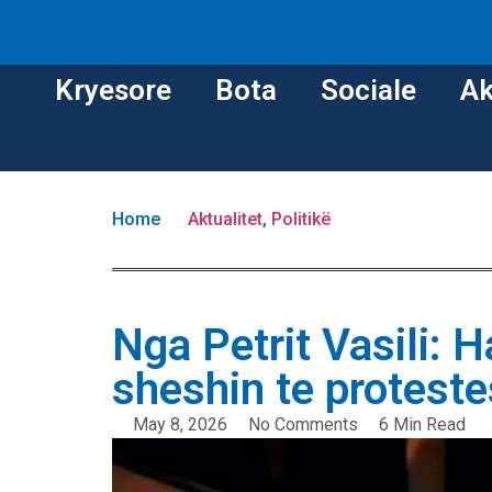
Kryesore
Bota
Sociale
Ak
Home
Aktualitet
,
Politikë
Nga Petrit Vasili: H
sheshin te proteste
May 8, 2026
No Comments
6 Min Read