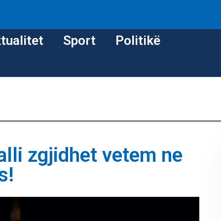
tualitet
Sport
Politikë
alli zgjidhet vetem ne
s!