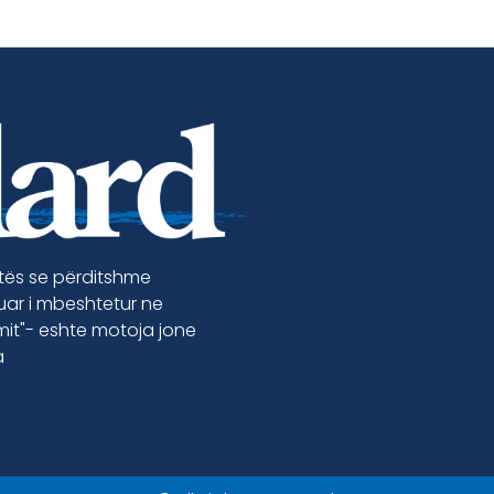
etës se përditshme
luar i mbeshtetur ne
jmit"- eshte motoja jone
a