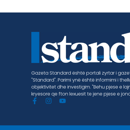
Gazeta Standard është portali zyrtar i gaz
"Standard". Parimi ynë është informimi i thel
objektivitet dhe investigim. "Behu pjese e la
kryesore qe fton lexuesit te jene pjese e jon