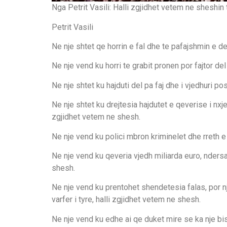
Nga Petrit Vasili: Halli zgjidhet vetem ne sheshin
Petrit Vasili
Ne nje shtet qe horrin e fal dhe te pafajshmin e d
Ne nje vend ku horri te grabit pronen por fajtor del
Ne nje shtet ku hajduti del pa faj dhe i vjedhuri p
Ne nje shtet ku drejtesia hajdutet e qeverise i nxjer
zgjidhet vetem ne shesh.
Ne nje vend ku polici mbron kriminelet dhe rreth e
Ne nje vend ku qeveria vjedh miliarda euro, ndersa 
shesh.
Ne nje vend ku prentohet shendetesia falas, por nj
varfer i tyre, halli zgjidhet vetem ne shesh.
Ne nje vend ku edhe ai qe duket mire se ka nje bis