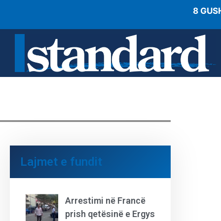
8 GUS
Lajmet e fundit
Arrestimi në Francë
prish qetësinë e Ergys