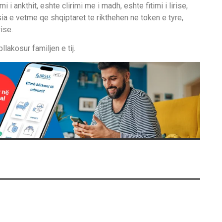
 i ankthit, eshte clirimi me i madh, eshte fitimi i lirise,
sia e vetme qe shqiptaret te rikthehen ne token e tyre,
ise.
llakosur familjen e tij.