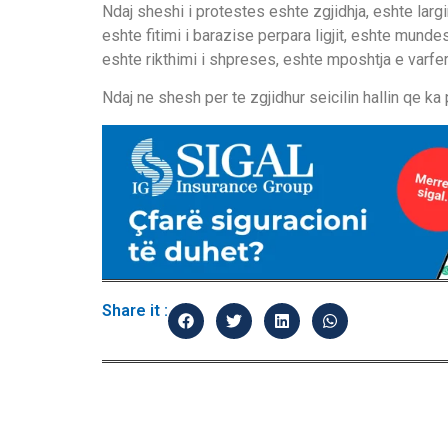
Ndaj sheshi i protestes eshte zgjidhja, eshte largimi
eshte fitimi i barazise perpara ligjit, eshte munde
eshte rikthimi i shpreses, eshte mposhtja e varfer
Ndaj ne shesh per te zgjidhur seicilin hallin qe ka p
Share it :