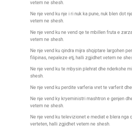
vetem ne shesh.
Ne nje vend ku nje i ri nuk ka pune, nuk blen dot nje
vetem ne shesh.
Ne nje vend ku ne vend qe te mbillen fruta e zarzav
vetem ne shesh.
Ne nje vend ku qindra mijra shqiptare largohen p
filipinas, nepaleze etj, halli zgjidhet vetem ne she
Ne nje vend ku te mbysin plehrat dhe nderkohe mil
shesh.
Ne nje vend ku perdite varferia vret te varferit dh
Ne nje vend ky kryeministri mashtron e genjen dhe 
vetem ne shesh.
Ne nje vend ku televizionet e mediat e blera nga q
verteten, halli zgjidhet vetem ne shesh.