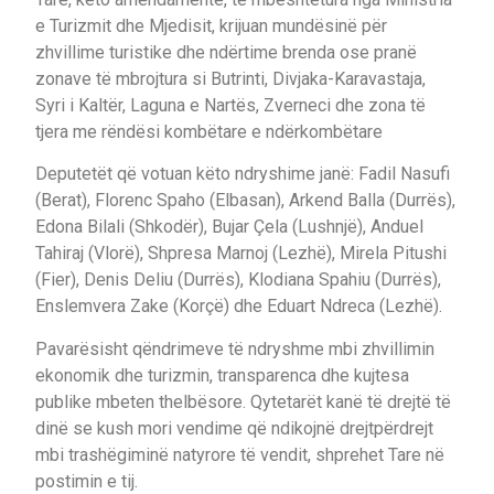
e Turizmit dhe Mjedisit, krijuan mundësinë për
zhvillime turistike dhe ndërtime brenda ose pranë
zonave të mbrojtura si Butrinti, Divjaka-Karavastaja,
Syri i Kaltër, Laguna e Nartës, Zverneci dhe zona të
tjera me rëndësi kombëtare e ndërkombëtare
Deputetët që votuan këto ndryshime janë: Fadil Nasufi
(Berat), Florenc Spaho (Elbasan), Arkend Balla (Durrës),
Edona Bilali (Shkodër), Bujar Çela (Lushnjë), Anduel
Tahiraj (Vlorë), Shpresa Marnoj (Lezhë), Mirela Pitushi
(Fier), Denis Deliu (Durrës), Klodiana Spahiu (Durrës),
Enslemvera Zake (Korçë) dhe Eduart Ndreca (Lezhë).
Pavarësisht qëndrimeve të ndryshme mbi zhvillimin
ekonomik dhe turizmin, transparenca dhe kujtesa
publike mbeten thelbësore. Qytetarët kanë të drejtë të
dinë se kush mori vendime që ndikojnë drejtpërdrejt
mbi trashëgiminë natyrore të vendit, shprehet Tare në
postimin e tij.