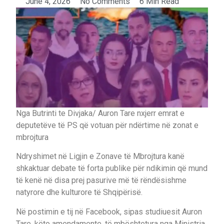
June 4, 2026
No Comments
6 Min Read
Nga Butrinti te Divjaka/ Auron Tare nxjerr emrat e
deputetëve të PS që votuan për ndërtime në zonat e
mbrojtura
Ndryshimet në Ligjin e Zonave të Mbrojtura kanë
shkaktuar debate të forta publike për ndikimin që mund
të kenë në disa prej pasurive më të rëndësishme
natyrore dhe kulturore të Shqipërisë.
Në postimin e tij në Facebook, sipas studiuesit Auron
Tare, këto amendamente, të mbështetura nga Ministria