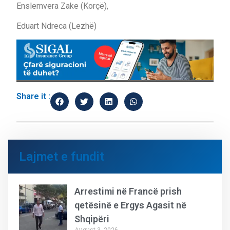
Enslemvera Zake (Korçë),
Eduart Ndreca (Lezhë)
Share it :
Lajmet e fundit
Arrestimi në Francë prish
qetësinë e Ergys Agasit në
Shqipëri
August 3, 2026