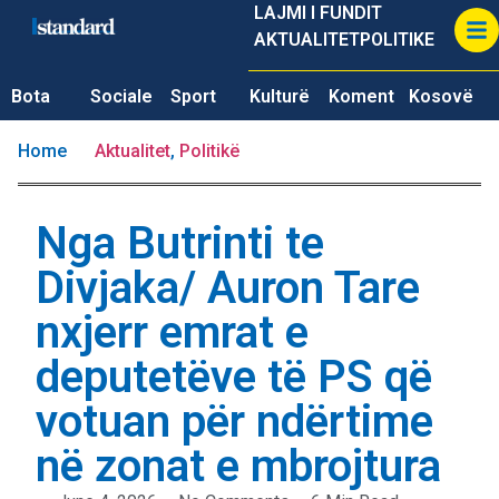
LAJMI I FUNDIT
AKTUALITET
POLITIKE
Bota
Sociale
Sport
Kulturë
Koment
Kosovë
Home
Aktualitet
,
Politikë
Nga Butrinti te
Divjaka/ Auron Tare
nxjerr emrat e
deputetëve të PS që
votuan për ndërtime
në zonat e mbrojtura