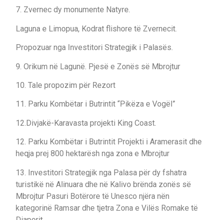
7. Zvernec dy monumente Natyre.
Laguna e Limopua, Kodrat flishore të Zvernecit.
Propozuar nga Investitori Strategjik i Palasës.
9. Orikum në Lagunë. Pjesë e Zonës së Mbrojtur
10. Tale propozim për Rezort
11. Parku Kombëtar i Butrintit “Pikëza e Vogël”
12.Divjakë-Karavasta projekti King Coast.
12. Parku Kombëtar i Butrintit Projekti i Aramerasit dhe
heqja prej 800 hektarësh nga zona e Mbrojtur
13. Investitori Strategjik nga Palasa për dy fshatra
turistikë në Alinuara dhe në Kalivo brënda zonës së
Mbrojtur Pasuri Botërore të Unesco njëra nën
kategorinë Ramsar dhe tjetra Zona e Vilës Romake të
Diaporit.