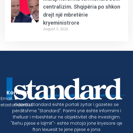
centralizim. Shqipëria po shkon
drejt një mbretërie
kryeministrore
August 3, 2026
Kontakt
Email:
Gazeta Standard është portali zyrtar i gazetës se
etastandard.al
përditshme "Standard". Parimi ynë është informimi i
thelluar i mbeshtetur ne objektivitet dhe investigim.
"Behu pjese e lajmit"- eshte motoja jone kryesore qe
fton lexuesit te jene pjese e jona