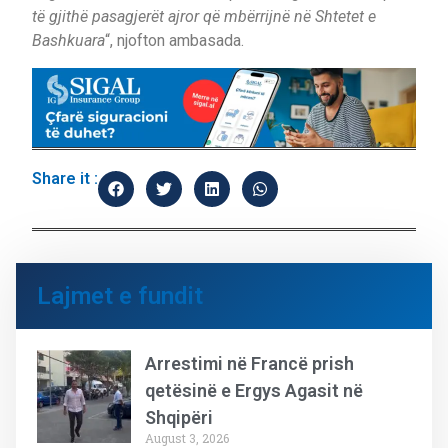
të gjithë pasagjerët ajror që mbërrijnë në Shtetet e
Bashkuara
“, njofton ambasada.
Share it :
Lajmet e fundit
Arrestimi në Francë prish
qetësinë e Ergys Agasit në
Shqipëri
August 3, 2026