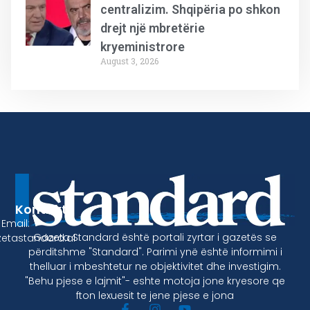
centralizim. Shqipëria po shkon
drejt një mbretërie
kryeministrore
August 3, 2026
Kontakt
Email:
Gazeta Standard është portali zyrtar i gazetës se
etastandard.al
përditshme "Standard". Parimi ynë është informimi i
thelluar i mbeshtetur ne objektivitet dhe investigim.
"Behu pjese e lajmit"- eshte motoja jone kryesore qe
fton lexuesit te jene pjese e jona