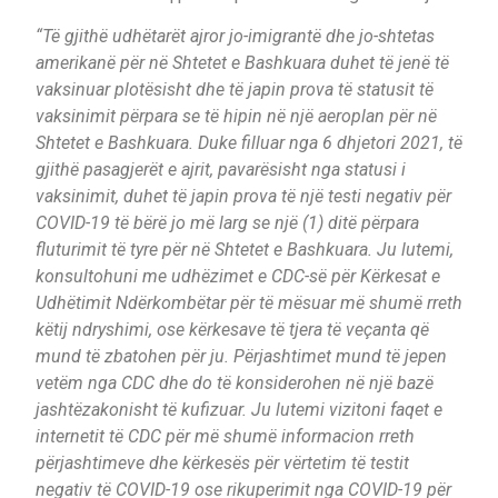
“Të gjithë udhëtarët ajror jo-imigrantë dhe jo-shtetas
amerikanë për në Shtetet e Bashkuara duhet të jenë të
vaksinuar plotësisht dhe të japin prova të statusit të
vaksinimit përpara se të hipin në një aeroplan për në
Shtetet e Bashkuara. Duke filluar nga 6 dhjetori 2021, të
gjithë pasagjerët e ajrit, pavarësisht nga statusi i
vaksinimit, duhet të japin prova të një testi negativ për
COVID-19 të bërë jo më larg se një (1) ditë përpara
fluturimit të tyre për në Shtetet e Bashkuara. Ju lutemi,
konsultohuni me udhëzimet e CDC-së për Kërkesat e
Udhëtimit Ndërkombëtar për të mësuar më shumë rreth
këtij ndryshimi, ose kërkesave të tjera të veçanta që
mund të zbatohen për ju. Përjashtimet mund të jepen
vetëm nga CDC dhe do të konsiderohen në një bazë
jashtëzakonisht të kufizuar. Ju lutemi vizitoni faqet e
internetit të CDC për më shumë informacion rreth
përjashtimeve dhe kërkesës për vërtetim të testit
negativ të COVID-19 ose rikuperimit nga COVID-19 për