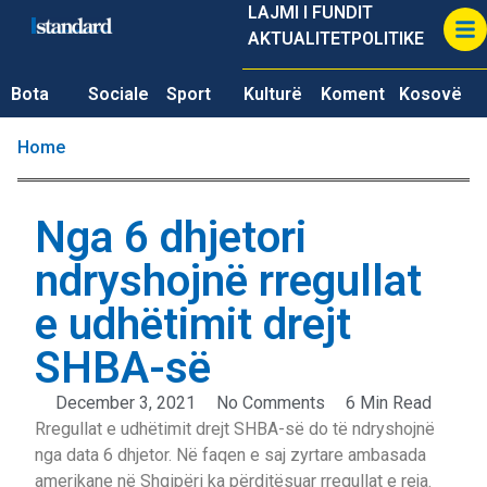
LAJMI I FUNDIT
AKTUALITET
POLITIKE
Bota
Sociale
Sport
Kulturë
Koment
Kosovë
Home
Nga 6 dhjetori
ndryshojnë rregullat
e udhëtimit drejt
SHBA-së
December 3, 2021
No Comments
6 Min Read
Rregullat e udhëtimit drejt SHBA-së do të ndryshojnë
nga data 6 dhjetor. Në faqen e saj zyrtare ambasada
amerikane në Shqipëri ka përditësuar rregullat e reja.