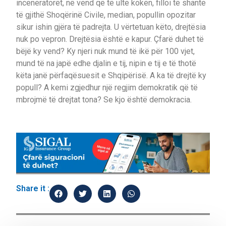
inceneratorët, në vend që të ulte kokën, filloi të shante
të gjithë Shoqërinë Civile, median, popullin opozitar
sikur ishin gjëra të padrejta. U vërtetuan këto, drejtësia
nuk po vepron. Drejtësia është e kapur. Çfarë duhet të
bëjë ky vend? Ky njeri nuk mund të ikë për 100 vjet,
mund të na japë edhe djalin e tij, nipin e tij e të thotë
këta janë përfaqësuesit e Shqipërisë. A ka të drejtë ky
popull? A kemi zgjedhur një regjim demokratik që të
mbrojmë të drejtat tona? Se kjo është demokracia.
Share it :