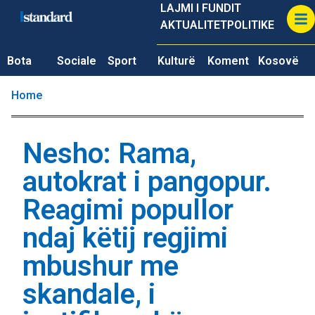
LAJMI I FUNDIT
AKTUALITET
POLITIKE
Bota
Sociale
Sport
Kulturë
Koment
Kosovë
Home
Nesho: Rama,
autokrat i pangopur.
Reagimi popullor
ndaj këtij regjimi
mbushur me
skandale, i