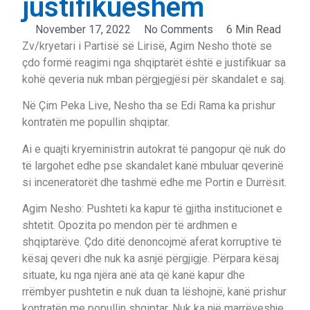
justifikueshëm
November 17, 2022
No Comments
6 Min Read
Zv/kryetari i Partisë së Lirisë, Agim Nesho thotë se
çdo formë reagimi nga shqiptarët është e justifikuar sa
kohë qeveria nuk mban përgjegjësi për skandalet e saj.
Në Çim Peka Live, Nesho tha se Edi Rama ka prishur
kontratën me popullin shqiptar.
Ai e quajti kryeministrin autokrat të pangopur që nuk do
të largohet edhe pse skandalet kanë mbuluar qeverinë
si inceneratorët dhe tashmë edhe me Portin e Durrësit.
Agim Nesho: Pushteti ka kapur të gjitha institucionet e
shtetit. Opozita po mendon për të ardhmen e
shqiptarëve. Çdo ditë denoncojmë aferat korruptive të
kësaj qeveri dhe nuk ka asnjë përgjigje. Përpara kësaj
situate, ku nga njëra anë ata që kanë kapur dhe
rrëmbyer pushtetin e nuk duan ta lëshojnë, kanë prishur
kontratën me popullin shqiptar. Nuk ka një marrëveshje,