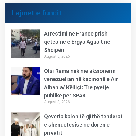
Lajmet e fundit
Arrestimi në Francë prish
qetësinë e Ergys Agasit në
Shqipëri
August 3, 2026
Olsi Rama mik me aksionerin
venezuelian në kazinonë e Air
Albania/ Këlliçi: Tre pyetje
publike për SPAK
August 3, 2026
Qeveria kalon të gjithë tenderat
e shëndetësisë në dorën e
privatit