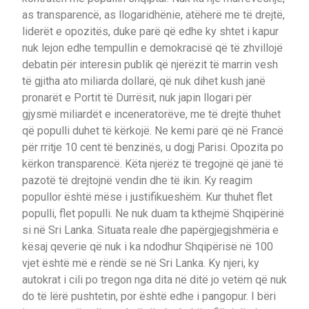
as transparencë, as llogaridhënie, atëherë me të drejtë,
liderët e opozitës, duke parë që edhe ky shtet i kapur
nuk lejon edhe tempullin e demokracisë që të zhvillojë
debatin për interesin publik që njerëzit të marrin vesh
të gjitha ato miliarda dollarë, që nuk dihet kush janë
pronarët e Portit të Durrësit, nuk japin llogari për
gjysmë miliardët e inceneratorëve, me të drejtë thuhet
që populli duhet të kërkojë. Ne kemi parë që në Francë
për rritje 10 cent të benzinës, u dogj Parisi. Opozita po
kërkon transparencë. Këta njerëz të tregojnë që janë të
pazotë të drejtojnë vendin dhe të ikin. Ky reagim
popullor është mëse i justifikueshëm. Kur thuhet flet
populli, flet populli. Ne nuk duam ta kthejmë Shqipërinë
si në Sri Lanka. Situata reale dhe papërgjegjshmëria e
kësaj qeverie që nuk i ka ndodhur Shqipërisë në 100
vjet është më e rëndë se në Sri Lanka. Ky njeri, ky
autokrat i cili po tregon nga dita në ditë jo vetëm që nuk
do të lërë pushtetin, por është edhe i pangopur. I bëri