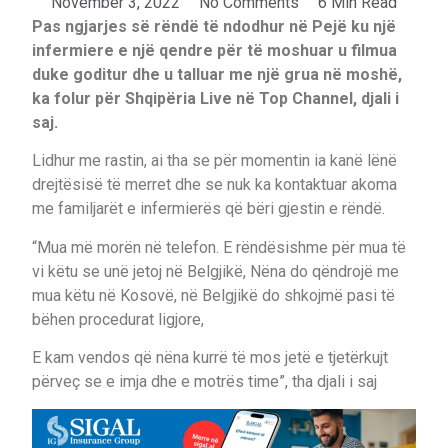
November 3, 2022
No Comments
6 Min Read
Pas ngjarjes së rëndë të ndodhur në Pejë ku një
infermiere e një qendre për të moshuar u filmua
duke goditur dhe u talluar me një grua në moshë,
ka folur për Shqipëria Live në Top Channel, djali i
saj.
Lidhur me rastin, ai tha se për momentin ia kanë lënë
drejtësisë të merret dhe se nuk ka kontaktuar akoma
me familjarët e infermierës që bëri gjestin e rëndë.
“Mua më morën në telefon. E rëndësishme për mua të
vi këtu se unë jetoj në Belgjikë, Nëna do qëndrojë me
mua këtu në Kosovë, në Belgjikë do shkojmë pasi të
bëhen procedurat ligjore,
E kam vendos që nëna kurrë të mos jetë e tjetërkujt
përveç se e imja dhe e motrës time”, tha djali i saj