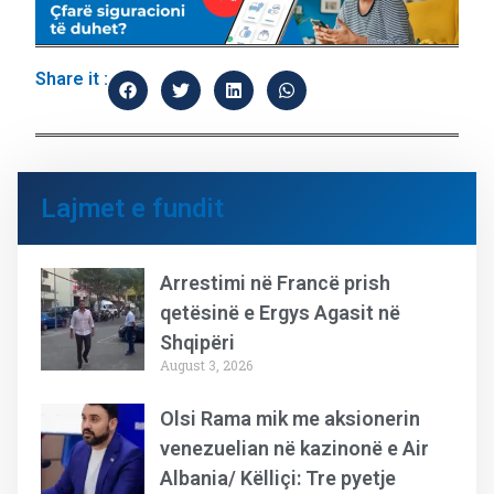
Share it :
Lajmet e fundit
Arrestimi në Francë prish
qetësinë e Ergys Agasit në
Shqipëri
August 3, 2026
Olsi Rama mik me aksionerin
venezuelian në kazinonë e Air
Albania/ Këlliçi: Tre pyetje