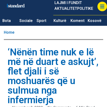
LAJMI I FUNDIT
AKTUALITET
POLITIKE
Bota
Sociale
Sport
Kulturë
Koment
Kosovë
Home
‘Nënën time nuk e lë
më në duart e askujt’,
flet djali i së
moshuarës që u
sulmua nga
infermierja