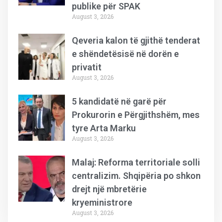
publike për SPAK
August 3, 2026
Qeveria kalon të gjithë tenderat
e shëndetësisë në dorën e
privatit
August 3, 2026
5 kandidatë në garë për
Prokurorin e Përgjithshëm, mes
tyre Arta Marku
August 3, 2026
Malaj: Reforma territoriale solli
centralizim. Shqipëria po shkon
drejt një mbretërie
kryeministrore
August 3, 2026