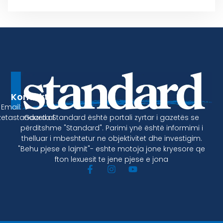
Kontakt
Email:
Gazeta Standard është portali zyrtar i gazetës se
etastandard.al
përditshme "Standard". Parimi ynë është informimi i
thelluar i mbeshtetur ne objektivitet dhe investigim.
"Behu pjese e lajmit"- eshte motoja jone kryesore qe
fton lexuesit te jene pjese e jona