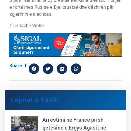
Sipas Kremlinit, të dy presidentët kanë theksuar lidhjen
e fortë mes Rusisë e Bjellorusisë dhe dëshirën për
zgjerimin e aleancës.
/Deutsche Welle
Share it :
Lajmet e fundit
Arrestimi në Francë prish
qetësinë e Ergys Agasit në