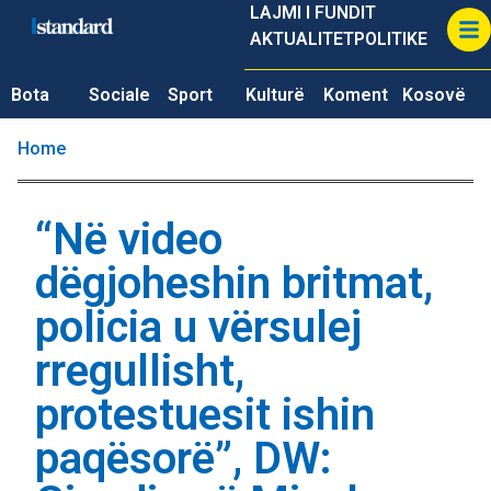
LAJMI I FUNDIT
AKTUALITET
POLITIKE
Bota
Sociale
Sport
Kulturë
Koment
Kosovë
Home
“Në video
dëgjoheshin britmat,
policia u vërsulej
rregullisht,
protestuesit ishin
paqësorë”, DW: