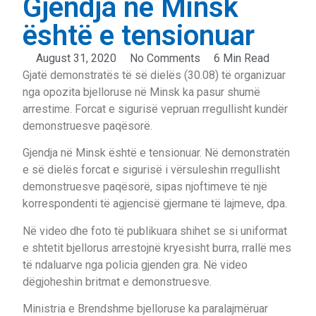
Gjendja në Minsk
është e tensionuar
August 31, 2020
No Comments
6 Min Read
Gjatë demonstratës të së dielës (30.08) të organizuar
nga opozita bjelloruse në Minsk ka pasur shumë
arrestime. Forcat e sigurisë vepruan rregullisht kundër
demonstruesve paqësorë.
Gjendja në Minsk është e tensionuar. Në demonstratën
e së dielës forcat e sigurisë i vërsuleshin rregullisht
demonstruesve paqësorë, sipas njoftimeve të një
korrespondenti të agjencisë gjermane të lajmeve, dpa.
Në video dhe foto të publikuara shihet se si uniformat
e shtetit bjellorus arrestojnë kryesisht burra, rrallë mes
të ndaluarve nga policia gjenden gra. Në video
dëgjoheshin britmat e demonstruesve.
Ministria e Brendshme bjelloruse ka paralajmëruar