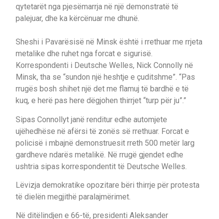
qytetarët nga pjesëmarrja në një demonstratë të
palejuar, dhe ka kërcënuar me dhunë.
Sheshi i Pavarësisë në Minsk është i rrethuar me rrjeta
metalike dhe ruhet nga forcat e sigurisë.
Korrespondenti i Deutsche Welles, Nick Connolly në
Minsk, tha se “sundon një heshtje e çuditshme”. “Pas
rrugës bosh shihet një det me flamuj të bardhë e të
kuq, e herë pas here dëgjohen thirrjet “turp për ju”.”
Sipas Connollyt janë renditur edhe automjete
ujëhedhëse në afërsi të zonës së rrethuar. Forcat e
policisë i mbajnë demonstruesit rreth 500 metër larg
gardheve ndarës metalikë. Në rrugë gjendet edhe
ushtria sipas korrespondentit të Deutsche Welles.
Lëvizja demokratike opozitare bëri thirrje për protesta
të dielën megjithë paralajmërimet.
Në ditëlindjen e 66-të, presidenti Aleksander