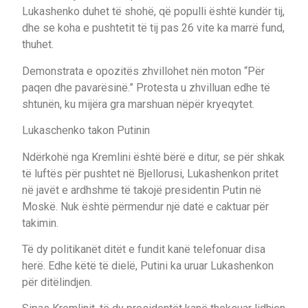
Lukashenko duhet të shohë, që populli është kundër tij,
dhe se koha e pushtetit të tij pas 26 vite ka marrë fund,
thuhet.
Demonstrata e opozitës zhvillohet nën moton “Për
paqen dhe pavarësinë.” Protesta u zhvilluan edhe të
shtunën, ku mijëra gra marshuan nëpër kryeqytet.
Lukaschenko takon Putinin
Ndërkohë nga Kremlini është bërë e ditur, se për shkak
të luftës për pushtet në Bjellorusi, Lukashenkon pritet
në javët e ardhshme të takojë presidentin Putin në
Moskë. Nuk është përmendur një datë e caktuar për
takimin.
Të dy politikanët ditët e fundit kanë telefonuar disa
herë. Edhe këtë të dielë, Putini ka uruar Lukashenkon
për ditëlindjen.