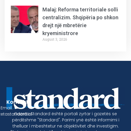
Malaj: Reforma territoriale solli
centralizim. Shqipëria po shkon
drejt një mbretërie
kryeministrore
August 3, 2026
Kontakt
Email:
Gazeta Standard është portali zyrtar i gazetës se
etastandard.al
përditshme "Standard". Parimi ynë është informimi i
thelluar i mbeshtetur ne objektivitet dhe investigim.