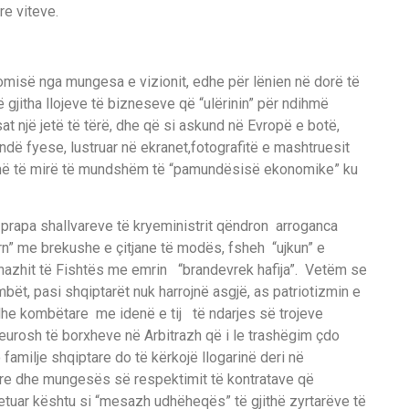
re viteve.
nomisë nga mungesa e vizionit, edhe për lënien në dorë të
 gjitha llojeve të bizneseve që “ulërinin” për ndihmë
at një jetë të tërë, dhe që si askund në Evropë e botë,
dë fyese, lustruar në ekranet,fotografitë e mashtruesit
in më të mirë të mundshëm të “pamundësisë ekonomike” ku
 prapa shallvareve të kryeministrit qëndron arroganca
ern” me brekushe e çitjane të modës, fsheh “ujkun” e
nazhit të Fishtës me emrin “brandevrek hafija”. Vetëm se
bët, pasi shqiptarët nuk harrojnë asgjë, as patriotizmin e
he kombëtare me idenë e tij të ndarjes së trojeve
eurosh të borxheve në Arbitrazh që i le trashëgim çdo
 familje shqiptare do të kërkojë llogarinë deri në
jore dhe mungesës së respektimit të kontratave që
etuar kështu si “mesazh udhëheqës” të gjithë zyrtarëve të