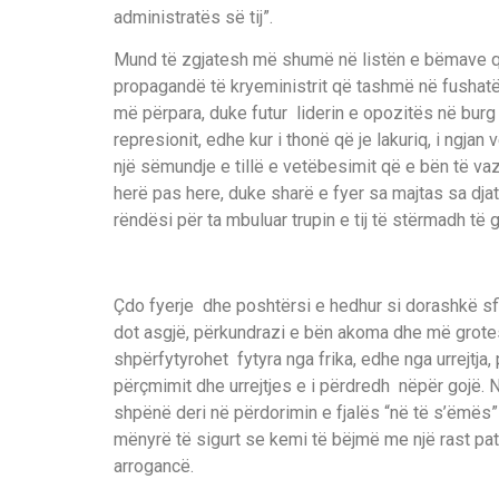
administratës së tij”.
Mund të zgjatesh më shumë në listën e bëmave që
propagandë të kryeministrit që tashmë në fushatën
më përpara, duke futur liderin e opozitës në burg p
represionit, edhe kur i thonë që je lakuriq, i ngjan 
një sëmundje e tillë e vetëbesimit që e bën të vaz
herë pas here, duke sharë e fyer sa majtas sa dj
rëndësi për ta mbuluar trupin e tij të stërmadh të
Çdo fyerje dhe poshtërsi e hedhur si dorashkë sfi
dot asgjë, përkundrazi e bën akoma dhe më grotesk
shpërfytyrohet fytyra nga frika, edhe nga urrejtja
përçmimit dhe urrejtjes e i përdredh nëpër gojë. 
shpënë deri në përdorimin e fjalës “në të s’ëmës” 
mënyrë të sigurt se kemi të bëjmë me një rast patolo
arrogancë.