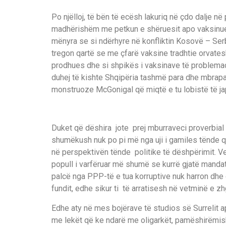
Po njëlloj, të bën të ecësh lakuriq në çdo dalje në
madhërishëm me petkun e shëruesit apo vaksinues
mënyra se si ndërhyre në konfliktin Kosovë – Ser
tregon qartë se me çfarë vaksine tradhtie orvatesh
prodhues dhe si shpikës i vaksinave të problemac
duhej të kishte Shqipëria tashmë para dhe mbrapa 
monstruoze McGonigal që miqtë e tu lobistë të jap
Duket që dëshira jote prej mburraveci proverbial
shumëkush nuk po pi më nga uji i gamiles tënde q
në perspektivën tënde politike të dëshpërimit. Ve
popull i varfëruar më shumë se kurrë gjatë mandate
palcë nga PPP-të e tua korruptive nuk harron dhe 
fundit, edhe sikur ti të arratisesh në vetminë e zh
Edhe aty në mes bojërave të studios së Surrelit a
me lekët që ke ndarë me oligarkët, pamëshirëmis