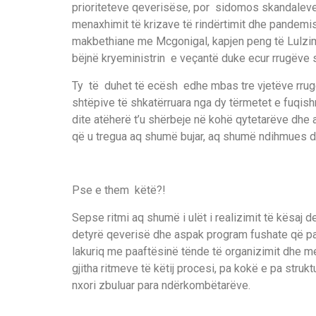
prioriteteve qeverisëse, por sidomos skandaleve
menaxhimit të krizave të rindërtimit dhe pandemisë
makbethiane me Mcgonigal, kapjen peng të Lulzim B
bëjnë kryeministrin e veçantë duke ecur rrugëve si
Ty të duhet të ecësh edhe mbas tre vjetëve rrugë
shtëpive të shkatërruara nga dy tërmetet e fuqishm
dite atëherë t’u shërbeje në kohë qytetarëve dhe 
që u tregua aq shumë bujar, aq shumë ndihmues d
Pse e them këtë?!
Sepse ritmi aq shumë i ulët i realizimit të kësaj
detyrë qeverisë dhe aspak program fushate që pa
lakuriq me paaftësinë tënde të organizimit dhe 
gjitha ritmeve të këtij procesi, pa kokë e pa struk
nxori zbuluar para ndërkombëtarëve.