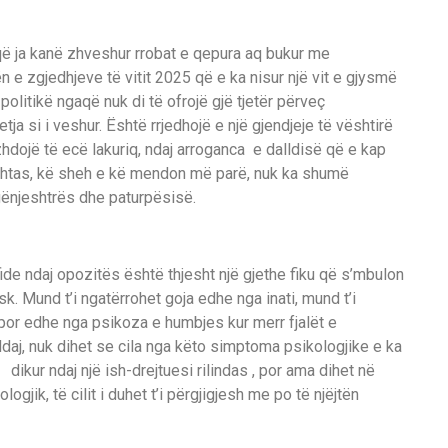
 ja kanë zhveshur rrobat e qepura aq bukur me
 e zgjedhjeve të vitit 2025 që e ka nisur një vit e gjysmë
olitikë ngaqë nuk di të ofrojë gjë tjetër përveç
vetja si i veshur. Është rrjedhojë e një gjendjeje të vështirë
hdojë të ecë lakuriq, ndaj arroganca e dalldisë që e kap
athtas, kë sheh e kë mendon më parë, nuk ka shumë
 gënjeshtrës dhe paturpësisë.
de ndaj opozitës është thjesht një gjethe fiku që s’mbulon
. Mund t’i ngatërrohet goja edhe nga inati, mund t’i
, por edhe nga psikoza e humbjes kur merr fjalët e
Ndaj, nuk dihet se cila nga këto simptoma psikologjike e ka
dikur ndaj një ish-drejtuesi rilindas , por ama dihet në
gjik, të cilit i duhet t’i përgjigjesh me po të njëjtën