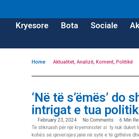
Kryesore
Bota
Sociale
Ak
Home
Aktualitet
,
Analizë
,
Koment
,
Politikë
‘Në të s’ëmës’ do s
intrigat e tua polit
February 23, 2024
No Comments
6 Min R
Të shkruash për një kryeministër si ty nuk duket të
kohës së qeverisjes janë në sytë e të gjithëve dhe