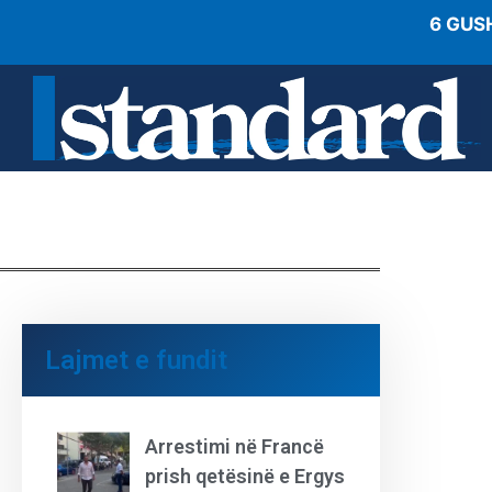
6 GUS
Lajmet e fundit
Arrestimi në Francë
prish qetësinë e Ergys