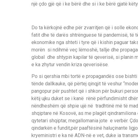
një çdo gjë që i ke bërë dhe si i ke bërë gjatë këty
Do ta kërkojnë edhe për zvarritjen që i solle eko
fatit dhe të darës shtrënguese të pandemisë, të të
ekonomike nga shteti i tyre që i kishin paguar taks
morën si ndihmë veç lëmoshë, tallje dhe propagan
global dhe shtypin kapilar të qeverisë, si plan
e ka zhytur vendin kriza qeverisëse.
Po si qershia mbi tortë e propagandës ose bishti
tënde dallkauke, që përtej qinqjit të veshur “mod
pangopur për pushtet që i shkon për bukuri perso
këtij ujku duket se i kanë rënë përfundimisht dhëm
nëndheshëm që shpie ujë në tradhtinë më të mad
shqiptare në Kosovë, as me plagët qindramiliona 
qytetari shqiptar, megallomania jote e verbër. Çdo
qindarkën e fundit,për paaftësinë haluçinante lig
kryeministri e ka në ADN-në e vet, duke ia transm