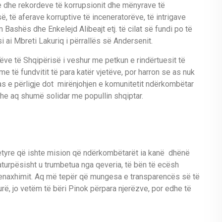
 dhe rekordeve të korrupsionit dhe mënyrave të
, të aferave korruptive të inceneratorëve, të intrigave
ashës dhe Enkelejd Alibeajt etj. të cilat së fundi po të
 ai Mbreti Lakuriq i përrallës së Andersenit.
ve të Shqipërisë i veshur me petkun e rindërtuesit të
e të fundvitit të para katër vjetëve, por harron se as nuk
as e përligje dot mirënjohjen e komunitetit ndërkombëtar
he aq shumë solidar me popullin shqiptar.
 detyre që ishte mision që ndërkombëtarët ia kanë dhënë
turpësisht u trumbetua nga qeveria, të bën të ecësh
menaxhimit. Aq më tepër që mungesa e transparencës së të
turë, jo vetëm të bëri Pinok përpara njerëzve, por edhe të