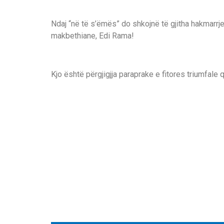
Ndaj “në të s’ëmës” do shkojnë të gjitha hakmarrjet
makbethiane, Edi Rama!
Kjo është përgjigjja paraprake e fitores triumfale