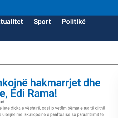
tualitet
Sport
Politikë
hkojnë hakmarrjet dhe
ike, Edi Rama!
ead
 jetë diçka e vështirë, pasi jo vetëm bëmat e tua të gjithë
 ulërijnë me lakuriqësinë e paaftësisë së parashtrimit të