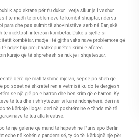
 publik apo ekrane për t’u dukur vetja sikur je i veshur
it të madh të problemeve të kombit shqiptar, ndërsa
bi para dhe pas sulmit të shovinistëve serb në Banjskë
 të injektosh interesin kombëtar. Duke u sjellë si
itetit kombëtar, madje i të gjitha vaksinave problemore që
të ndjek hija prej bashkëpunëtori krimi e aferës
in kurajo që të shprehesh se nuk je i shqetësuar.
 është bërë një mall tashmë mjeran, sepse po sheh që
ë po soset në shkretëtirën e vetmisë ku do të dergjesh
tëm se një gjë po e harron dhe bën krim që e harron. Ky
ve të tua dhe i shfrytëzuar si kurrë ndonjëherë, deri në
do të kërkojë llogari deri në poshtërsinë e tënde më të
garavinave të tua alla kreative.
po të një galerie që mund të hapësh në Paris apo Berlin
ht edhe në kohën e pandemisë, ty do të kërkojnë një për