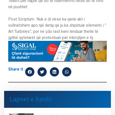
Teatrit për hapat që do të ndërmerrnit nëse do të vinit
në pushtet.
Post Scriptum- Nuk e di nëse ka qenë akt i
vullnetshëm apo një detaj që ju ka shpëtuar elementi i ”
Art Turbinës”, por në çdo rast keni lënduar thellë të
gjithë qytetarët që protestuan për mbrojtjen e tij.
Share it :
Lajmet e fundit