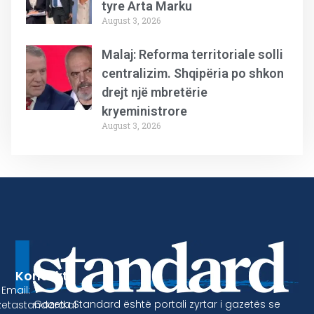
tyre Arta Marku
August 3, 2026
Malaj: Reforma territoriale solli
centralizim. Shqipëria po shkon
drejt një mbretërie
kryeministrore
August 3, 2026
Kontakt
Email:
Gazeta Standard është portali zyrtar i gazetës se
etastandard.al