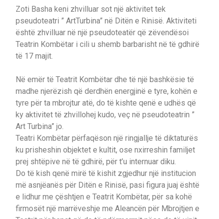
Zoti Basha keni zhvilluar sot një aktivitet tek
pseudoteatri ” ArtTurbina” në Ditën e Rinisë. Aktiviteti
është zhvilluar në një pseudoteatër që zëvendësoi
Teatrin Kombëtar i cili u shemb barbarisht në të gdhirë
të 17 majit.
Në emër të Teatrit Kombëtar dhe të një bashkësie të
madhe njerëzish që derdhën energjinë e tyre, kohën e
tyre për ta mbrojtur atë, do të kishte qenë e udhës që
ky aktivitet të zhvillohej kudo, veç në pseudoteatrin ”
Art Turbina” jo.
Teatri Kombëtar përfaqëson një ringjallje të diktaturës
ku prisheshin objektet e kultit, ose nxirreshin familjet
prej shtëpive në të gdhirë, për t’u internuar diku.
Do të kish qenë mirë të kishit zgjedhur një institucion
më asnjëanës për Ditën e Rinisë, pasi figura juaj është
e lidhur me çështjen e Teatrit Kombëtar, për sa kohë
firmosët një marrëveshje me Aleancën për Mbrojtjen e