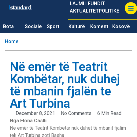
LAJMI I FUNDIT
AKTUALITET
POLITIKE
Bota
Sociale
Sport
Kulturë
Koment
Kosovë
Home
Në emër të Teatrit
Kombëtar, nuk duhej
të mbanin fjalën te
Art Turbina
December 8, 2021
No Comments
6 Min Read
Nga Elona Caslli
Në emër të Teatrit Kombëtar nuk duhet të mbanit fjalim
tek Art Turbina zoti Basha