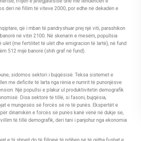
mërisë, rritjen e jetëgjatësisë dhe me tendencën e
os deri në fillim të viteve 2000, por edhe në dekadën e
qiptare, që i mban të pandryshuar prej një viti, parashikon
ë banorë në vitin 2100. Në skenarin e mesëm, popullsia
 ulët (me fertilitet të ulët dhe emigracion të lartë), në fund
etëm 512 mijë banorë (shih graf në fund).
pune, sidomos sektori i bujqësisë. Teksa sistemet e
en me deficite të larta nga rënia e numrit të punonjësve
sion. Një popullsi e plakur ul produktivitetin demografik
omisë. Disa sektorë të tillë, si fasoni, bujqësia,
sojat e mungesës së forcës së re të punës. Ekspertët e
 për dinamikën e forcës së punës kanë vënë në dukje se,
llim të tillë demografik, deri tani i panjohur nga ekonomia
 e tij shpejt do të fillojnë të ndihen në të gjitha fushat e