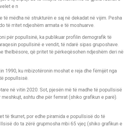
velet e n
e të mëdha në strukturën e saj në dekadat në vijim. Pesha
 do të rritet ndjeshëm armata e të moshuarve.
i për popullsinë, ka publikuar profilin demografik të
raqesin popullsinë e vendit, të ndarë sipas gruposhave.
me thelbësore, që pritet të përkeqësohen ndjeshëm deri në
itin 1990, ku mbizotëronin moshat e reja dhe fëmijët nga
të popullsisë.
ptare në vitin 2020. Sot, pjesën më të madhe të popullsisë
 meshkujt, ashtu dhe për femrat (shiko grafikun e parë).
tet të tkurret, por edhe piramida e popullsisë do të
lsisë do ta zërë grupmosha mbi 65 vjeç (shiko grafikun e