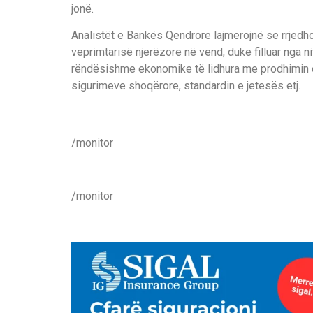
jonë.
Analistët e Bankës Qendrore lajmërojnë se rrjedhojat
veprimtarisë njerëzore në vend, duke filluar nga n
rëndësishme ekonomike të lidhura me prodhimin e
sigurimeve shoqërore, standardin e jetesës etj.
/monitor
/monitor