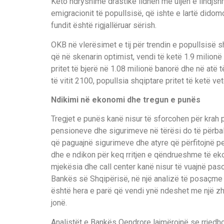
Këto ndryshime drastike lidhen me uljen e lindjsh
emigracionit të popullsisë, që ishte e lartë didom
fundit është rigjallëruar sërish.
OKB në vlerësimet e tij për trendin e popullsisë sh
që në skenarin optimist, vendi të ketë 1.9 milion
pritet të bjerë në 1.08 milionë banorë dhe në atë të
të vitit 2100, popullsia shqiptare pritet të ketë v
Ndikimi në ekonomi dhe tregun e punës
Tregjet e punës kanë nisur të sforcohen për krah 
pensioneve dhe sigurimeve në tërësi do të përball
që paguajnë sigurimeve dhe atyre që përfitojnë pen
dhe e ndikon për keq rritjen e qëndrueshme të ekon
mjekësia dhe call center kanë nisur të vuajnë pa
Bankës së Shqipërisë, në një analizë të posaçme
është hera e parë që vendi ynë ndeshet me një zhvi
jonë.
Analistët e Bankës Qendrore lajmërojnë se rrjedhojat