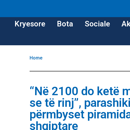
Kryesore
Bota
Sociale
Ak
Home
“Në 2100 do ketë 
se të rinj”, parashi
përmbyset piramida
shqiptare