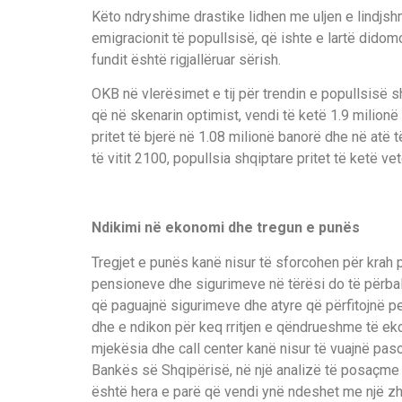
Këto ndryshime drastike lidhen me uljen e lindjsh
emigracionit të popullsisë, që ishte e lartë didom
fundit është rigjallëruar sërish.
OKB në vlerësimet e tij për trendin e popullsisë sh
që në skenarin optimist, vendi të ketë 1.9 milion
pritet të bjerë në 1.08 milionë banorë dhe në atë të
të vitit 2100, popullsia shqiptare pritet të ketë v
Ndikimi në ekonomi dhe tregun e punës
Tregjet e punës kanë nisur të sforcohen për krah 
pensioneve dhe sigurimeve në tërësi do të përball
që paguajnë sigurimeve dhe atyre që përfitojnë pen
dhe e ndikon për keq rritjen e qëndrueshme të ekon
mjekësia dhe call center kanë nisur të vuajnë pa
Bankës së Shqipërisë, në një analizë të posaçme
është hera e parë që vendi ynë ndeshet me një zhvi