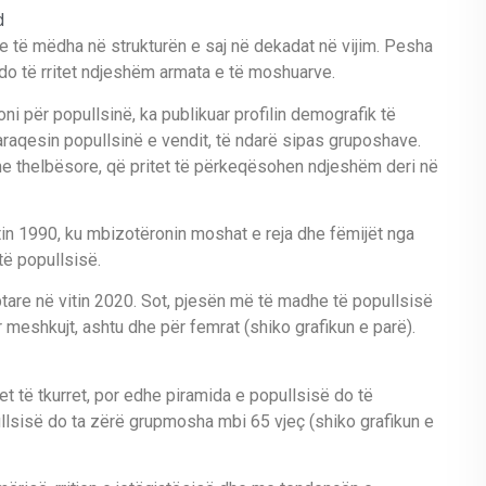
d
e të mëdha në strukturën e saj në dekadat në vijim. Pesha
 do të rritet ndjeshëm armata e të moshuarve.
i për popullsinë, ka publikuar profilin demografik të
raqesin popullsinë e vendit, të ndarë sipas gruposhave.
me thelbësore, që pritet të përkeqësohen ndjeshëm deri në
itin 1990, ku mbizotëronin moshat e reja dhe fëmijët nga
të popullsisë.
ptare në vitin 2020. Sot, pjesën më të madhe të popullsisë
 meshkujt, ashtu dhe për femrat (shiko grafikun e parë).
tet të tkurret, por edhe piramida e popullsisë do të
lsisë do ta zërë grupmosha mbi 65 vjeç (shiko grafikun e