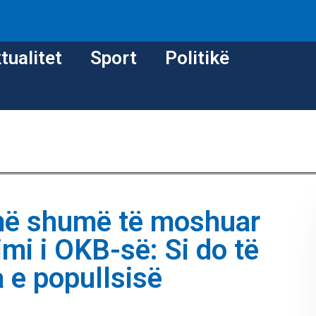
tualitet
Sport
Politikë
më shumë të moshuar
kimi i OKB-së: Si do të
 e popullsisë