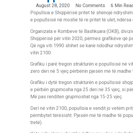
August 28, 2020
No Comments
6 Min Rea
Popullsia e Shqipërisë pritet të shënojë ndryshim
e popullsisë në moshë të re pritet të ulet, ndërsa
Organizata e Kombeve të Bashkuara (OKB), divizion
Shqipërisë për vitin 2020, përmes grafikëve që pa
Që nga viti 1990 shihet se kanë ndodhur ndryshi
vitin 2100.
Grafiku i parë tregon strukturën e popullsisë në v
zero deri në 5 vjeç përbënin pjesën më të madhe 
Grafiku i dytë tregon strukturën e popullsisë shqi
e përbën grupmosha nga 25 deri në 35 vjeç, si për
Më pas renditen grupmoshat nga 15-25 vjeç.
Deri në vitin 2100, popullsia e vendit jo vetëm pri
përmbytet tërësisht. Pjesën më të madhe të popul
tretë).