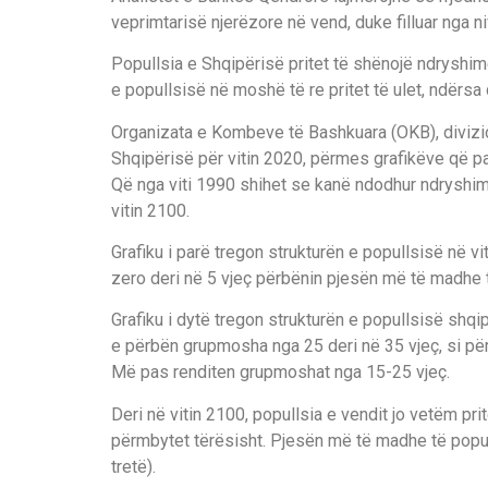
veprimtarisë njerëzore në vend, duke filluar nga ni
Popullsia e Shqipërisë pritet të shënojë ndryshim
e popullsisë në moshë të re pritet të ulet, ndërsa
Organizata e Kombeve të Bashkuara (OKB), divizion
Shqipërisë për vitin 2020, përmes grafikëve që pa
Që nga viti 1990 shihet se kanë ndodhur ndryshi
vitin 2100.
Grafiku i parë tregon strukturën e popullsisë në v
zero deri në 5 vjeç përbënin pjesën më të madhe 
Grafiku i dytë tregon strukturën e popullsisë shqi
e përbën grupmosha nga 25 deri në 35 vjeç, si për
Më pas renditen grupmoshat nga 15-25 vjeç.
Deri në vitin 2100, popullsia e vendit jo vetëm pri
përmbytet tërësisht. Pjesën më të madhe të popul
tretë).