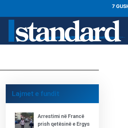
7 GUS
Lajmet e fundit
Arrestimi në Francë
prish qetësinë e Ergys