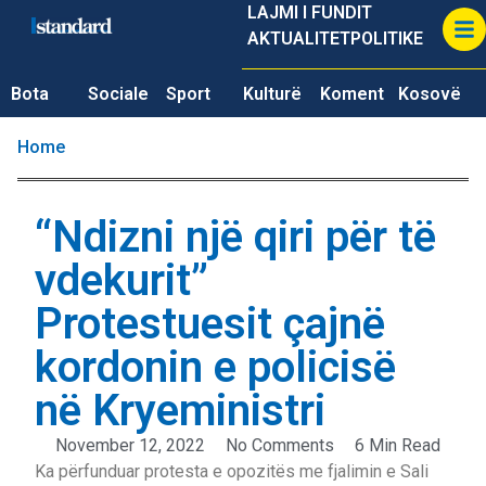
LAJMI I FUNDIT
AKTUALITET
POLITIKE
Bota
Sociale
Sport
Kulturë
Koment
Kosovë
Home
“Ndizni një qiri për të
vdekurit”
Protestuesit çajnë
kordonin e policisë
në Kryeministri
November 12, 2022
No Comments
6 Min Read
Ka përfunduar protesta e opozitës me fjalimin e Sali