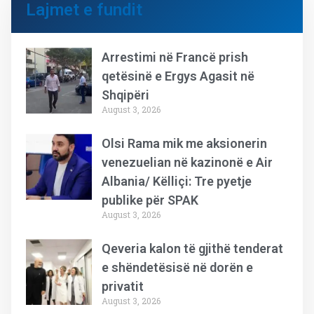
Lajmet e fundit
Arrestimi në Francë prish
qetësinë e Ergys Agasit në
Shqipëri
August 3, 2026
Olsi Rama mik me aksionerin
venezuelian në kazinonë e Air
Albania/ Këlliçi: Tre pyetje
publike për SPAK
August 3, 2026
Qeveria kalon të gjithë tenderat
e shëndetësisë në dorën e
privatit
August 3, 2026