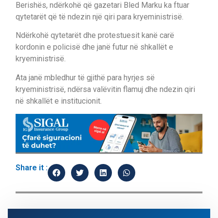
Berishës, ndërkohë që gazetari Bled Marku ka ftuar
qytetarët që të ndezin një qiri para kryeministrisë.
Ndërkohë qytetarët dhe protestuesit kanë carë
kordonin e policisë dhe janë futur në shkallët e
kryeministrisë.
Ata janë mbledhur të gjithë para hyrjes së
kryeministrisë, ndërsa valëvitin flamuj dhe ndezin qiri
në shkallët e institucionit.
Share it :