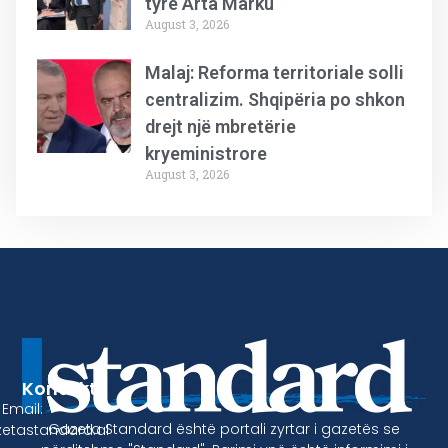
tyre Arta Marku
August 3, 2026
Malaj: Reforma territoriale solli
centralizim. Shqipëria po shkon
drejt një mbretërie
kryeministrore
August 3, 2026
Kontakt
Email:
Gazeta Standard është portali zyrtar i gazetës se
etastandard.al