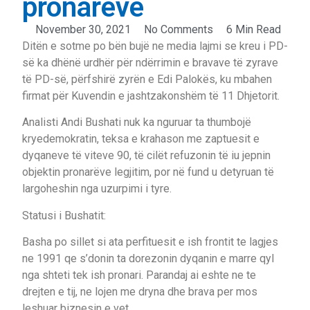
pronarëve
November 30, 2021
No Comments
6 Min Read
Ditën e sotme po bën bujë ne media lajmi se kreu i PD-
së ka dhënë urdhër për ndërrimin e bravave të zyrave
të PD-së, përfshirë zyrën e Edi Palokës, ku mbahen
firmat për Kuvendin e jashtzakonshëm të 11 Dhjetorit.
Analisti Andi Bushati nuk ka nguruar ta thumbojë
kryedemokratin, teksa e krahason me zaptuesit e
dyqaneve të viteve 90, të cilët refuzonin të iu jepnin
objektin pronarëve legjitim, por në fund u detyruan të
largoheshin nga uzurpimi i tyre.
Statusi i Bushatit:
Basha po sillet si ata perfituesit e ish frontit te lagjes
ne 1991 qe s’donin ta dorezonin dyqanin e marre qyl
nga shteti tek ish pronari. Parandaj ai eshte ne te
drejten e tij, ne lojen me dryna dhe brava per mos
leshuar biznesin e vet.