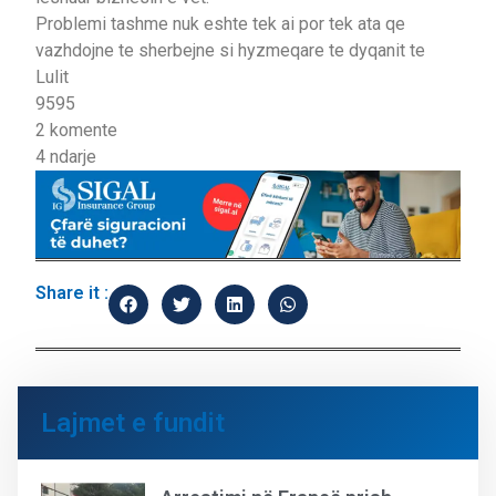
Problemi tashme nuk eshte tek ai por tek ata qe
vazhdojne te sherbejne si hyzmeqare te dyqanit te
Lulit
95
95
2 komente
4 ndarje
Share it :
Lajmet e fundit