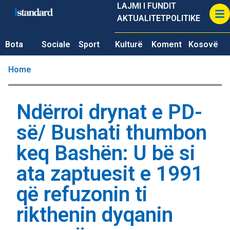
LAJMI I FUNDIT
AKTUALITET
POLITIKE
Bota
Sociale
Sport
Kulturë
Koment
Kosovë
Home
Ndërroi drynat e PD-
së/ Bushati thumbon
keq Bashën: U bë si
ata zaptuesit e 1991
që refuzonin ti
rikthenin dyqanin