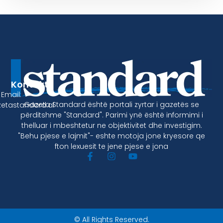
Kontakt
Email:
Gazeta Standard është portali zyrtar i gazetës se
etastandard.al
përditshme "Standard". Parimi ynë është informimi i
thelluar i mbeshtetur ne objektivitet dhe investigim.
"Behu pjese e lajmit"- eshte motoja jone kryesore qe
fton lexuesit te jene pjese e jona
© All Rights Reserved.