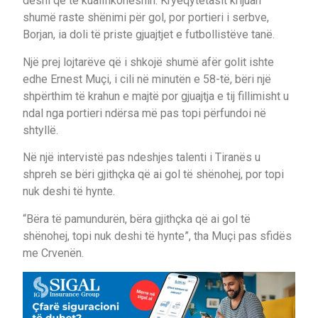
deshi që të kualifikoheshin. Kryeqytetasit krijuan
shumë raste shënimi për gol, por portieri i serbve,
Borjan, ia doli të priste gjuajtjet e futbollistëve tanë.
Një prej lojtarëve që i shkojë shumë afër golit ishte
edhe Ernest Muçi, i cili në minutën e 58-të, bëri një
shpërthim të krahun e majtë por gjuajtja e tij fillimisht u
ndal nga portieri ndërsa më pas topi përfundoi në
shtyllë.
Në një intervistë pas ndeshjes talenti i Tiranës u
shpreh se bëri gjithçka që ai gol të shënohej, por topi
nuk deshi të hynte.
“Bëra të pamundurën, bëra gjithçka që ai gol të
shënohej, topi nuk deshi të hynte”, tha Muçi pas sfidës
me Crvenën.