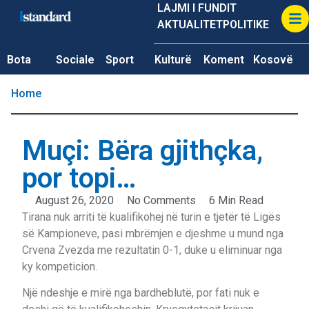
LAJMI I FUNDIT
AKTUALITET
POLITIKE
Bota
Sociale
Sport
Kulturë
Koment
Kosovë
Home
Muçi: Bëra gjithçka,
por topi…
August 26, 2020
No Comments
6 Min Read
Tirana nuk arriti të kualifikohej në turin e tjetër të Ligës
së Kampioneve, pasi mbrëmjen e djeshme u mund nga
Crvena Zvezda me rezultatin 0-1, duke u eliminuar nga
ky kompeticion.
Një ndeshje e mirë nga bardheblutë, por fati nuk e