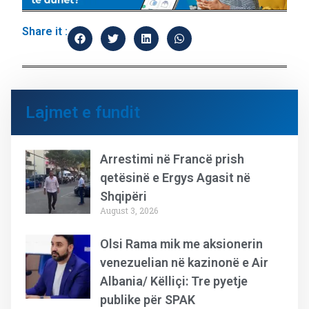
Share it :
Lajmet e fundit
Arrestimi në Francë prish
qetësinë e Ergys Agasit në
Shqipëri
August 3, 2026
Olsi Rama mik me aksionerin
venezuelian në kazinonë e Air
Albania/ Këlliçi: Tre pyetje
publike për SPAK