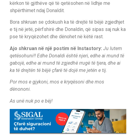
kërkon të gjithëve që të qetësohen në lidhje me
shpërthimet ndaj Donaldit.
Bora shkruan se çdokush ka të drejtë të bëjë zgjedhjet
e tij në jetë, përfshirë dhe Donaldin, që sipas saj nuk ka
pse të kryqëzohet dhe dënohet në këtë rast.
Ajo shkruan në një postim në Instastory:
Ju lutem
qetësohuni!! Edhe Donaldi është njeri, edhe ai mund të
gabojë, edhe ai mund të zgjedhë rrugë të tjera, dhe ai
ka të drejtën të bëjë çfarë të dojë me jetën e tij.
Por mos e gjykoni, mos e kryqësoni dhe mos
dënononi.
As unë nuk po e bëj!