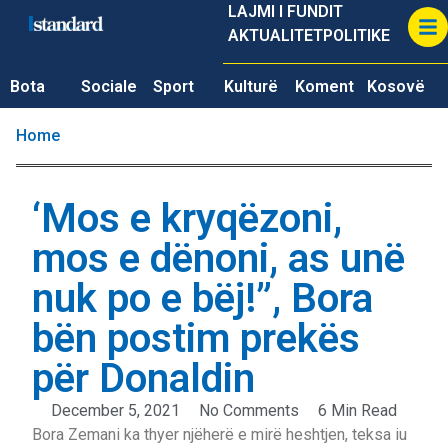
LAJMI I FUNDIT
AKTUALITET
POLITIKE
Bota
Sociale
Sport
Kulturë
Koment
Kosovë
Home
‘Mos e kryqëzoni,
mos e dënoni, as unë
nuk po e bëj!”, Bora
bën postim prekës
për Donaldin
December 5, 2021
No Comments
6 Min Read
Bora Zemani ka thyer njëherë e mirë heshtjen, teksa iu