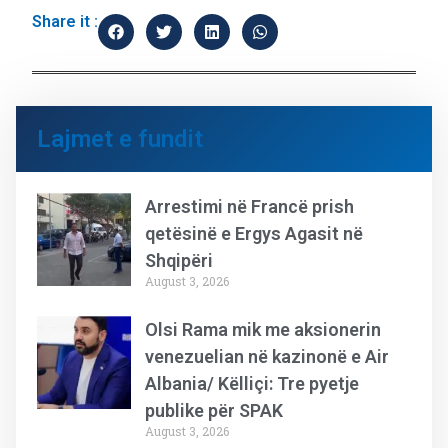
Share it :
Lajmet e fundit
Arrestimi në Francë prish
qetësinë e Ergys Agasit në
Shqipëri
August 3, 2026
Olsi Rama mik me aksionerin
venezuelian në kazinonë e Air
Albania/ Këlliçi: Tre pyetje
publike për SPAK
August 3, 2026