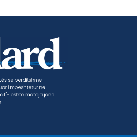
etës se përditshme
luar i mbeshtetur ne
jmit"- eshte motoja jone
a