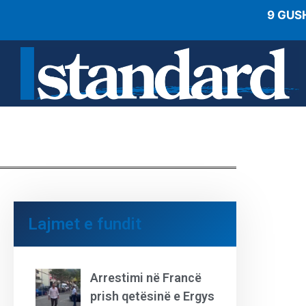
9 GUS
Lajmet e fundit
Arrestimi në Francë
prish qetësinë e Ergys