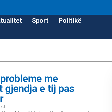
tualitet
Sport
Politikë
r probleme me
gjendja e tij pas
r
ead