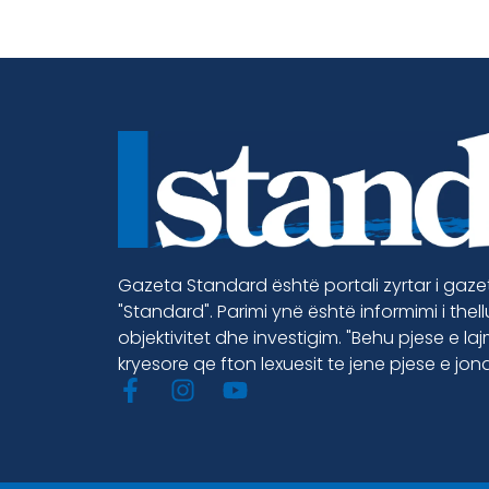
Gazeta Standard është portali zyrtar i gaz
"Standard". Parimi ynë është informimi i thel
objektivitet dhe investigim. "Behu pjese e la
kryesore qe fton lexuesit te jene pjese e jon