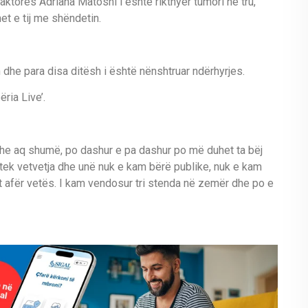
aktores Adriana Matoshi i është rikthyer tumori në tru,
et e tij me shëndetin.
dhe para disa ditësh i është nënshtruar ndërhyrjes.
ria Live’.
dhe aq shumë, po dashur e pa dashur po më duhet ta bëj
 tek vetvetja dhe unë nuk e kam bërë publike, nuk e kam
t afër vetës. I kam vendosur tri stenda në zemër dhe po e