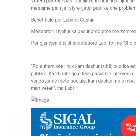
Vetëm pak ditë pasi publiku u trondit nga lajmi se 
mësojmë për një fytyrë tjetër publike dhe problem
Bëhet fjalë për Labinot Gashin.
Moderatori i njohur ka pasur probleme me zemrën 
Për gjendjen e tij shëndetësore Labi foli në ‘Shqipë
“Po e them këtu, nuk kam dashur ta bëj publike e
publike. Ka 20 ditë që e kam pasur një intervenim
vendosur në rrjete sociale, kam dashur me e mbaj
marr vetën”, tha Labi.