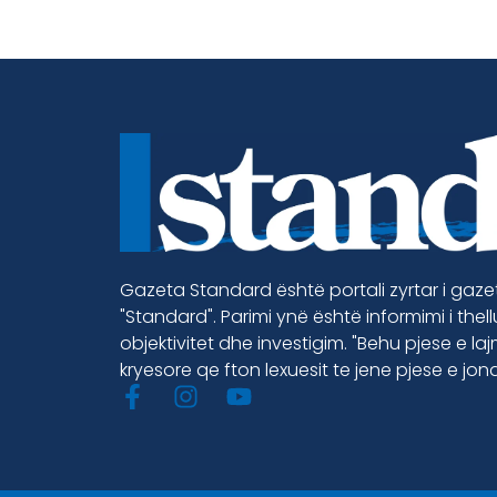
Gazeta Standard është portali zyrtar i gaz
"Standard". Parimi ynë është informimi i thel
objektivitet dhe investigim. "Behu pjese e la
kryesore qe fton lexuesit te jene pjese e jon