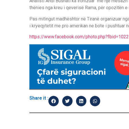
Analisti Andi Bushati ka ironizuar me një mesazh 
thënies nga kreu i qeverisë Rama, për opozitën e 
Pas mitingut madhështor në Tiranë organizuar nga 
i kryeqytetit me pro amerikan ne bote i pushtuar n
https://www.facebook.com/photo.php?fbid=10
Share it :