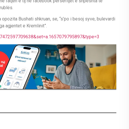
në faqen e tij në facebook përsëritjet e shpeshta te
rublës.
opozita Bushati shkruan, se, “s’po i besoj syve, bulevardi
ga agjentet e Kremlinit”.
227472597709638&set=a.1657079795897&type=3