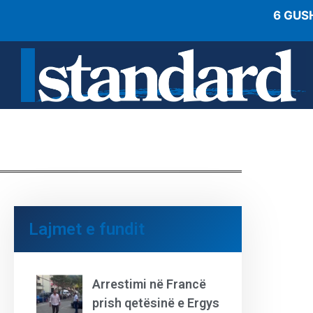
6 GUS
Lajmet e fundit
Arrestimi në Francë
prish qetësinë e Ergys