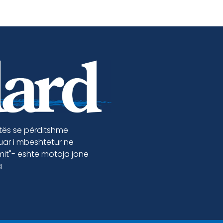
etës se përditshme
luar i mbeshtetur ne
jmit"- eshte motoja jone
a