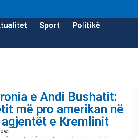
tualitet
Sport
Politikë
ironia e Andi Bushatit:
etit më pro amerikan në
 agjentët e Kremlinit
Read