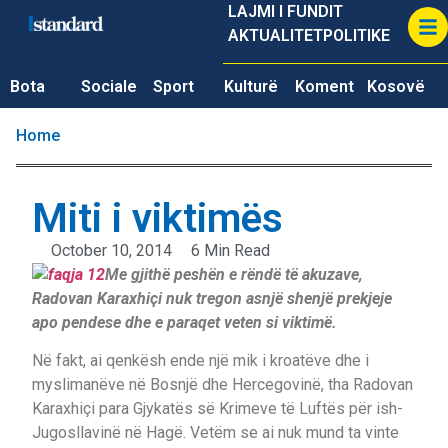
LAJMI I FUNDIT
AKTUALITET
POLITIKE
Bota
Sociale
Sport
Kulturë
Koment
Kosovë
Home
Miti i viktimës
October 10, 2014
6 Min Read
Me gjithë peshën e rëndë të akuzave,
Radovan Karaxhiçi nuk tregon asnjë shenjë prekjeje
apo pendese dhe e paraqet veten si viktimë.
Në fakt, ai qenkësh ende një mik i kroatëve dhe i
myslimanëve në Bosnjë dhe Hercegovinë, tha Radovan
Karaxhiçi para Gjykatës së Krimeve të Luftës për ish-
Jugosllavinë në Hagë. Vetëm se ai nuk mund ta vinte