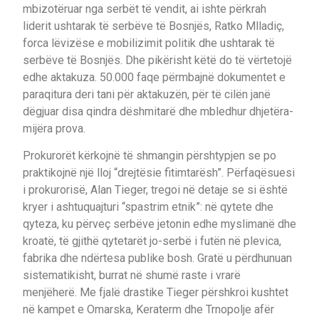
mbizotëruar nga serbët të vendit, ai ishte përkrah
liderit ushtarak të serbëve të Bosnjës, Ratko Mlladiç,
forca lëvizëse e mobilizimit politik dhe ushtarak të
serbëve të Bosnjës. Dhe pikërisht këtë do të vërtetojë
edhe aktakuza. 50.000 faqe përmbajnë dokumentet e
paraqitura deri tani për aktakuzën, për të cilën janë
dëgjuar disa qindra dëshmitarë dhe mbledhur dhjetëra-
mijëra prova.
Prokurorët kërkojnë të shmangin përshtypjen se po
praktikojnë një lloj “drejtësie fitimtarësh”. Përfaqësuesi
i prokurorisë, Alan Tieger, tregoi në detaje se si është
kryer i ashtuquajturi “spastrim etnik”: në qytete dhe
qyteza, ku përveç serbëve jetonin edhe myslimanë dhe
kroatë, të gjithë qytetarët jo-serbë i futën në plevica,
fabrika dhe ndërtesa publike bosh. Gratë u përdhunuan
sistematikisht, burrat në shumë raste i vrarë
menjëherë. Me fjalë drastike Tieger përshkroi kushtet
në kampet e Omarska, Keraterm dhe Trnopolje afër