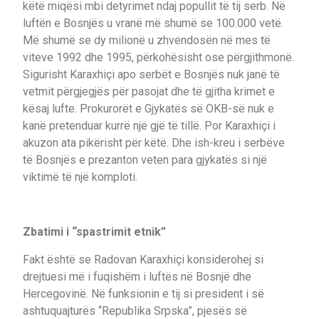
këtë miqësi mbi detyrimet ndaj popullit të tij serb. Në
luftën e Bosnjës u vranë më shumë se 100.000 vetë.
Më shumë se dy milionë u zhvendosën në mes të
viteve 1992 dhe 1995, përkohësisht ose përgjithmonë.
Sigurisht Karaxhiçi apo serbët e Bosnjës nuk janë të
vetmit përgjegjës për pasojat dhe të gjitha krimet e
kësaj lufte. Prokurorët e Gjykatës së OKB-së nuk e
kanë pretenduar kurrë një gjë të tillë. Por Karaxhiçi i
akuzon ata pikërisht për këtë. Dhe ish-kreu i serbëve
të Bosnjës e prezanton veten para gjykatës si një
viktimë të një komploti.
Zbatimi i “spastrimit etnik”
Fakt është se Radovan Karaxhiçi konsiderohej si
drejtuesi më i fuqishëm i luftës në Bosnjë dhe
Hercegovinë. Në funksionin e tij si president i së
ashtuquajturës “Republika Srpska”, pjesës së