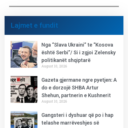
Lajmet e fundit
Nga “Slava Ukraini” te “Kosova
është Serbi”/ Si i zgjoi Zelensky
politikanët shqiptarë
August 10, 2026
Gazeta gjermane ngre pyetjen: A
do e dorzojë SHBA Artur
Shehun, partnerin e Kushnerit
August 10, 2026
Gangsteri i dyshuar që po i hap
telashe marrëveshjes së