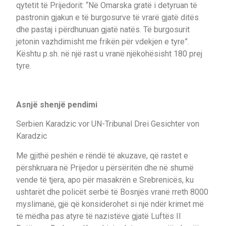
qytetit të Prijedorit: “Në Omarska gratë i detyruan të
pastronin gjakun e të burgosurve të vrarë gjatë ditës
dhe pastaj i përdhunuan gjatë natës. Të burgosurit
jetonin vazhdimisht me frikën për vdekjen e tyre”.
Kështu p.sh. në një rast u vranë njëkohësisht 180 prej
tyre.
Asnjë shenjë pendimi
Serbien Karadzic vor UN-Tribunal Drei Gesichter von
Karadzic
Me gjithë peshën e rëndë të akuzave, që rastet e
përshkruara në Prijedor u përsëritën dhe në shumë
vende të tjera, apo për masakrën e Srebrenicës, ku
ushtarët dhe policët serbë të Bosnjës vranë rreth 8000
myslimanë, gjë që konsiderohet si një ndër krimet më
të mëdha pas atyre të nazistëve gjatë Luftës II