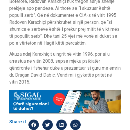
Botërore, Radovan Karaxhiçi nuk tregon asnjë shenjë
prekjeje apo pendese. Ai thotë se “i akuzuar është
populli serb”. Që në dokumentet e CIA-s të vitit 1995
Radovan Karaxhiçi përshkruhet si një person, që “si
shumica e serbëve është i prekur prej mitit të viktimës
të popullit serb”. Dhe tani 25 vjet më vonë ai duket se
po e vërteton në Hagë këtë përcaktim.
Akuza ndaj Karaxhiçit u ngrit në vitin 1996, por ai u
arrestua në vitin 2008, sepse mjeku psikiatër
qëndronte i fshehur duke u prezantuar si guru me emrin
dr. Dragan David Dabic. Vendimi i gjykatës pritet në
vitin 2015.
Share it :