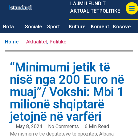
LAJMI I FUNDIT
AKTUALITET
POLITIKE
Bota
Sociale
Sport
Kulturë
Koment
Kosovë
Home
Aktualitet
,
Politikë
“Minimumi jetik të
nisë nga 200 Euro në
muaj”/ Vokshi: Mbi 1
milionë shqiptarë
jetojnë në varfëri
May 8, 2024
No Comments
6 Min Read
Me nismën e tre deputetëve të opozitës, Albana