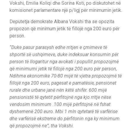
Vokshi, Emilia Koliqi dhe Sorina Koti, po diskutohet në
komisionet parlamentare një p/ligj për minimumin jetik.
Deputetja demokrate Albana Vokshi tha se opozita
propozon që minimum jetik të fillojë nga 200 euro për
person.
“Duke pasur parasysh edhe rritjen e çmimeve të
shportë së ushqimeve, duke indeksuar konsumin për
person të llogaritur nga avokati i popullit propozojmë
që minimumi jetik të fillojë nga 200 euro për person,
Ndihma ekonomike 70-80 mijë të vjetra propozojmë të
fillojë nga 200 euro, pagesat e pamatësie, pensionet
rurale dhe urbane janë nën këtë shifër. 600 mijë
pensionistë të qytetit përfitojnë nga kjo rritje nëse
vendosim minimum .100 mijë përfitojnë në fshat
dyshemenë 200 euro. Mbi 1 mln qytetarë të varfërise
dhe varfërisë ekstreme do përfitonin nga ky minimum
që propozojmë ne”, tha Vokshi.