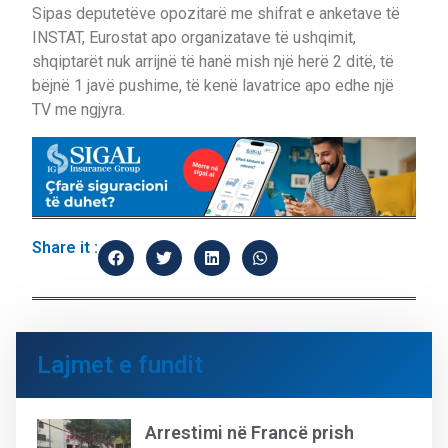
Sipas deputetëve opozitarë me shifrat e anketave të
INSTAT, Eurostat apo organizatave të ushqimit,
shqiptarët nuk arrijnë të hanë mish një herë 2 ditë, të
bëjnë 1 javë pushime, të kenë lavatrice apo edhe një
TV me ngjyra.
Share it :
Lajmet e fundit
Arrestimi në Francë prish