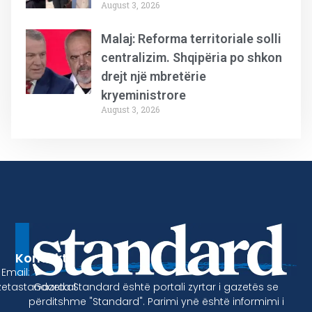
August 3, 2026
Malaj: Reforma territoriale solli
centralizim. Shqipëria po shkon
drejt një mbretërie
kryeministrore
August 3, 2026
Kontakt
Email:
Gazeta Standard është portali zyrtar i gazetës se
etastandard.al
përditshme "Standard". Parimi ynë është informimi i