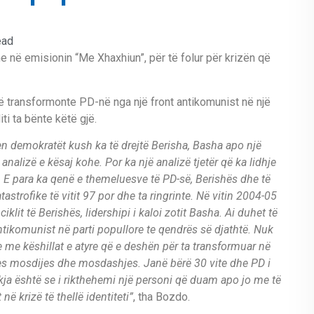
ead
 në emisionin “Me Xhaxhiun”, për të folur për krizën që
 transformonte PD-në nga një front antikomunist në një
ti ta bënte këtë gjë.
hen demokratët kush ka të drejtë Berisha, Basha apo një
analizë e kësaj kohe. Por ka një analizë tjetër që ka lidhje
. E para ka qenë e themeluesve të PD-së, Berishës dhe të
tastrofike të vitit 97 por dhe ta ringrinte. Në vitin 2004-05
iklit të Berishës, lidershipi i kaloi zotit Basha. Ai duhet të
ntikomunist në parti popullore te qendrës së djathtë. Nuk
 me këshillat e atyre që e deshën për ta transformuar në
es mosdijes dhe mosdashjes. Janë bërë 30 vite dhe PD i
gjikja është se i rikthehemi një personi që duam apo jo me të
ë krizë të thellë identiteti”
, tha Bozdo.