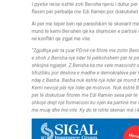
I pyetur nëse është zoti Berisha njeriu i duhur pë
flasim për përballje me Edi Ramën por diskutohe
Ai për më tepër bëri një parashikim të skenarit 
mund të kemi Berishën që ka shumicën e partisë d
në konflikt që zgjat me vite.
“Zgjidhja për ta çuar PD-në në fitore me zotin Ber
e shoh z.Berisha një lider të përkohshëm për të pë
shkojnë ngjarjet. Z.Berisha ka me vete masivisht 
tifozlliku por dëshira e madhe e demokratëve për 
ndaj z.Basha. Basha nuk është një lider që mund të
Kemi nevojë për një lider që motivon. Nuk është Ber
për të diskutuar fitoren me Edi Ramën sesa për t
shkojë drejt një formacioni ku njëri ka partinë me 
me muaj dhe me vite. Ky do të ishte skenari më i 