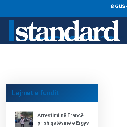
8 GUS
Lajmet e fundit
Arrestimi në Francë
prish qetësinë e Ergys