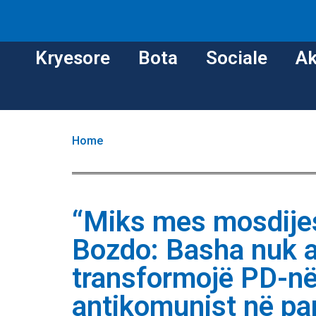
Kryesore
Bota
Sociale
Ak
Home
“Miks mes mosdije
Bozdo: Basha nuk ar
transformojë PD-në
antikomunist në par