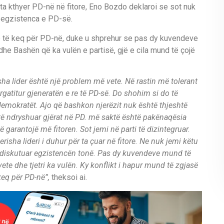
r ta kthyer PD-në në fitore, Eno Bozdo deklaroi se sot nuk
t egzistenca e PD-së.
më të keq për PD-në, duke u shprehur se pas dy kuvendeve
he Bashën që ka vulën e partisë, gjë e cila mund të çojë
isha lider është një problem më vete. Në rastin më tolerant
rgatitur gjeneratën e re të PD-së. Do shohim si do të
demokratët. Ajo që bashkon njerëzit nuk është thjeshtë
të ndryshuar gjërat në PD. më saktë është pakënaqësia
 garantojë më fitoren. Sot jemi në parti të dizintegruar.
isha lideri i duhur për ta çuar në fitore. Ne nuk jemi këtu
ë diskutuar egzistencën tonë. Pas dy kuvendeve mund të
vete dhe tjetri ka vulën. Ky konflikt i hapur mund të zgjasë
keq për PD-në”,
theksoi ai.