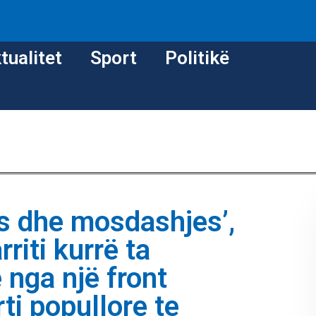
tualitet
Sport
Politikë
s dhe mosdashjes’,
riti kurrë ta
 nga një front
ti popullore te