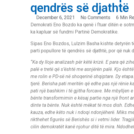
qendrës së djathtë
December 6, 2021
No Comments
6 Min R
Demokrati Eno Bozdo ka qenë i ftuar ditën e sotme
ka kapluar së fundmi Partinë Demokratike.
Sipas Eno Bozdos, Lulzim Basha kishte detyrën të
parti popullore të qendrës së djathtë, por që nuk di
“Ka dy lloje analizash për këtë krizë. E para që zi
palë e tretë që s’është me asnjërën palë. Kjo është 
me rolin e PD-së në shoqerinë shqiptare. Dy etapa
tjerë. Berisha pati meritën që edhe pas një rënie ka
pati një bashkim i të gjitha forcave. Me mbylljen e c
bënte transformimin e kësaj partie nga një front a
dinte ta bënte. Nuk është mëkat të mos dish. Edhe
kauza, edhe këto nuk i ndoqi ndonjëherë. Miks m
rikthehet figurës së Berishës si i vetmi lider. Tra
cilin demokratët kanë njohur ditë të mira. Ndodhet n