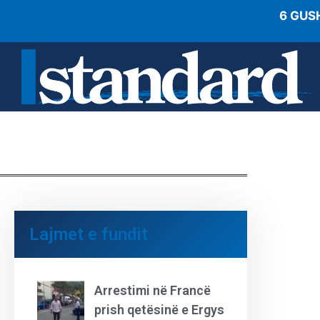
6 GUS
Lajmet e fundit
Arrestimi në Francë
prish qetësinë e Ergys