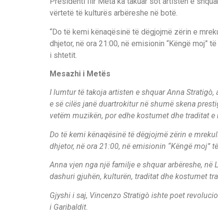
Presidenti Ilir Meta ka takuar sot artisten e shqu
vërtetë të kulturës arbëreshe në botë.
“Do të kemi kënaqësinë të dëgjojmë zërin e mreku
dhjetor, në ora 21:00, në emisionin “Këngë moj” t
i shtetit.
Mesazhi i Metës
I lumtur të takoja artisten e shquar Anna Stratigò
e së cilës janë duartrokitur në shumë skena prest
vetëm muzikën, por edhe kostumet dhe traditat e
Do të kemi kënaqësinë të dëgjojmë zërin e mrekull
dhjetor, në ora 21:00, në emisionin “Këngë moj” t
Anna vjen nga një familje e shquar arbëreshe, në 
dashuri gjuhën, kulturën, traditat dhe kostumet tr
Gjyshi i saj, Vincenzo Stratigò ishte poet revoluc
i Garibaldit.