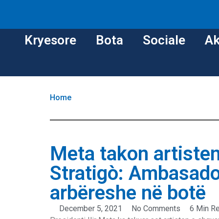
Kryesore
Bota
Sociale
Ak
Home
Meta takon artiste
Stratigò: Ambasador
arbëreshe në botë
December 5, 2021
No Comments
6 Min R