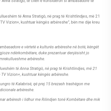
ar Anna Stratigò, të cilën e konsideron si ambasadore të
llueshëm të Anna Stratigò, në prag të Krishtlindjes, më 21
ë TV Vizion+, kushtuar këngës arbëreshe”, bën me dije kreu
, ambasadore e vërtetë e kulturës arbëreshe në botë, këngët
igjioze ndërkombëtare, duke prezantuar denjësisht jo
 mrekullueshme arbëreshe.
ueshëm të Anna Stratigò, në prag të Krishtlindjes, më 21
ë TV Vizion+, kushtuar këngës arbëreshe.
Lungro të Kalabrisë, që prej 15 brezash trashëgon me
adicionale arbëreshe.
ionar arbëresh i lidhur me Rilindjen tonë Kombëtare dhe mik