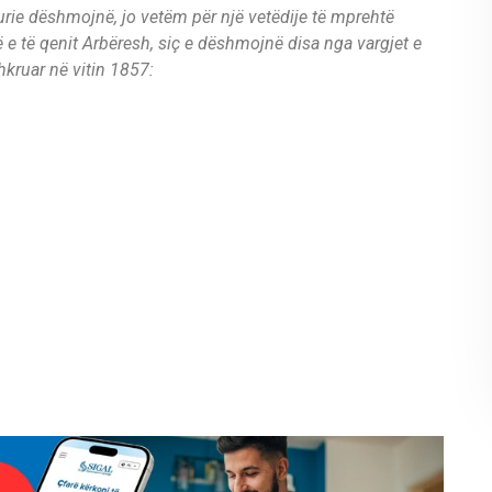
urie dëshmojnë, jo vetëm për një vetëdije të mprehtë
e të qenit Arbëresh, siç e dëshmojnë disa nga vargjet e
kruar në vitin 1857: