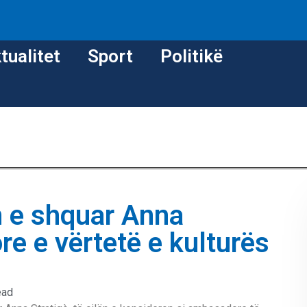
tualitet
Sport
Politikë
n e shquar Anna
e e vërtetë e kulturës
ead