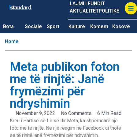
LAJMI I FUNDIT
AKTUALITET
POLITIKE
Bota
Sociale
Sport
Kulturë
Koment
Kosovë
Home
Meta publikon foton
me të rinjtë: Janë
frymëzimi për
ndryshimin
November 9, 2022
No Comments
6 Min Read
Kreu i Partisë së Lirisë Ilir Meta, ka shpërndarë një
foto me të rinjtë. Në një reagim në Facebook ai thotë
se të rinjtë janë frymëzimi për ndryshimin.