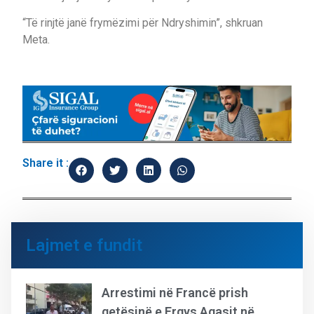
“Të rinjtë janë frymëzimi për Ndryshimin”, shkruan
Meta.
Share it :
Lajmet e fundit
Arrestimi në Francë prish
qetësinë e Ergys Agasit në