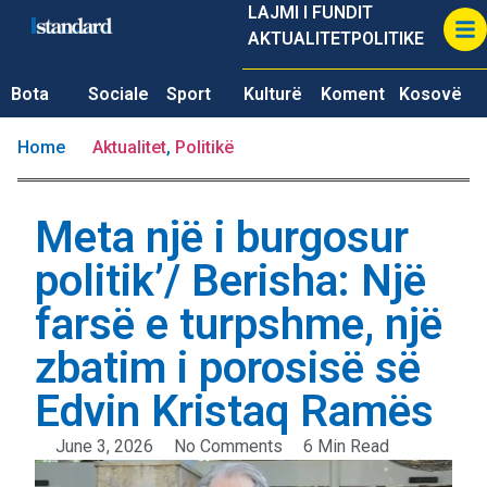
LAJMI I FUNDIT
AKTUALITET
POLITIKE
Bota
Sociale
Sport
Kulturë
Koment
Kosovë
Home
Aktualitet
,
Politikë
Meta një i burgosur
politik’/ Berisha: Një
farsë e turpshme, një
zbatim i porosisë së
Edvin Kristaq Ramës
June 3, 2026
No Comments
6 Min Read