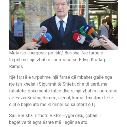
Meta një i burgosur politik’/ Berisha: Një farsë e
turpshme, një zbatim i porosisë së Edvin Kristaq
Ramës
Një farsë e turpshme, një farsë që mbahet gjallë nga
një ish-xhelat i Sigurimit të Shtetit dhe të tjerë, me
falsitete, dokumente false dhe si një zbatim i porosisë
së Edvin Kristaq Ramës, njeriut, krimet familjare të të
cilit e bëjnë atë më kriminel se sa etërit e tij.
Sali Berisha: E thotë Viktor Hygoi diku, çobani i
bagëtive të egra është më i egër se ato.