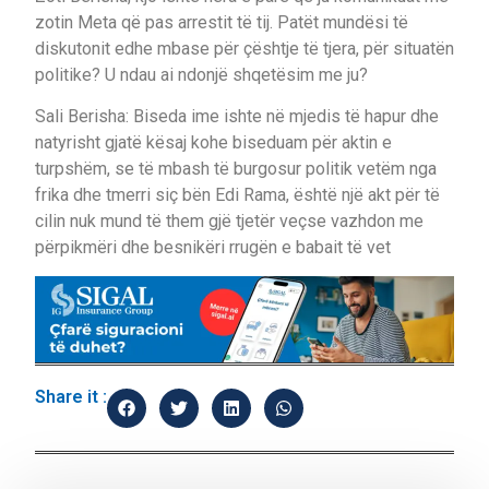
zotin Meta që pas arrestit të tij. Patët mundësi të
diskutonit edhe mbase për çështje të tjera, për situatën
politike? U ndau ai ndonjë shqetësim me ju?
Sali Berisha: Biseda ime ishte në mjedis të hapur dhe
natyrisht gjatë kësaj kohe biseduam për aktin e
turpshëm, se të mbash të burgosur politik vetëm nga
frika dhe tmerri siç bën Edi Rama, është një akt për të
cilin nuk mund të them gjë tjetër veçse vazhdon me
përpikmëri dhe besnikëri rrugën e babait të vet
Share it :