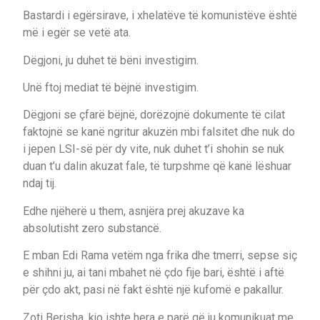
Bastardi i egërsirave, i xhelatëve të komunistëve është
më i egër se vetë ata.
Dëgjoni, ju duhet të bëni investigim.
Unë ftoj mediat të bëjnë investigim.
Dëgjoni se çfarë bëjnë, dorëzojnë dokumente të cilat
faktojnë se kanë ngritur akuzën mbi falsitet dhe nuk do
i jepen LSI-së për dy vite, nuk duhet t’i shohin se nuk
duan t’u dalin akuzat fale, të turpshme që kanë lëshuar
ndaj tij.
Edhe njëherë u them, asnjëra prej akuzave ka
absolutisht zero substancë.
E mban Edi Rama vetëm nga frika dhe tmerri, sepse siç
e shihni ju, ai tani mbahet në çdo fije bari, është i aftë
për çdo akt, pasi në fakt është një kufomë e pakallur.
Zoti Berisha, kjo ishte hera e parë që ju komunikuat me