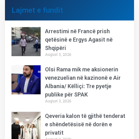
Lajmet e fundit
Arrestimi në Francë prish
qetësinë e Ergys Agasit në
Shqipëri
August 3, 2026
Olsi Rama mik me aksionerin
venezuelian në kazinonë e Air
Albania/ Këlliçi: Tre pyetje
publike për SPAK
August 3, 2026
Qeveria kalon të gjithë tenderat
e shëndetësisë në dorën e
privatit