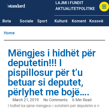
LAJMI I FUNDIT
AKTUALITET
POLITIKE
Bota
Sociale
Sport
Kulturë
Koment
Kosovë
Home
Mëngjes i hidhët për
deputetin!!! I
pispillosur për t’u
betuar si deputet,
përlyhet me bojë….
March 21, 2019
No Comments
6 Min Read
I hidhët ka qënë mëngjesi i sotshëm për deputetin e ri