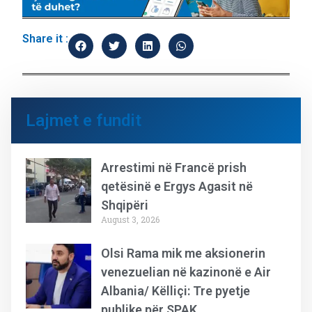
Share it :
Lajmet e fundit
Arrestimi në Francë prish
qetësinë e Ergys Agasit në
Shqipëri
August 3, 2026
Olsi Rama mik me aksionerin
venezuelian në kazinonë e Air
Albania/ Këlliçi: Tre pyetje
publike për SPAK