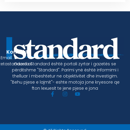
Kontakt
Email:
Gazeta Standard është portali zyrtar i gazetës se
etastandard.al
përditshme "Standard". Parimi ynë është informimi i
thelluar i mbeshtetur ne objektivitet dhe investigim.
"Behu pjese e lajmit"- eshte motoja jone kryesore qe
fton lexuesit te jene pjese e jona