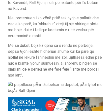
të Kuvendit, Ralf Gjoni, i cili po nxitonte për t’u betuar
në Kuvend.
Një protestues i ka zënë pritë tek hyrja e pallatit dhe
esa e ka parë, ka “shkrehur” drejt tij një shiringë plotë
me bojë, duke i fëlliqur kostumin e ri të veshur për
ceremoninë e rastit.
Me sa duket, boja ka qënë ca e rëndë në përbërje,
sepse Gjoni është hidhëruar shumë kur ka parë që
njollat në lëkurë fshiheshin me zor. Gjithsesi, edhe pse
nuk e kishte njohur sulmuesin, ai shprehu bindjen se
djaloshi që e përleu në atë farë feje “ishte me porosi
nga lart”.