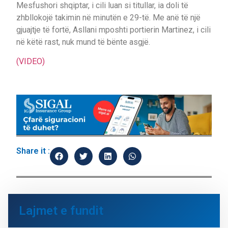
Mesfushori shqiptar, i cili luan si titullar, ia doli të
zhbllokojë takimin në minutën e 29-të. Me anë të një
gjuajtje të fortë, Asllani mposhti portierin Martinez, i cili
në këtë rast, nuk mund të bënte asgjë.
(VIDEO)
Share it :
Lajmet e fundit