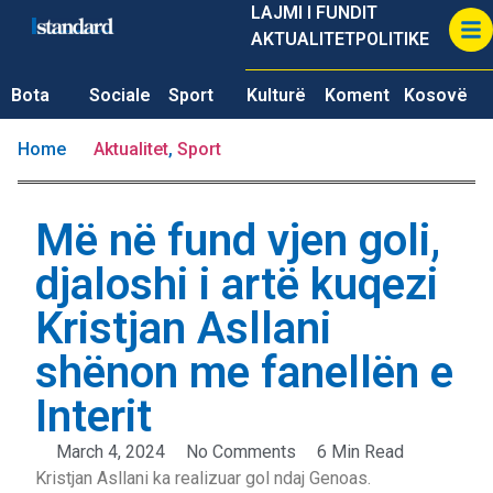
LAJMI I FUNDIT
AKTUALITET
POLITIKE
Bota
Sociale
Sport
Kulturë
Koment
Kosovë
Home
Aktualitet
,
Sport
Më në fund vjen goli,
djaloshi i artë kuqezi
Kristjan Asllani
shënon me fanellën e
Interit
March 4, 2024
No Comments
6 Min Read
Kristjan Asllani ka realizuar gol ndaj Genoas.