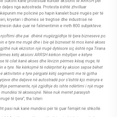
 Sukthit kanë protestuar kundër aksionit të ARRSH për
 daljes nga autostrada. Protesta është zhvilluar
ëpunim me policinë po hapin kanalet buzë rrugës për të
eri, kryetari i dhomës së tregtisë dhe industrisë në
nesin duke çuar në falimentimin e rreth 800 subjekteve.
njoftimi dhe pai dhënë rrugëzgjidhje të tjera bizneseve po
min e tyre me rrugë dhe i bie që bizneset të mos kenë akses
të gjithë nuk ekziston një rrugë dytësore siç është nga Tirana
Përmes këtij aksioni ARRSH kërkon mbylljen e këtyre
e të cilat kanë akses dhe lëvizin përmes kësaj rruge, të
tin e tyre. Ne kërkojmë të ndërpritet ky aksion sepse bëhet
 aktivitetin e tyre përgjatë këtij segmenti me të gjitha
hyrjeve dhe daljeve në autostradë por s’është kjo mënyra e
idhje permanente, një zgjidhje do ishte ndërtimi i një rruge
ë mundësi të aksesojnë. Nëse nuk merret parasysh
rugë të tjera”
, tha Isteri
ht pasi nuk kanë mundësi për të çuar fëmijët në shkollë.