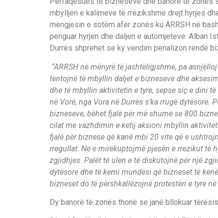
Perfaqësues të bizneseve dhe banorë te zonës së
mbylljen e kalimeve të rrezikshme drejt hyrjes dhe
mëngjesin e sotëm afër zonës ku ARRSH në bashk
penguar hyrjen dhe daljen e automjeteve. Alban Ist
Durrës shprehet se ky vendim penalizon rëndë biz
“ARRSH në mënyrë të jashtëligjshme, pa asnjëlloj 
tentojnë të mbyllin daljet e bizneseve dhe aksesi
dhe të mbyllin aktivitetin e tyre, sepse siç e dini 
në Vorë, nga Vora në Durrës s’ka rrugë dytësore. 
bizneseve, bëhet fjalë për më shumë se 800 biznes
cilat me vazhdimin e këtij aksioni mbyllin aktivite
fjalë për biznese që kanë mbi 20 vite që e ushtrojnë
rregullat. Ne e mirëkuptojmë pjesën e rrezikut të 
zgjidhjes. Palët të ulen e të diskutojnë për një zgj
dytësore dhe të kemi mundësi që bizneset të ken
bizneset do të përshkallëzojnë protestën e tyre në r
Dy banorë të zonës thonë se janë bllokuar tërësis