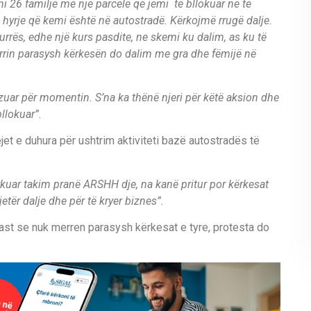
mi 26 familje me një parcelë që jemi të bllokuar në të
 hyrje që kemi është në autostradë. Kërkojmë rrugë dalje.
urrës, edhe një kurs pasdite, ne skemi ku dalim, as ku të
rrin parasysh kërkesën do dalim me gra dhe fëmijë në
lizuar për momentin. S’na ka thënë njeri për këtë aksion dhe
llokuar”.
jet e duhura për ushtrim aktiviteti bazë autostradës të
kuar takim pranë ARSHH dje, na kanë pritur por kërkesat
tër dalje dhe për të kryer biznes”.
st se nuk merren parasysh kërkesat e tyre, protesta do