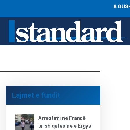
8 GUS
Lajmet e fundit
Arrestimi në Francë
prish qetësinë e Ergys