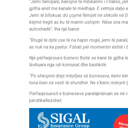
“Jemi familjarë, banojnë te mbikalimi i Fllakës, je
gjitha anët me kanale të mëdhaja. E vetmja dalje e
Jemi të bllokuar, do çojmë fëmijët në shkollë në D
bëjmë tregti as ku të marrin ushqim. Nëse sna ma
autostrad
ë”, tha një banor.
“Rrugë të dytë ose të na hapin rrugë, jemi të para
as nuk na ka pyetur. Fshati për momentin është i b
Një përfaqësues biznesi thotë se kanë të gjitha le
lëshuara nga ish komunat dhe bashkitë.
“Po shkojmë drejt mbylljes së bizneseve, kemi kër
tona bien në vesh të shurdhër. Ne s’kemi mënyrë tje
Përfaqësuesit e bizneseve paralajmëruan se në ra
përshkallëzohet.