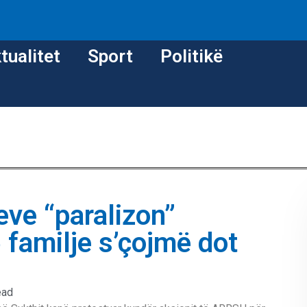
tualitet
Sport
Politikë
eve “paralizon”
6 familje s’çojmë dot
ead