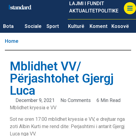
LAJMI I FUNDIT
AKTUALITET
POLITIKE
Bota
Sociale
Sport
Kulturë
Koment
Kosovë
Home
Mblidhet VV/
Përjashtohet Gjergj
Luca
December 9, 2021
No Comments
6 Min Read
Mblidhet kryesia e VV
Sot ne oren 17.00 mblidhet kryesia e VV, e drejtuar nga
zoti Albin Kurti me rend dite: Perjashtimi i antarit Gjergj
Luca nga VV.