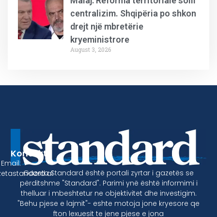
Malaj: Reforma territoriale solli
centralizim. Shqipëria po shkon
drejt një mbretërie
kryeministrore
August 3, 2026
Kontakt
Email:
Gazeta Standard është portali zyrtar i gazetës se
etastandard.al
përditshme "Standard". Parimi ynë është informimi i
thelluar i mbeshtetur ne objektivitet dhe investigim.
"Behu pjese e lajmit"- eshte motoja jone kryesore qe
fton lexuesit te jene pjese e jona