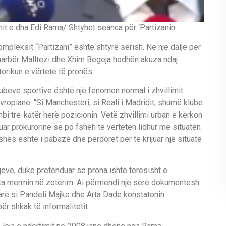
imit e dha Edi Rama/ Shtyhet seanca për ‘Partizanin
pleksit “Partizani” është shtyrë sërish. Në një dalje për
marbër Malltezi dhe Xhim Begeja hodhën akuza ndaj
orikun e vërtetë të pronës.
beve sportive është një fenomen normal i zhvillimit
vropiane. “Si Manchesteri, si Reali i Madridit, shumë klube
i tre-katër herë pozicionin. Vetë zhvillimi urban e kërkon
uar prokurorinë se po fsheh të vërtetën lidhur me situatën
shës është i pabazë dhe përdoret për të krijuar një situatë
rjeve, duke pretenduar se prona ishte tërësisht e
a merrnin në zotërim. Ai përmendi një sërë dokumentesh
yrtarë si Pandeli Majko dhe Arta Dade konstatonin
r shkak të informalitetit.