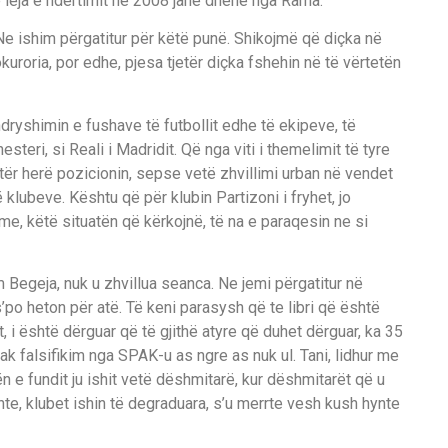
e leja e ndërtimit në 2008 janë dhënë nga Rama.
Ne ishim përgatitur për këtë punë. Shikojmë që diçka në
kuroria, por edhe, pjesa tjetër diçka fshehin në të vërtetën
dryshimin e fushave të futbollit edhe të ekipeve, të
steri, si Reali i Madridit. Që nga viti i themelimit të tyre
atër herë pozicionin, sepse vetë zhvillimi urban në vendet
 klubeve. Kështu që për klubin Partizoni i fryhet, jo
 me, këtë situatën që kërkojnë, të na e paraqesin ne si
 Begeja, nuk u zhvillua seanca. Ne jemi përgatitur në
s’po heton për atë. Të keni parasysh që te libri që është
, i është dërguar që të gjithë atyre që duhet dërguar, ka 35
k falsifikim nga SPAK-u as ngre as nuk ul. Tani, lidhur me
ën e fundit ju ishit vetë dëshmitarë, kur dëshmitarët që u
shte, klubet ishin të degraduara, s’u merrte vesh kush hynte