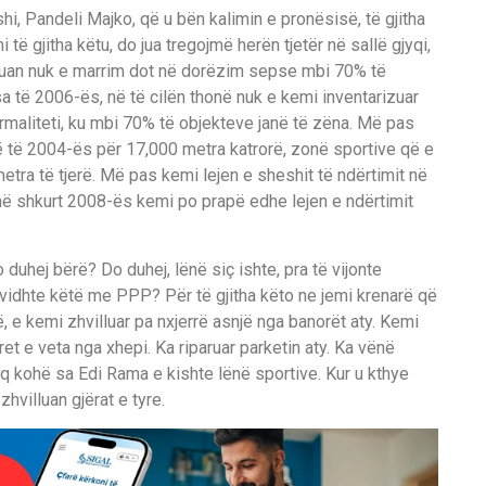
hi, Pandeli Majko, që u bën kalimin e pronësisë, të gjitha
të gjitha këtu, do jua tregojmë herën tjetër në sallë gjyqi,
shkruan nuk e marrim dot në dorëzim sepse mbi 70% të
a të 2006-ës, në të cilën thonë nuk e kemi inventarizuar
rmaliteti, ku mbi 70% të objekteve janë të zëna. Më pas
 të 2004-ës për 17,000 metra katrorë, zonë sportive që e
tra të tjerë. Më pas kemi lejen e sheshit të ndërtimit në
ë shkurt 2008-ës kemi po prapë edhe lejen e ndërtimit
 duhej bërë? Do duhej, lënë siç ishte, pra të vijonte
a vidhte këtë me PPP? Për të gjitha këto ne jemi krenarë që
 e kemi zhvilluar pa nxjerrë asnjë nga banorët aty. Kemi
et e veta nga xhepi. Ka riparuar parketin aty. Ka vënë
 aq kohë sa Edi Rama e kishte lënë sportive. Kur u kthye
zhvilluan gjërat e tyre.