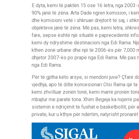
E dyta, kemi të paktën 15 ose 16 letra, nga 2003-s
90% janë të zëna. Arta Dade ngren komision, i kemi 
dhe komisioni vetë i shkruan drejtorit të saj, i 
objekteve janë të zëna. Më pas, kemi letra, shkres
fare, sepse është një situatë e paprecedentë info
kemi dy ndryshime destinacioni nga Edi Rama. Një
kthen zonë urbane dhe një të 2006-ës për 7,000 me
dhjetor 2007-ës po prapë nga Edi Rama. Më pas n
nga Edi Rama.
Për të gjitha këto arsye, si mendoni juve? Çfarë do
vjedhja, apo të dilte koncesionari Olsi Rama që t
kemi zhvilluar zonën tonë, kemi marrë pronën tonë,
mbajtur me paratë tona. Xhim Begeja ka nxjerrë par
sistemin e ndriçimit te fushat e basketbollit, për
private, kur u kthye për ndërtim, natyrisht pronarët 