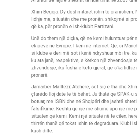
Ai shtoi se leja e sheshit të ndërtimit në 2007 dh
Xhim Begeja: Dy dëshmitarët ishin të pranishëm. 
lidhje me, situatën dhe me pronën, shikojmë si pro
që ka, për pronën e ish-klubit Partizani.
Unë do them një diçka, që ne kemi hulumtuar për n
ekipeve në Evropë. I keni në internet. Që, si Manche
si klube e deri më sot i kanë ndryshuar mbi tre, k
ku ata janë, respektive, e kërkon një zhvendosje të
zhvendosje, iku fusha e këto gjërat, që s’ka lidhje
pronarë.
Jamarbër Malltezi: Atëherë, sot siç e tha dhe Xhim
çfarëdo lloj date le të bëhet. Ju thatë që SPAK-u 
botuar, me ISBN dhe në Shqipëri dhe jashtë shtetit
falsifikime. Kështu që një më shumë apo një më pa
situatën që kemi. Kemi një situatë në të cilën, her
thirrën thanë që tokat ishin të degraduara. Klubi i
kush dilte.