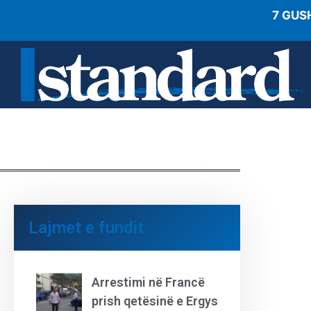
7 GUS
Lajmet e fundit
Arrestimi në Francë
prish qetësinë e Ergys