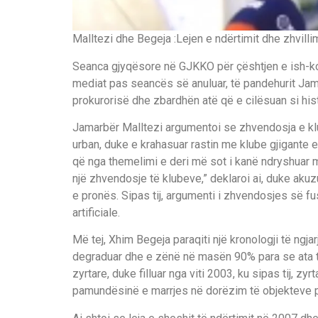
Malltezi dhe Begeja :Lejen e ndërtimit dhe zhvill
Seanca gjyqësore në GJKKO për çështjen e ish-kom
mediat pas seancës së anuluar, të pandehurit Ja
prokurorisë dhe zbardhën atë që e cilësuan si hist
Jamarbër Malltezi argumentoi se zhvendosja e klu
urban, duke e krahasuar rastin me klube gjigante e
që nga themelimi e deri më sot i kanë ndryshuar mb
një zhvendosje të klubeve,” deklaroi ai, duke akuz
e pronës. Sipas tij, argumenti i zhvendosjes së fu
artificiale.
Më tej, Xhim Begeja paraqiti një kronologji të ngja
degraduar dhe e zënë në masën 90% para se ata t
zyrtare, duke filluar nga viti 2003, ku sipas tij, z
pamundësinë e marrjes në dorëzim të objekteve pë