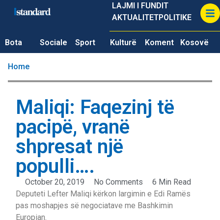
LAJMI I FUNDIT
AKTUALITET
POLITIKE
Bota
Sociale
Sport
Kulturë
Koment
Kosovë
Home
Maliqi: Faqezinj të
pacipë, vranë
shpresat një
populli….
October 20, 2019
No Comments
6 Min Read
Deputeti Lefter Maliqi kërkon largimin e Edi Ramës
pas moshapjes së negociatave me Bashkimin
Europian.