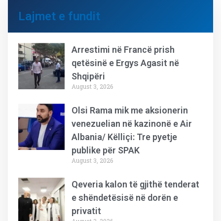
Lajmet e fundit
Arrestimi në Francë prish
qetësinë e Ergys Agasit në
Shqipëri
August 3, 2026
Olsi Rama mik me aksionerin
venezuelian në kazinonë e Air
Albania/ Këlliçi: Tre pyetje
publike për SPAK
August 3, 2026
Qeveria kalon të gjithë tenderat
e shëndetësisë në dorën e
privatit