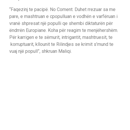
“Faqezinj te pacipë. No Coment. Duhet rrezuar sa me
pare, e mashtruan e cpopulluan e vodhën e varfëruan i
vranë shpresat një populli qe shembi diktaturën për
ëndrrën Europiane. Koha për reagim te menjëhershëm.
Për karrigen e te sëmurit, intrigantit, mashtruesit, te
korruptuarit, kllounit te Rilindjes se krimit s’mund te
vuaj një popull”, shkruan Maliqi.