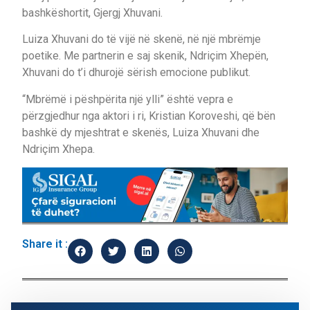
bashkëshortit, Gjergj Xhuvani.
Luiza Xhuvani do të vijë në skenë, në një mbrëmje
poetike. Me partnerin e saj skenik, Ndriçim Xhepën,
Xhuvani do t’i dhurojë sërish emocione publikut.
“Mbrëmë i pëshpërita një ylli” është vepra e
përzgjedhur nga aktori i ri, Kristian Koroveshi, që bën
bashkë dy mjeshtrat e skenës, Luiza Xhuvani dhe
Ndriçim Xhepa.
Share it :