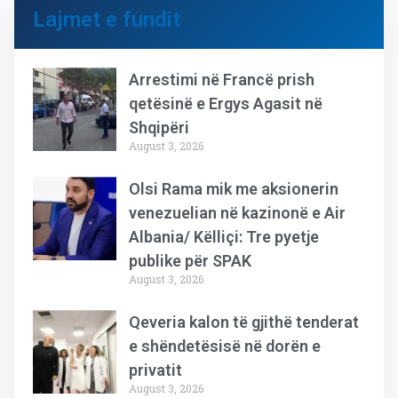
Lajmet e fundit
Arrestimi në Francë prish
qetësinë e Ergys Agasit në
Shqipëri
August 3, 2026
Olsi Rama mik me aksionerin
venezuelian në kazinonë e Air
Albania/ Këlliçi: Tre pyetje
publike për SPAK
August 3, 2026
Qeveria kalon të gjithë tenderat
e shëndetësisë në dorën e
privatit
August 3, 2026