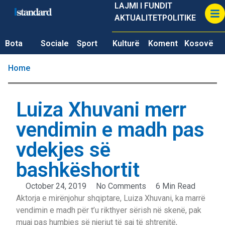
LAJMI I FUNDIT
AKTUALITET
POLITIKE
Bota
Sociale
Sport
Kulturë
Koment
Kosovë
Home
Luiza Xhuvani merr
vendimin e madh pas
vdekjes së
bashkëshortit
October 24, 2019
No Comments
6 Min Read
Aktorja e mirënjohur shqiptare, Luiza Xhuvani, ka marrë
vendimin e madh për t’u rikthyer sërish në skenë, pak
muaj pas humbjes së njeriut të saj të shtrenjtë,