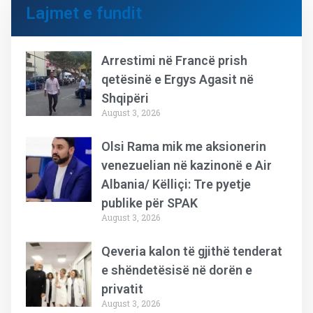
Lajmet e fundit
Arrestimi në Francë prish
qetësinë e Ergys Agasit në
Shqipëri
August 3, 2026
Olsi Rama mik me aksionerin
venezuelian në kazinonë e Air
Albania/ Këlliçi: Tre pyetje
publike për SPAK
August 3, 2026
Qeveria kalon të gjithë tenderat
e shëndetësisë në dorën e
privatit
August 3, 2026