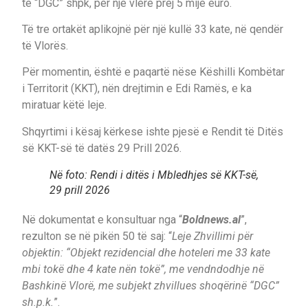
të “DGC” shpk, për një vlerë prej 5 mijë euro.
Të tre ortakët aplikojnë për një kullë 33 kate, në qendër
të Vlorës.
Për momentin, është e paqartë nëse Këshilli Kombëtar
i Territorit (KKT), nën drejtimin e Edi Ramës, e ka
miratuar këtë leje.
Shqyrtimi i kësaj kërkese ishte pjesë e Rendit të Ditës
së KKT-së të datës 29 Prill 2026.
Në foto: Rendi i ditës i Mbledhjes së KKT-së,
29 prill 2026
Në dokumentat e konsultuar nga “
Boldnews.al
”,
rezulton se në pikën 50 të saj: “
Leje Zhvillimi për
objektin: “Objekt rezidencial dhe hoteleri me 33 kate
mbi tokë dhe 4 kate nën tokë”, me vendndodhje në
Bashkinë Vlorë, me subjekt zhvillues shoqërinë “DGC”
sh.p.k.
”.