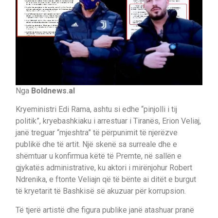
Nga
Boldnews.al
Kryeministri Edi Rama, ashtu si edhe “pinjolli i tij
politik”, kryebashkiaku i arrestuar i Tiranës, Erion Veliaj,
janë treguar “mjeshtra” të përpunimit të njerëzve
publikë dhe të artit. Një skenë sa surreale dhe e
shëmtuar u konfirmua këtë të Premte, në sallën e
gjykatës administrative, ku aktori i mirënjohur Robert
Ndrenika, e ftonte Veliajn që të bënte ai ditët e burgut
të kryetarit të Bashkisë së akuzuar për korrupsion.
Të tjerë artistë dhe figura publike janë atashuar pranë