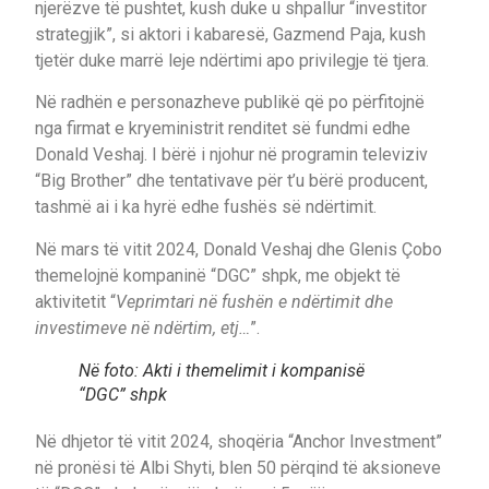
njerëzve të pushtet, kush duke u shpallur “investitor
strategjik”, si aktori i kabaresë, Gazmend Paja, kush
tjetër duke marrë leje ndërtimi apo privilegje të tjera.
Në radhën e personazheve publikë që po përfitojnë
nga firmat e kryeministrit renditet së fundmi edhe
Donald Veshaj. I bërë i njohur në programin televiziv
“Big Brother” dhe tentativave për t’u bërë producent,
tashmë ai i ka hyrë edhe fushës së ndërtimit.
Në mars të vitit 2024, Donald Veshaj dhe Glenis Çobo
themelojnë kompaninë “DGC” shpk, me objekt të
aktivitetit “
Veprimtari në fushën e ndërtimit dhe
investimeve në ndërtim, etj…
”.
Në foto: Akti i themelimit i kompanisë
“DGC” shpk
Në dhjetor të vitit 2024, shoqëria “Anchor Investment”
në pronësi të Albi Shyti, blen 50 përqind të aksioneve