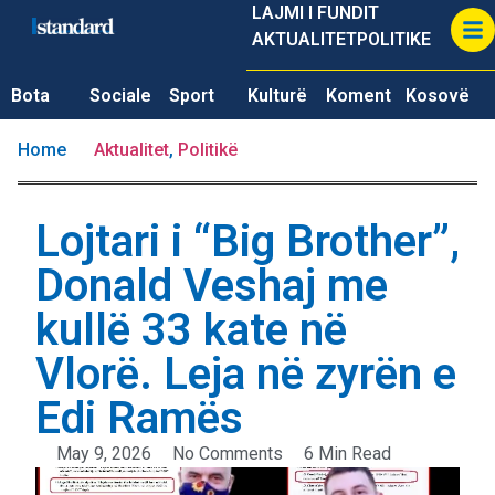
LAJMI I FUNDIT
AKTUALITET
POLITIKE
Bota
Sociale
Sport
Kulturë
Koment
Kosovë
Home
Aktualitet
,
Politikë
Lojtari i “Big Brother”,
Donald Veshaj me
kullë 33 kate në
Vlorë. Leja në zyrën e
Edi Ramës
May 9, 2026
No Comments
6 Min Read