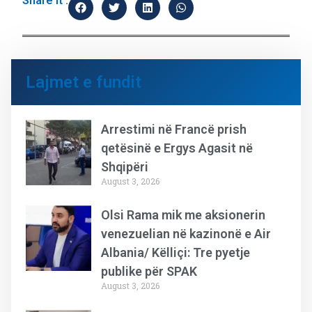
Share it :
Lajmet e fundit
Arrestimi në Francë prish
qetësinë e Ergys Agasit në
Shqipëri
August 3, 2026
Olsi Rama mik me aksionerin
venezuelian në kazinonë e Air
Albania/ Këlliçi: Tre pyetje
publike për SPAK
August 3, 2026