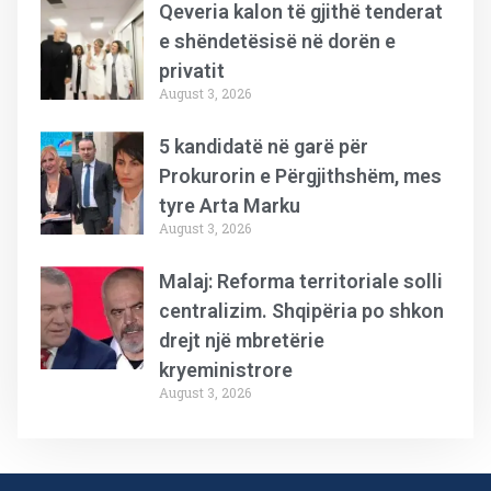
Qeveria kalon të gjithë tenderat
e shëndetësisë në dorën e
privatit
August 3, 2026
5 kandidatë në garë për
Prokurorin e Përgjithshëm, mes
tyre Arta Marku
August 3, 2026
Malaj: Reforma territoriale solli
centralizim. Shqipëria po shkon
drejt një mbretërie
kryeministrore
August 3, 2026