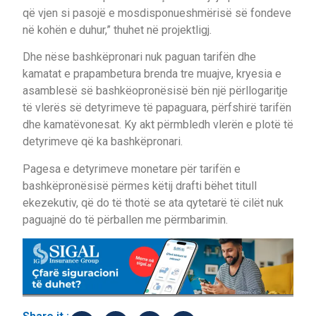
që vjen si pasojë e mosdisponueshmërisë së fondeve
në kohën e duhur,” thuhet në projektligj.
Dhe nëse bashkëpronari nuk paguan tarifën dhe
kamatat e prapambetura brenda tre muajve, kryesia e
asamblesë së bashkëopronësisë bën një përllogaritje
të vlerës së detyrimeve të papaguara, përfshirë tarifën
dhe kamatëvonesat. Ky akt përmbledh vlerën e plotë të
detyrimeve që ka bashkëpronari.
Pagesa e detyrimeve monetare për tarifën e
bashkëpronësisë përmes këtij drafti bëhet titull
ekezekutiv, që do të thotë se ata qytetarë të cilët nuk
paguajnë do të përballen me përmbarimin.