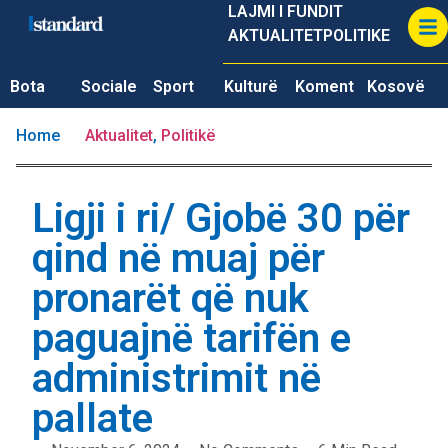
LAJMI I FUNDIT
AKTUALITET
POLITIKE
Bota
Sociale
Sport
Kulturë
Koment
Kosovë
Home
Aktualitet
,
Politikë
Ligji i ri/ Gjobë 30 për
qind në muaj për
pronarët që nuk
paguajnë tarifën e
administrimit në
pallate