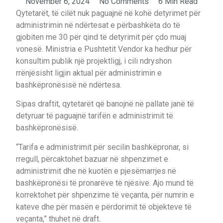
November 6, 2024
No Comments
6 Min Read
Qytetarët, të cilët nuk paguajnë në kohë detyrimet për
administrimin në ndërtesat e përbashkëta do të
gjobiten me 30 për qind të detyrimit për çdo muaj
vonesë. Ministria e Pushtetit Vendor ka hedhur për
konsultim publik një projektligj, i cili ndryshon
rrënjësisht ligjin aktual për administrimin e
bashkëpronësisë në ndërtesa.
Sipas draftit, qytetarët që banojnë në pallate janë të
detyruar të paguajnë tarifën e administrimit të
bashkëpronësisë.
“Tarifa e administrimit për secilin bashkëpronar, si
rregull, përcaktohet bazuar në shpenzimet e
administrimit dhe në kuotën e pjesëmarrjes në
bashkëpronësi të pronarëve të njësive. Ajo mund të
korrektohet për shpenzime të veçanta, për numrin e
kateve dhe për masën e përdorimit të objekteve të
veçanta,” thuhet në draft.