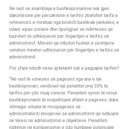
Në rast se asambleja e bashkëpronarëve nuk gjen
dakortësinë për përcaktimin e tarifës zbatohet tarifa e
referencës e miratuar nga këshilli bashkiak përkatës, e
ndarë sipas zonave dhe tipoligjisë së ndërtesës që
bazohet në udhëzuesin për llogaritjen e tarifës së
administrimit. Ministri që mbulon fushën e çështjeve
vendore miraton udhëzuesin për llogaritjen e tarifës së
administrimit.
Por çfarë ndodh nëse qytetarët nuk e paguajnë tarifën?
“Në rast të vonesës së pagesës nga ana e një
bashkëpronari, vendoset një penalitet prej 30% të
tarifës për çdo muaj vonesë. Penaliteti synon të nxisë
bashkëpronarët të respektojnë afatet e pagesës, duke
shmagur situata të mospagesës së
administratorit/shoqërisë së administrimit që ndikojnë
në tërësi në administrimin e objekteve. Penaliteti
ndihmon në kompensimin e çdo humbjeje potenciale