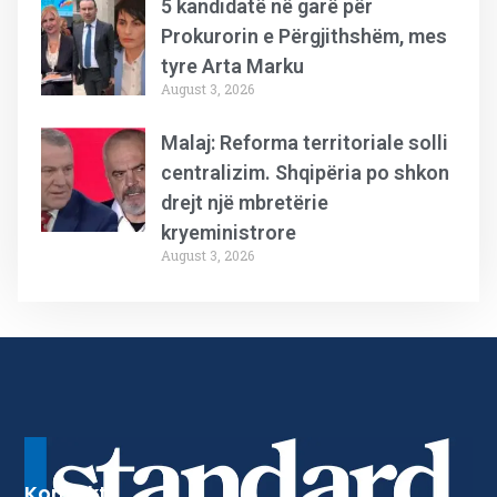
5 kandidatë në garë për
Prokurorin e Përgjithshëm, mes
tyre Arta Marku
August 3, 2026
Malaj: Reforma territoriale solli
centralizim. Shqipëria po shkon
drejt një mbretërie
kryeministrore
August 3, 2026
Kontakt