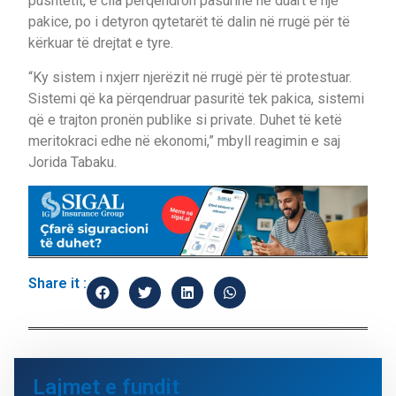
pushtetit, e cila përqendron pasurinë në duart e një
pakice, po i detyron qytetarët të dalin në rrugë për të
kërkuar të drejtat e tyre.
“Ky sistem i nxjerr njerëzit në rrugë për të protestuar.
Sistemi që ka përqendruar pasuritë tek pakica, sistemi
që e trajton pronën publike si private. Duhet të ketë
meritokraci edhe në ekonomi,” mbyll reagimin e saj
Jorida Tabaku.
Share it :
Lajmet e fundit