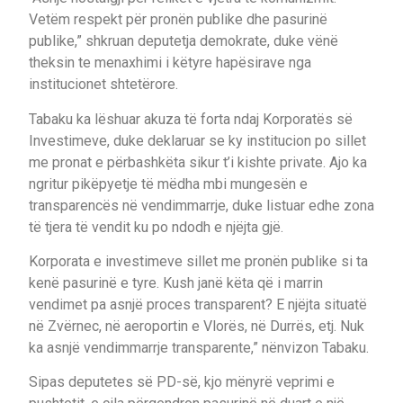
Vetëm respekt për pronën publike dhe pasurinë
publike,” shkruan deputetja demokrate, duke vënë
theksin te menaxhimi i këtyre hapësirave nga
institucionet shtetërore.
Tabaku ka lëshuar akuza të forta ndaj Korporatës së
Investimeve, duke deklaruar se ky institucion po sillet
me pronat e përbashkëta sikur t’i kishte private. Ajo ka
ngritur pikëpyetje të mëdha mbi mungesën e
transparencës në vendimmarrje, duke listuar edhe zona
të tjera të vendit ku po ndodh e njëjta gjë.
Korporata e investimeve sillet me pronën publike si ta
kenë pasurinë e tyre. Kush janë këta që i marrin
vendimet pa asnjë proces transparent? E njëjta situatë
në Zvërnec, në aeroportin e Vlorës, në Durrës, etj. Nuk
ka asnjë vendimmarrje transparente,” nënvizon Tabaku.
Sipas deputetes së PD-së, kjo mënyrë veprimi e