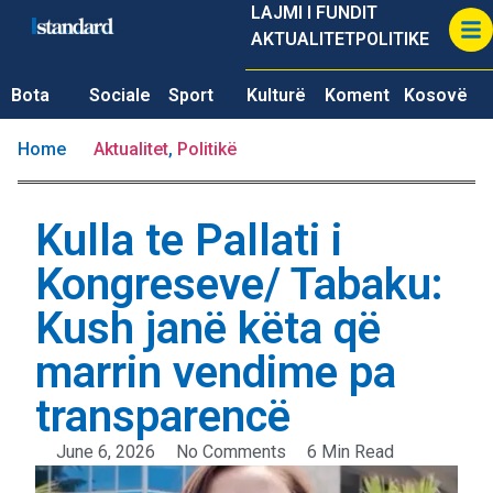
LAJMI I FUNDIT
AKTUALITET
POLITIKE
Bota
Sociale
Sport
Kulturë
Koment
Kosovë
Home
Aktualitet
,
Politikë
Kulla te Pallati i
Kongreseve/ Tabaku:
Kush janë këta që
marrin vendime pa
transparencë
June 6, 2026
No Comments
6 Min Read