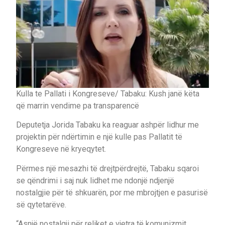
Kulla te Pallati i Kongreseve/ Tabaku: Kush janë këta
që marrin vendime pa transparencë
Deputetja Jorida Tabaku ka reaguar ashpër lidhur me
projektin për ndërtimin e një kulle pas Pallatit të
Kongreseve në kryeqytet.
Përmes një mesazhi të drejtpërdrejtë, Tabaku sqaroi
se qëndrimi i saj nuk lidhet me ndonjë ndjenjë
nostalgjie për të shkuarën, por me mbrojtjen e pasurisë
së qytetarëve.
“Asnjë nostalgji për reliket e vjetra të komunizmit.