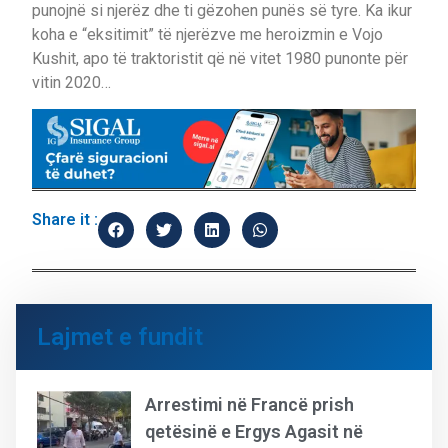
punojnë si njerëz dhe ti gëzohen punës së tyre. Ka ikur
koha e “eksitimit” të njerëzve me heroizmin e Vojo
Kushit, apo të traktoristit që në vitet 1980 punonte për
vitin 2020…
Share it :
Lajmet e fundit
Arrestimi në Francë prish
qetësinë e Ergys Agasit në