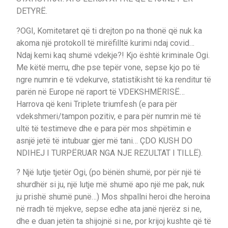
DETYRË.
?OGI, Komitetaret që ti drejton po na thonë që nuk ka
akoma një protokoll të mirëfilltë kurimi ndaj covid…
Ndaj kemi kaq shumë vdekje?! Kjo është kriminale Ogi.
Me këtë merru, dhe pse tepër vone, sepse kjo po të
ngre numrin e të vdekurve, statistikisht të ka renditur të
parën në Europe në raport të VDEKSHMËRISË…
Harrova që keni Triplete triumfesh (e para për
vdekshmeri/tampon pozitiv, e para për numrin më të
ultë të testimeve dhe e para për mos shpëtimin e
asnjë jetë të intubuar gjer më tani… ÇDO KUSH DO
NDIHEJ I TURPËRUAR NGA NJE REZULTAT I TILLË).
? Një lutje tjetër Ogi, (po bënën shumë, por për një të
shurdhër si ju, një lutje më shumë apo një me pak, nuk
ju prishë shumë punë…) Mos shpallni heroi dhe heroina
në rradh të mjekve, sepse edhe ata janë njerëz si ne,
dhe e duan jetën ta shijojnë si ne, por krijoj kushte që të