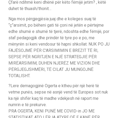
Çfarë ndihmë keni dhënë për këto fëmijë jetim? , këtë
duhet të thuash/thonit…
Nga mos përgjegjësia juaj dhe e koleges suaj të
“ç”arsimit, po bëheni gati të çoni në jetën e përtejme
edhe shumë e shumë të tjerë, ndoshta edhe fëmijë, por
staf pedagogjik dhe prindër të tyre po e po, me
mënyrën si keni vendosur të hapni shkollat. NUK PO JU
FAJËSOJMË PËR C’ARSIMIMIN E BREZIT TË RI,
SEPSE PËR NGRITJEN E NJË STRATEGJIE PËR
MIRËARSIMIM, DUHEN NJERËZ ME VIZION DHE
PËRGJEGJSHMËRI, TË CILAT JU MUNGOJNË
TOTALISHT.
?Lere demagogjinë Ogerta e ktheu për një herë të
vetme punës, sepse në asnjë vend të Europes sot nuk
ka një shifër kaq të madhe vdekjesh në raport me
numrin e të prekurve.
PRA OGERTA, KENI PUNË ME COVID-in JO ME
STATISTIKAT. ATO LËRJA ATYRE QË E KANË PËR