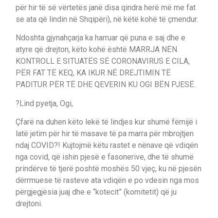
për hir të së vërtetës janë disa qindra herë më me fat
se ata që lindin në Shqipëri), në këtë kohë të çmendur.
Ndoshta gjynahçarja ka harruar që puna e saj dhe e
atyre që drejton, këto kohë është MARRJA NËN
KONTROLL E SITUATËS SË CORONAVIRUS E CILA,
PËR FAT TË KEQ, KA IKUR NË DREJTIMIN TË
PADITUR PËR TË DHE QEVERIN KU OGI BËN PJESË.
?Lind pyetja, Ogi,
Çfarë na duhen këto lekë të lindjes kur shumë fëmijë i
latë jetim për hir të masave të pa marra për mbrojtjen
ndaj COVID?! Kujtojmë këtu rastet e nënave që vdiqën
nga covid, që ishin pjesë e fasonerive, dhe të shumë
prindërve të tjerë poshtë moshës 50 vjeç, ku në pjesën
dërrmuese të rasteve ata vdiqën e po vdesin nga mos
përgjegjësia juaj dhe e “kotecit” (komitetit) që ju
drejtoni.