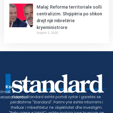
Malaj: Reforma territoriale solli
centralizim. Shqipëria po shkon
drejt një mbretërie
kryeministrore
August 3, 2026
Kontakt
Email:
Gazeta Standard është portali zyrtar i gazetës se
etastandard.al
përditshme "Standard". Parimi ynë është informimi i
thelluar i mbeshtetur ne objektivitet dhe investigim.
"Behu pjese e lajmit"- eshte motoja jone kryesore qe