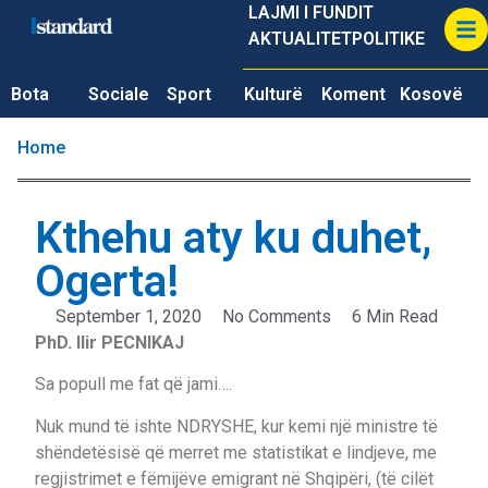
LAJMI I FUNDIT
AKTUALITET
POLITIKE
Bota
Sociale
Sport
Kulturë
Koment
Kosovë
Home
Kthehu aty ku duhet,
Ogerta!
September 1, 2020
No Comments
6 Min Read
PhD. Ilir PECNIKAJ
Sa popull me fat që jami….
Nuk mund të ishte NDRYSHE, kur kemi një ministre të
shëndetësisë që merret me statistikat e lindjeve, me
regjistrimet e fëmijëve emigrant në Shqipëri, (të cilët