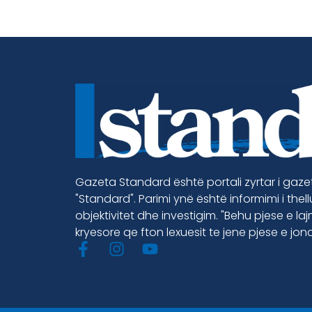
Gazeta Standard është portali zyrtar i gaz
"Standard". Parimi ynë është informimi i thel
objektivitet dhe investigim. "Behu pjese e la
kryesore qe fton lexuesit te jene pjese e jon