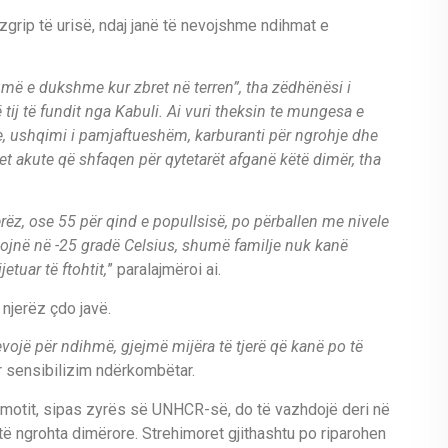
grip të urisë, ndaj janë të nevojshme ndihmat e
umë e dukshme kur zbret në terren”, tha zëdhënësi i
ij të fundit nga Kabuli. Ai vuri theksin te mungesa e
e, ushqimi i pamjaftueshëm, karburanti për ngrohje dhe
t akute që shfaqen për qytetarët afganë këtë dimër, tha
rëz, ose 55 për qind e popullsisë, po përballen me nivele
hkojnë në -25 gradë Celsius, shumë familje nuk kanë
etuar të ftohtit,
” paralajmëroi ai.
njerëz çdo javë.
vojë për ndihmë, gjejmë mijëra të tjerë që kanë po të
r sensibilizim ndërkombëtar.
 motit, sipas zyrës së UNHCR-së, do të vazhdojë deri në
të ngrohta dimërore. Strehimoret gjithashtu po riparohen