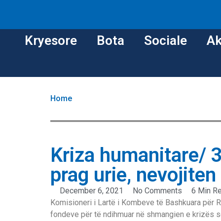
Kryesore
Bota
Sociale
Ak
Home
Kriza humanitare/ 3
prag urie, nevojite
December 6, 2021
No Comments
6 Min R
Komisioneri i Lartë i Kombeve të Bashkuara për Re
fondeve për të ndihmuar në shmangien e krizës së