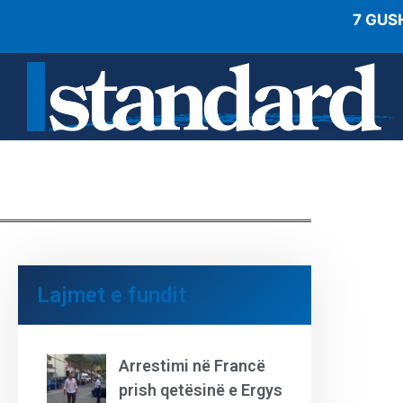
7 GUS
Lajmet e fundit
Arrestimi në Francë
prish qetësinë e Ergys