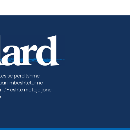
etës se përditshme
luar i mbeshtetur ne
jmit"- eshte motoja jone
a