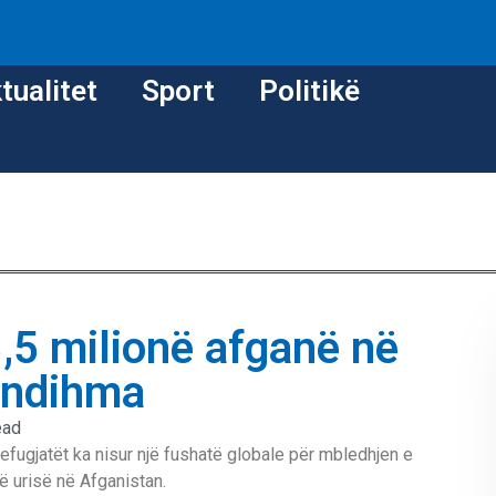
tualitet
Sport
Politikë
,5 milionë afganë në
n ndihma
ead
fugjatët ka nisur një fushatë globale për mbledhjen e
 urisë në Afganistan.