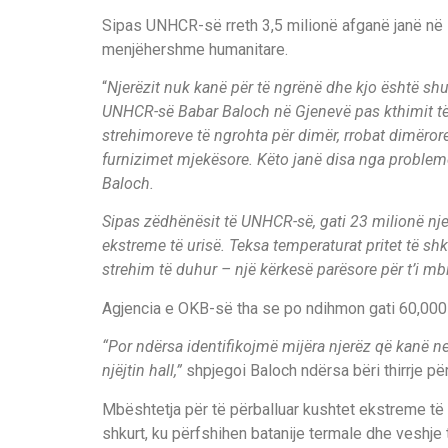
Sipas UNHCR-së rreth 3,5 milionë afganë janë në z
menjëhershme humanitare.
“
Njerëzit nuk kanë për të ngrënë dhe kjo është sh
UNHCR-së Babar Baloch në Gjenevë pas kthimit të t
strehimoreve të ngrohta për dimër, rrobat dimëror
furnizimet mjekësore. Këto janë disa nga probleme
Baloch.
Sipas zëdhënësit të UNHCR-së, gati 23 milionë nje
ekstreme të urisë. Teksa temperaturat pritet të s
strehim të duhur – një kërkesë parësore për t’i mbij
Agjencia e OKB-së tha se po ndihmon gati 60,000 
“Por ndërsa identifikojmë mijëra njerëz që kanë ne
njëjtin hall,”
shpjegoi Baloch ndërsa bëri thirrje pë
Mbështetja për të përballuar kushtet ekstreme të
shkurt, ku përfshihen batanije termale dhe veshje 