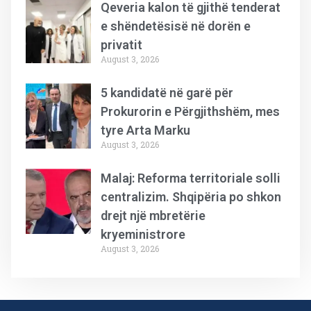
Qeveria kalon të gjithë tenderat
e shëndetësisë në dorën e
privatit
August 3, 2026
5 kandidatë në garë për
Prokurorin e Përgjithshëm, mes
tyre Arta Marku
August 3, 2026
Malaj: Reforma territoriale solli
centralizim. Shqipëria po shkon
drejt një mbretërie
kryeministrore
August 3, 2026