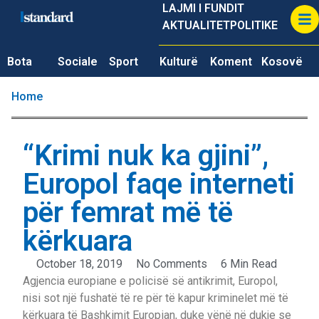
LAJMI I FUNDIT
AKTUALITET
POLITIKE
Bota
Sociale
Sport
Kulturë
Koment
Kosovë
Home
“Krimi nuk ka gjini”,
Europol faqe interneti
për femrat më të
kërkuara
October 18, 2019
No Comments
6 Min Read
Agjencia europiane e policisë së antikrimit, Europol,
nisi sot një fushatë të re për të kapur kriminelet më të
kërkuara të Bashkimit Europian, duke vënë në dukje se