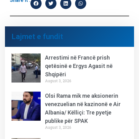
Share it :
Lajmet e fundit
Arrestimi në Francë prish
qetësinë e Ergys Agasit në
Shqipëri
August 3, 2026
Olsi Rama mik me aksionerin
venezuelian në kazinonë e Air
Albania/ Këlliçi: Tre pyetje
publike për SPAK
August 3, 2026