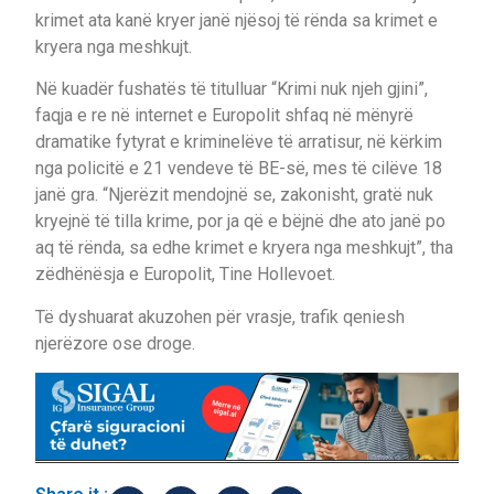
krimet ata kanë kryer janë njësoj të rënda sa krimet e
kryera nga meshkujt.
Në kuadër fushatës të titulluar “Krimi nuk njeh gjini”,
faqja e re në internet e Europolit shfaq në mënyrë
dramatike fytyrat e kriminelëve të arratisur, në kërkim
nga policitë e 21 vendeve të BE-së, mes të cilëve 18
janë gra. “Njerëzit mendojnë se, zakonisht, gratë nuk
kryejnë të tilla krime, por ja që e bëjnë dhe ato janë po
aq të rënda, sa edhe krimet e kryera nga meshkujt”, tha
zëdhënësja e Europolit, Tine Hollevoet.
Të dyshuarat akuzohen për vrasje, trafik qeniesh
njerëzore ose droge.