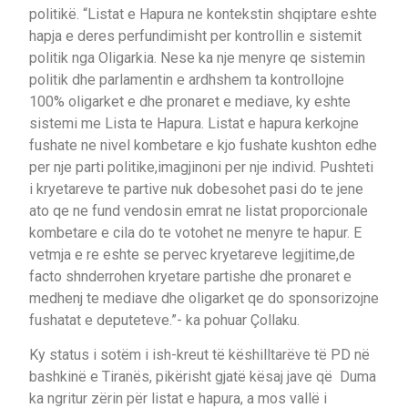
politikë. “Listat e Hapura ne kontekstin shqiptare eshte
hapja e deres perfundimisht per kontrollin e sistemit
politik nga Oligarkia. Nese ka nje menyre qe sistemin
politik dhe parlamentin e ardhshem ta kontrollojne
100% oligarket e dhe pronaret e mediave, ky eshte
sistemi me Lista te Hapura. Listat e hapura kerkojne
fushate ne nivel kombetare e kjo fushate kushton edhe
per nje parti politike,imagjinoni per nje individ. Pushteti
i kryetareve te partive nuk dobesohet pasi do te jene
ato qe ne fund vendosin emrat ne listat proporcionale
kombetare e cila do te votohet ne menyre te hapur. E
vetmja e re eshte se pervec kryetareve legjitime,de
facto shnderrohen kryetare partishe dhe pronaret e
medhenj te mediave dhe oligarket qe do sponsorizojne
fushatat e deputeteve.”- ka pohuar Çollaku.
Ky status i sotëm i ish-kreut të këshilltarëve të PD në
bashkinë e Tiranës, pikërisht gjatë kësaj jave që Duma
ka ngritur zërin për listat e hapura, a mos vallë i