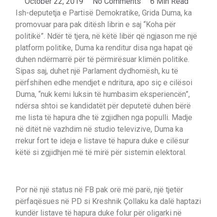
October 22, 2019
No Comments
6 Min Read
Ish-deputetja e Partisë Demokratike, Grida Duma, ka
promovuar para pak ditësh librin e saj “Koha për
politikë”. Ndër të tjera, në këtë libër që ngjason me një
platform politike, Duma ka renditur disa nga hapat që
duhen ndërmarrë për të përmirësuar klimën politike.
Sipas saj, duhet një Parlament dydhomësh, ku të
përfshihen edhe mendjet e ndritura, apo siç e cilësoi
Duma, “nuk kemi luksin të humbasim eksperiencën”,
ndërsa shtoi se kandidatët për deputetë duhen bërë
me lista të hapura dhe të zgjidhen nga populli. Madje
në ditët në vazhdim në studio televizive, Duma ka
rrekur fort te ideja e listave të hapura duke e cilësur
këtë si zgjidhjen më të mirë për sistemin elektoral.
Por në një status në FB pak orë më parë, një tjetër
përfaqësues në PD si Kreshnik Çollaku ka dalë haptazi
kundër listave të hapura duke folur për oligarki në