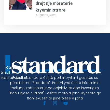
drejt një mbretërie
kryeministrore
August 3, 2026
Kontakt
Email:
Gazeta Standard është portali zyrtar i gazetës se
etastandard.al
përditshme "Standard". Parimi ynë është informimi i
thelluar i mbeshtetur ne objektivitet dhe investigim.
"Behu pjese e lajmit"- eshte motoja jone kryesore qe
fton lexuesit te jene pjese e jona