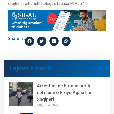
drejtohet pikërisht koleges brenda PD-së?
Share it :
Lajmet e fundit
Arrestimi në Francë prish
qetësinë e Ergys Agasit në
Shqipëri
August 3, 2026