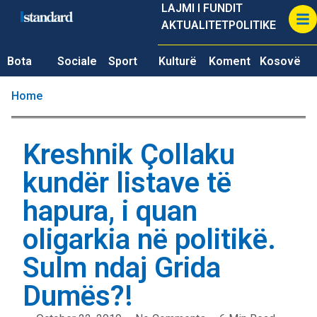
LAJMI I FUNDIT
AKTUALITET
POLITIKE
Bota
Sociale
Sport
Kulturë
Koment
Kosovë
Home
Kreshnik Çollaku
kundër listave të
hapura, i quan
oligarkia në politikë.
Sulm ndaj Grida
Dumës?!