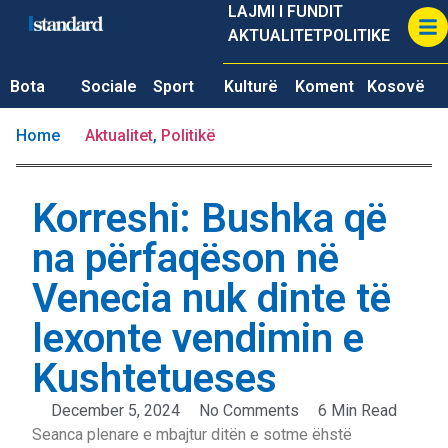
LAJMI I FUNDIT
AKTUALITET
POLITIKE
Bota
Sociale
Sport
Kulturë
Koment
Kosovë
Home
Aktualitet
,
Politikë
Korreshi: Bushka që
na përfaqëson në
Venecia nuk dinte të
lexonte vendimin e
Kushtetueses
December 5, 2024
No Comments
6 Min Read
Seanca plenare e mbajtur ditën e sotme ëhstë