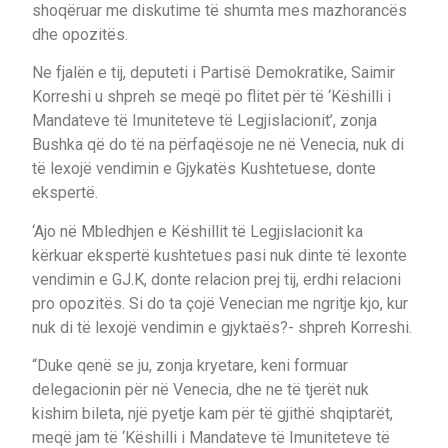
shoqëruar me diskutime të shumta mes mazhorancës
dhe opozitës.
Ne fjalën e tij, deputeti i Partisë Demokratike, Saimir
Korreshi u shpreh se meqë po flitet për të ‘Këshilli i
Mandateve të Imuniteteve të Legjislacionit’, zonja
Bushka që do të na përfaqësoje ne në Venecia, nuk di
të lexojë vendimin e Gjykatës Kushtetuese, donte
ekspertë.
‘Ajo në Mbledhjen e Këshillit të Legjislacionit ka
kërkuar ekspertë kushtetues pasi nuk dinte të lexonte
vendimin e GJ.K, donte relacion prej tij, erdhi relacioni
pro opozitës. Si do ta çojë Venecian me ngritje kjo, kur
nuk di të lexojë vendimin e gjyktaës?- shpreh Korreshi.
“Duke qenë se ju, zonja kryetare, keni formuar
delegacionin për në Venecia, dhe ne të tjerët nuk
kishim bileta, një pyetje kam për të gjithë shqiptarët,
meqë jam të ‘Këshilli i Mandateve të Imuniteteve të