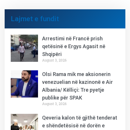
Lajmet e fundit
Arrestimi në Francë prish
qetësinë e Ergys Agasit në
Shqipëri
August 3, 2026
Olsi Rama mik me aksionerin
venezuelian në kazinonë e Air
Albania/ Këlliçi: Tre pyetje
publike për SPAK
August 3, 2026
Qeveria kalon të gjithë tenderat
e shëndetësisë në dorën e