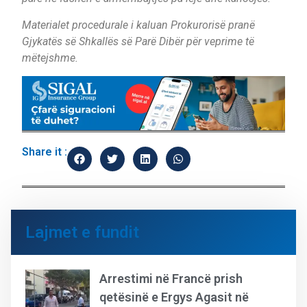
Materialet procedurale i kaluan Prokurorisë pranë
Gjykatës së Shkallës së Parë Dibër për veprime të
mëtejshme.
Share it :
Lajmet e fundit
Arrestimi në Francë prish
qetësinë e Ergys Agasit në