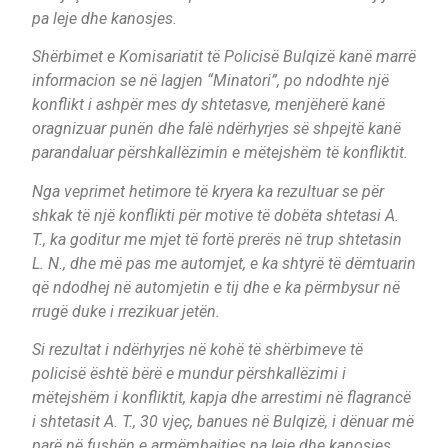
pa leje dhe kanosjes.
Shërbimet e Komisariatit të Policisë Bulqizë kanë marrë
informacion se në lagjen “Minatori”, po ndodhte një
konflikt i ashpër mes dy shtetasve, menjëherë kanë
oragnizuar punën dhe falë ndërhyrjes së shpejtë kanë
parandaluar përshkallëzimin e mëtejshëm të konfliktit.
Nga veprimet hetimore të kryera ka rezultuar se për
shkak të një konflikti për motive të dobëta shtetasi A.
T., ka goditur me mjet të fortë prerës në trup shtetasin
L. N., dhe më pas me automjet, e ka shtyrë të dëmtuarin
që ndodhej në automjetin e tij dhe e ka përmbysur në
rrugë duke i rrezikuar jetën.
Si rezultat i ndërhyrjes në kohë të shërbimeve të
policisë është bërë e mundur përshkallëzimi i
mëtejshëm i konfliktit, kapja dhe arrestimi në flagrancë
i shtetasit A. T., 30 vjeç, banues në Bulqizë, i dënuar më
parë në fushën e armëmbajtjes pa leje dhe kanosjes.