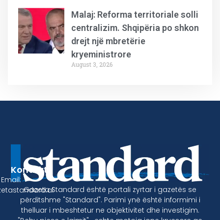
Malaj: Reforma territoriale solli
centralizim. Shqipëria po shkon
drejt një mbretërie
kryeministrore
August 3, 2026
Kontakt
Email:
Gazeta Standard është portali zyrtar i gazetës se
etastandard.al
përditshme "Standard". Parimi ynë është informimi i
thelluar i mbeshtetur ne objektivitet dhe investigim.