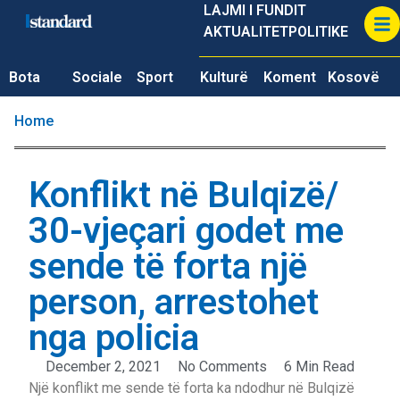
LAJMI I FUNDIT
AKTUALITET
POLITIKE
Bota
Sociale
Sport
Kulturë
Koment
Kosovë
Home
Konflikt në Bulqizë/
30-vjeçari godet me
sende të forta një
person, arrestohet
nga policia
December 2, 2021
No Comments
6 Min Read
Një konflikt me sende të forta ka ndodhur në Bulqizë