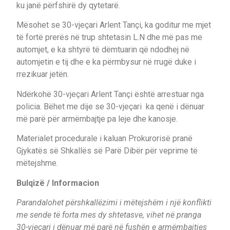
ku janë përfshirë dy qytetarë.
Mësohet se 30-vjeçari Arlent Tançi, ka goditur me mjet
të fortë prerës në trup shtetasin L.N dhe më pas me
automjet, e ka shtyrë të dëmtuarin që ndodhej në
automjetin e tij dhe e ka përmbysur në rrugë duke i
rrezikuar jetën.
Ndërkohë 30-vjeçari Arlent Tançi është arrestuar nga
policia. Bëhet me dije se 30-vjeçari ka qenë i dënuar
më parë për armëmbajtje pa leje dhe kanosje.
Materialet procedurale i kaluan Prokurorisë pranë
Gjykatës së Shkallës së Parë Dibër për veprime të
mëtejshme.
Bulqizë / Informacion
Parandalohet përshkallëzimi i mëtejshëm i një konflikti
me sende të forta mes dy shtetasve, vihet në pranga
30-vjeçari i dënuar më parë në fushën e armëmbajtjes