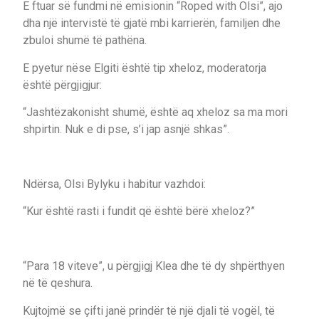
E ftuar së fundmi në emisionin “Roped with Olsi”, ajo
dha një intervistë të gjatë mbi karrierën, familjen dhe
zbuloi shumë të pathëna.
E pyetur nëse Elgiti është tip xheloz, moderatorja
është përgjigjur:
“Jashtëzakonisht shumë, është aq xheloz sa ma mori
shpirtin. Nuk e di pse, s’i jap asnjë shkas”.
Ndërsa, Olsi Bylyku i habitur vazhdoi:
“Kur është rasti i fundit që është bërë xheloz?”
“Para 18 viteve”, u përgjigj Klea dhe të dy shpërthyen
në të qeshura.
Kujtojmë se çifti janë prindër të një djali të vogël, të