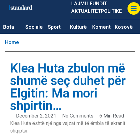
LAJMI I FUNDIT
AKTUALITET
POLITIKE
Bota
Sociale
Sport
Kulturë
Koment
Kosovë
Home
Klea Huta zbulon më
shumë seç duhet për
Elgitin: Ma mori
shpirtin…
December 2, 2021
No Comments
6 Min Read
Klea Huta është një nga vajzat më të ëmbla të ekranit
shqiptar.