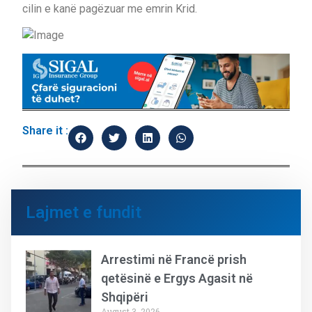
cilin e kanë pagëzuar me emrin Krid.
Share it :
Lajmet e fundit
Arrestimi në Francë prish
qetësinë e Ergys Agasit në
Shqipëri
August 3, 2026