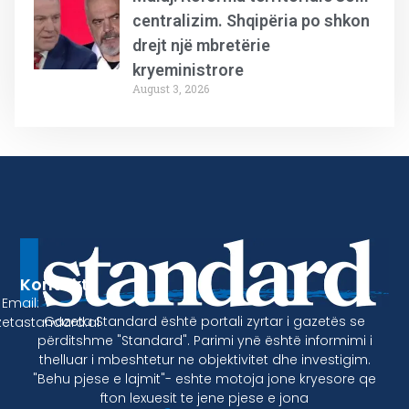
centralizim. Shqipëria po shkon
drejt një mbretërie
kryeministrore
August 3, 2026
Kontakt
Email:
Gazeta Standard është portali zyrtar i gazetës se
etastandard.al
përditshme "Standard". Parimi ynë është informimi i
thelluar i mbeshtetur ne objektivitet dhe investigim.
"Behu pjese e lajmit"- eshte motoja jone kryesore qe
fton lexuesit te jene pjese e jona