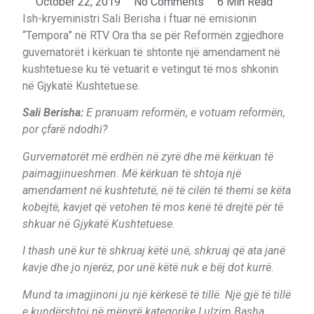
October 22, 2019
No Comments
6 Min Read
Ish-kryeministri Sali Berisha i ftuar në emisionin
“Tempora” në RTV Ora tha se për Reformën zgjedhore
guvernatorët i kërkuan të shtonte një amendament në
kushtetuese ku të vetuarit e vetingut të mos shkonin
në Gjykatë Kushtetuese.
Sali Berisha:
E pranuam reformën, e votuam reformën,
por çfarë ndodhi?
Gurvernatorët më erdhën në zyrë dhe më kërkuan të
paimagjinueshmen. Më kërkuan të shtoja një
amendament në kushtetutë, në të cilën të themi se këta
kobejtë, kavjet që vetohen të mos kenë të drejtë për të
shkuar në Gjykatë Kushtetuese.
I thash unë kur të shkruaj këtë unë, shkruaj që ata janë
kavje dhe jo njerëz, por unë këtë nuk e bëj dot kurrë.
Mund ta imagjinoni ju një kërkesë të tillë. Një gjë të tillë
e kundërshtoi në mënyrë kategorike Lulzim Basha.