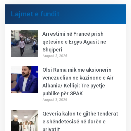
Lajmet e fundit
Arrestimi në Francë prish
qetësinë e Ergys Agasit në
Shqipëri
August 3, 2026
Olsi Rama mik me aksionerin
venezuelian në kazinonë e Air
Albania/ Këlliçi: Tre pyetje
publike për SPAK
August 3, 2026
Qeveria kalon të gjithë tenderat
e shëndetësisë në dorën e
privatit