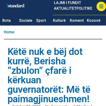
LAJMI I FUNDIT
AKTUALITET
POLITIKE
Bota
Sociale
Sport
Kulturë
Koment
Kosovë
Home
Këtë nuk e bëj dot
kurrë, Berisha
“zbulon” çfarë i
kërkuan
guvernatorët: Më të
paimagjinueshmen!