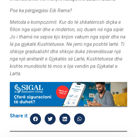
Pse ka përgjegjësi Edi Rama?
Metoda e kompozimit. Kur do të shkatërrosh diçka e
fillon nga sipër dhe e rindërton, siç duam në nga sipër.
Jo i thamë ne sepse kjo krijon vakum nga sipër dhe na
lë pa gjykatë Kushtetuese. Ne jemi nga poshtë lartë. Ti
shkoje gradualisht dhe shkoje duke zëvendësuar një
nga një anëtarët e Gjykatës së Lartë, Kushtetuese dhe
kishte mundësitë të mos e lije vendin pa Gjykatat e
Larta.
Share it :