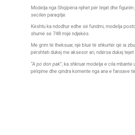
Modelja nga Shqipëria njihet për linjat dhe figurë
secilën paraqitje.
Kështu ka ndodhur edhe së fundmi, modelja postoi
shumë se 748 mijë ndjekës.
Me grim të theksuar, një bluë të shkurtër që ia zbu
përshtati dukej me aksesor ari, ndërsa dukej tejet
“A po don pak
”, ka shkruar modelja e cila mbante
pëlqime dhe qindra komente nga ana e fansave të 