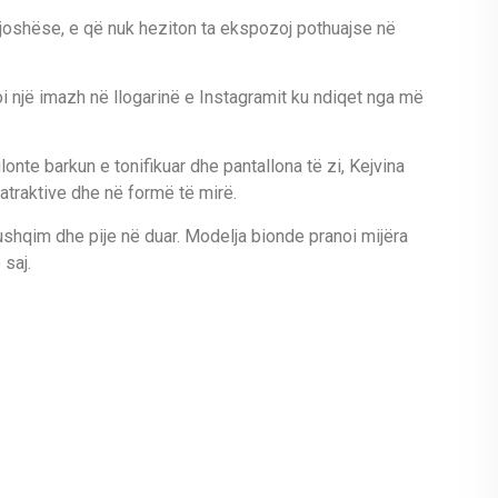
n joshëse, e që nuk heziton ta ekspozoj pothuajse në
 një imazh në llogarinë e Instagramit ku ndiqet nga më
lonte barkun e tonifikuar dhe pantallona të zi, Kejvina
 atraktive dhe në formë të mirë.
 ushqim dhe pije në duar. Modelja bionde pranoi mijëra
saj.