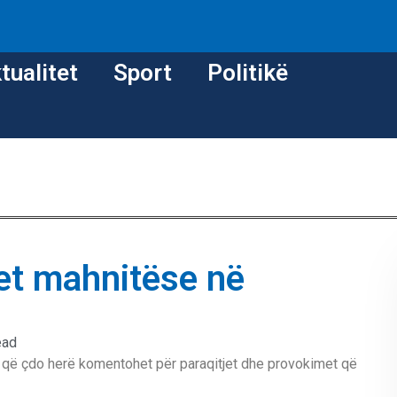
tualitet
Sport
Politikë
ket mahnitëse në
ead
e që çdo herë komentohet për paraqitjet dhe provokimet që