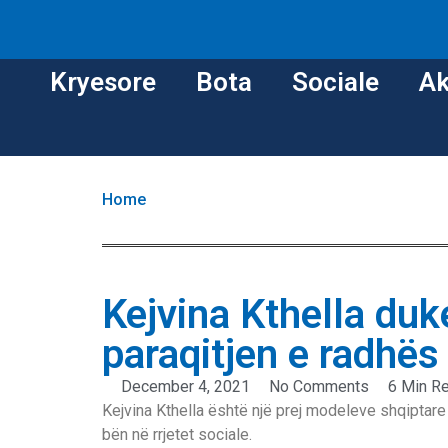
Kryesore
Bota
Sociale
Ak
Home
Kejvina Kthella du
paraqitjen e radhës
December 4, 2021
No Comments
6 Min R
Kejvina Kthella është një prej modeleve shqiptar
bën në rrjetet sociale.