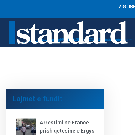
7 GUS
Lajmet e fundit
Arrestimi në Francë
prish qetësinë e Ergys