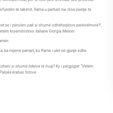
 përfundim të takimit, Rama u përball me disa pyetje të
ket se i përuleni pak si shumë udhëheqësve perëndimorë?’,
vetëm kryeministres italiane Giorgia Meloni.
Ramën.
a, ka nxjerrë pamjet, ku Rama i ulet në gjunjë edhe
ëzoheni si shumë liderve të huaj? Ky i përgjigjet “Vetëm
Paloka krahas fotove.