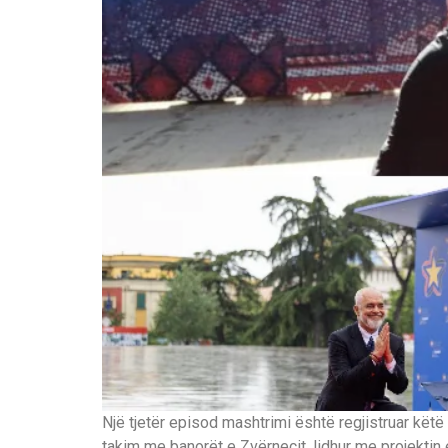
Një tjetër episod mashtrimi është regjistruar këtë 
takim me banorët e Zvërnecit, lidhur me projektin e