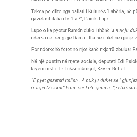
Teksa po dilte nga pallati i Kulturës ‘Labëria’, në
gazetarit italian të “La7”, Danilo Lupo.
Lupo e ka pyetur Ramën duke i thënë
‘a nuk ju du
ndërsa në përgjigje Rama i tha se i ulet në gjunjë 
Por ndërkohë fotot në rrjet kanë nxjerrë zbuluar 
Në një postim në rrjete sociale, deputeti Edi Palok
kryeministrit të Luksemburgut, Xavier Bettel
“E pyet gazetari italian : A nuk ju duket se i gjunj
Gorgia Melonit” Edhe për këtë gënjen…”,- shkruan 