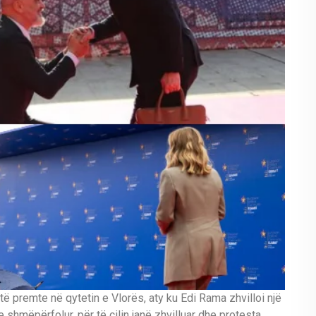
të premte në qytetin e Vlorës, aty ku Edi Rama zhvilloi një
 shmëpërfolur, për të cilin janë zhvilluar dhe protesta.