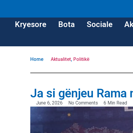
Kryesore
Bota
Sociale
Ak
Home
Aktualitet
,
Politikë
Ja si gënjeu Rama 
June 6, 2026
No Comments
6 Min Read