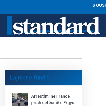
6 GUS
Lajmet e fundit
Arrestimi në Francë
prish qetësinë e Ergys