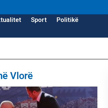
tualitet
Sport
Politikë
në Vlorë